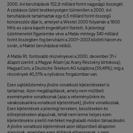
2000. évi beruházások 152,8 milliárd forint nagyságú összegét.
A szokásos üzleti tevékenységen túlmenően a 2000. évi
beruházások tartalmaztak egy 6,5 milliárd forint összegű
koncessziós díjat is, amelyet a Westel 2000 folyamán a 1800
MHz-es sávra kapott engedélyért fizetett. A jelenlegi
üzletmenetet figyelembe véve a Matáv mintegy 340 milliárd
forint összegben fog beruházni a 2001-2003 közötti három év
során, a Maktel beruházásai nélkül.
A Matáv Rt. fontosabb részvényesei a 2000. december 31-i
állapot szerint: a Magyar Állam (az Arany Részvény birtokosa);
MagyarCom, a Deutsche Telekom AG tulajdona (59,49%); míg a
részvények 40,51%-a nyilvános forgalomban van.
Ezen sajtóközlemény jövőre vonatkozó kijelentéseket is
tartalmaz. Azon megállapítások, amely nem múltbeli
eseményekre vonatkoznak (azaz a véleményünkre és
várakozásainkra vonatkozó kijelentések), jövőre vonatkozóak.
Ezen kijelentések a jelenlegi terveken, becsléseken és
előrejelzéseken alapulnak, tehát nem lenne helyes ezen
kijelentésekre a kellő mértéket meghaladó módon támaszkodni.
A jövőre vonatkozó kijelentések azon időpontbeli állapoton
alapulnak, amelyben ezen állítások elhangzanak, s nem