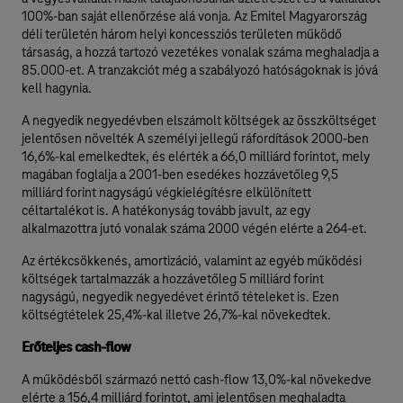
100%-ban saját ellenőrzése alá vonja. Az Emitel Magyarország
déli területén három helyi koncessziós területen működő
társaság, a hozzá tartozó vezetékes vonalak száma meghaladja a
85.000-et. A tranzakciót még a szabályozó hatóságoknak is jóvá
kell hagynia.
A negyedik negyedévben elszámolt költségek az összköltséget
jelentősen növelték A személyi jellegű ráfordítások 2000-ben
16,6%-kal emelkedtek, és elérték a 66,0 milliárd forintot, mely
magában foglalja a 2001-ben esedékes hozzávetőleg 9,5
milliárd forint nagyságú végkielégítésre elkülönített
céltartalékot is. A hatékonyság tovább javult, az egy
alkalmazottra jutó vonalak száma 2000 végén elérte a 264-et.
Az értékcsökkenés, amortizáció, valamint az egyéb működési
költségek tartalmazzák a hozzávetőleg 5 milliárd forint
nagyságú, negyedik negyedévet érintő tételeket is. Ezen
költségtételek 25,4%-kal illetve 26,7%-kal növekedtek.
Erőteljes cash-flow
A működésből származó nettó cash-flow 13,0%-kal növekedve
elérte a 156,4 milliárd forintot, ami jelentősen meghaladta