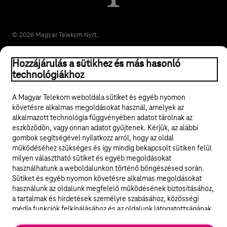
© 2026 Magyar Telekom Nyrt.
Jogi tudnivalók
Hozzájárulás a sütikhez és más hasonló
technológiákhoz
ÁSZF
A Magyar Telekom weboldala sütiket és egyéb nyomon
követésre alkalmas megoldásokat használ, amelyek az
Adatvédelem
alkalmazott technológia függvényében adatot tárolnak az
eszközödön, vagy onnan adatot gyűjtenek. Kérjük, az alábbi
Felhívások
gombok segítségével nyilatkozz arról, hogy az oldal
működéséhez szükséges és így mindig bekapcsolt sütiken felül
Hírlevél
milyen választható sütiket és egyéb megoldásokat
használhatunk a weboldalunkon történő böngészésed során.
Sütiket és egyéb nyomon követésre alkalmas megoldásokat
Közösségi média
használunk az oldalunk megfelelő működésének biztosításához,
a tartalmak és hirdetések személyre szabásához, közösségi
Cookie beállítások
média funkciók felkínálásához és az oldalunk látogatottságának
elemzéséhez. A működéshez szükséges sütik