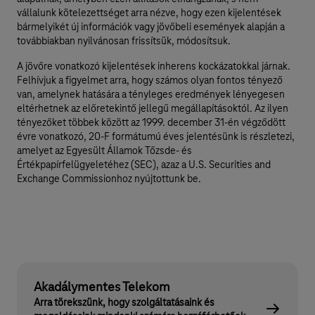
vállalunk kötelezettséget arra nézve, hogy ezen kijelentések
bármelyikét új információk vagy jövőbeli események alapján a
továbbiakban nyilvánosan frissítsük, módosítsuk.
A jövőre vonatkozó kijelentések inherens kockázatokkal járnak.
Felhívjuk a figyelmet arra, hogy számos olyan fontos tényező
van, amelynek hatására a tényleges eredmények lényegesen
eltérhetnek az előretekintő jellegű megállapításoktól. Az ilyen
tényezőket többek között az 1999. december 31-én végződött
évre vonatkozó, 20-F formátumú éves jelentésünk is részletezi,
amelyet az Egyesült Államok Tőzsde- és
Értékpapírfelügyeletéhez (SEC), azaz a U.S. Securities and
Exchange Commissionhoz nyújtottunk be.
Akadálymentes Telekom
Arra törekszünk, hogy szolgáltatásaink és