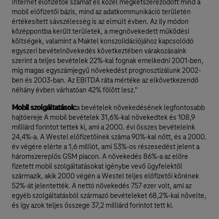
Internet előfizetők számát és közel megkétszereződött mind a
mobil előfizetői bázis, mind az adatkommunikáció területén
értékesített sávszélesség is az elmúlt évben. Az ily módon
középpontba került területek, a megnövekedett működési
költségek, valamint a Maktel konszolidációjához kapcsolódó
egyszeri bevételnövekedés következtében várakozásaink
szerint a teljes bevételek 22%-kal fognak emelkedni 2001-ben,
míg magas egyszámjegyű növekedést prognosztizálunk 2002-
ben és 2003-ban. Az EBITDA ráta mértéke az elkövetkezendő
néhány évben várhatóan 42% fölött lesz."
Mobil szolgáltatások:
a bevételek növekedésének legfontosabb
hajtóereje A mobil bevételek 31,6%-kal növekedtek és 108,9
milliárd forintot tettek ki, ami a 2000. évi összes bevételeink
24,4%-a. A Westel előfizetőinek száma 90%-kal nőtt, és a 2000.
év végére elérte a 1,6 milliót, ami 53%-os részesedést jelent a
háromszereplős GSM piacon. A növekedés 86%-a az előre
fizetett mobil szolgáltatásokat igénybe vevő ügyfelektől
származik, akik 2000 végén a Westel teljes előfizetői körének
52%-át jelentették. A nettó növekedés 757 ezer volt, ami az
egyéb szolgáltatásból származó bevételeket 68,2%-kal növelte,
és így azok teljes összege 37,2 milliárd forintot tett ki.