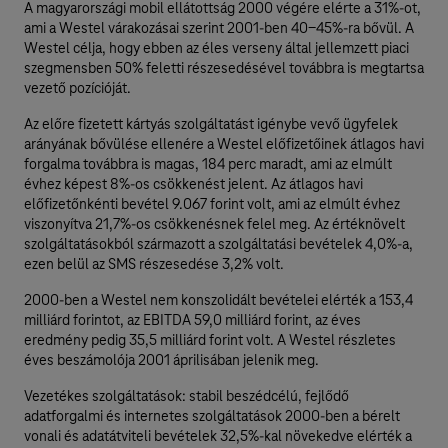
A magyarországi mobil ellátottság 2000 végére elérte a 31%-ot,
ami a Westel várakozásai szerint 2001-ben 40-45%-ra bővül. A
Westel célja, hogy ebben az éles verseny által jellemzett piaci
szegmensben 50% feletti részesedésével továbbra is megtartsa
vezető pozícióját.
Az előre fizetett kártyás szolgáltatást igénybe vevő ügyfelek
arányának bővülése ellenére a Westel előfizetőinek átlagos havi
forgalma továbbra is magas, 184 perc maradt, ami az elmúlt
évhez képest 8%-os csökkenést jelent. Az átlagos havi
előfizetőnkénti bevétel 9.067 forint volt, ami az elmúlt évhez
viszonyítva 21,7%-os csökkenésnek felel meg. Az értéknövelt
szolgáltatásokból származott a szolgáltatási bevételek 4,0%-a,
ezen belül az SMS részesedése 3,2% volt.
2000-ben a Westel nem konszolidált bevételei elérték a 153,4
milliárd forintot, az EBITDA 59,0 milliárd forint, az éves
eredmény pedig 35,5 milliárd forint volt. A Westel részletes
éves beszámolója 2001 áprilisában jelenik meg.
Vezetékes szolgáltatások: stabil beszédcélú, fejlődő
adatforgalmi és internetes szolgáltatások 2000-ben a bérelt
vonali és adatátviteli bevételek 32,5%-kal növekedve elérték a