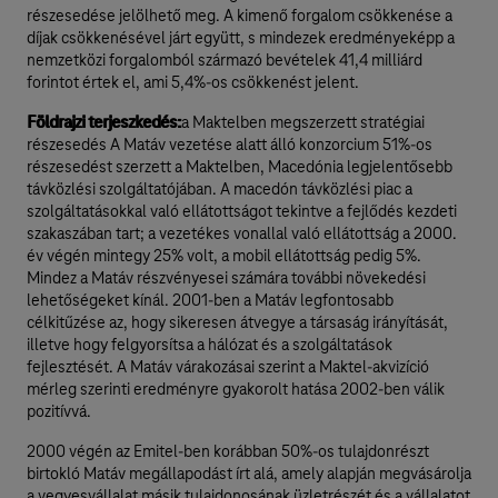
részesedése jelölhető meg. A kimenő forgalom csökkenése a
díjak csökkenésével járt együtt, s mindezek eredményeképp a
nemzetközi forgalomból származó bevételek 41,4 milliárd
forintot értek el, ami 5,4%-os csökkenést jelent.
Földrajzi terjeszkedés:
a Maktelben megszerzett stratégiai
részesedés A Matáv vezetése alatt álló konzorcium 51%-os
részesedést szerzett a Maktelben, Macedónia legjelentősebb
távközlési szolgáltatójában. A macedón távközlési piac a
szolgáltatásokkal való ellátottságot tekintve a fejlődés kezdeti
szakaszában tart; a vezetékes vonallal való ellátottság a 2000.
év végén mintegy 25% volt, a mobil ellátottság pedig 5%.
Mindez a Matáv részvényesei számára további növekedési
lehetőségeket kínál. 2001-ben a Matáv legfontosabb
célkitűzése az, hogy sikeresen átvegye a társaság irányítását,
illetve hogy felgyorsítsa a hálózat és a szolgáltatások
fejlesztését. A Matáv várakozásai szerint a Maktel-akvizíció
mérleg szerinti eredményre gyakorolt hatása 2002-ben válik
pozitívvá.
2000 végén az Emitel-ben korábban 50%-os tulajdonrészt
birtokló Matáv megállapodást írt alá, amely alapján megvásárolja
a vegyesvállalat másik tulajdonosának üzletrészét és a vállalatot