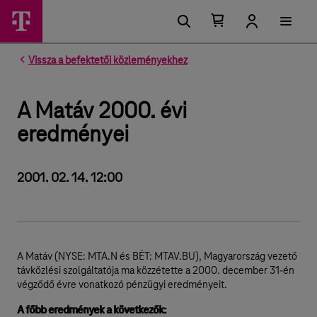
Kosárban található elemek száma 0
Kosár lenyitása
Vissza a befektetői közleményekhez
A Matáv 2000. évi
eredményei
2001. 02. 14. 12:00
A Matáv (NYSE: MTA.N és BÉT: MTAV.BU), Magyarország vezető
távközlési szolgáltatója ma közzétette a 2000. december 31-én
végződő évre vonatkozó pénzügyi eredményeit.
A főbb eredmények a következők: