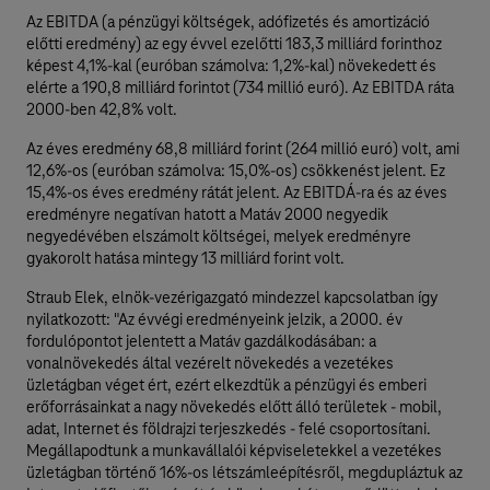
Az EBITDA (a pénzügyi költségek, adófizetés és amortizáció
előtti eredmény) az egy évvel ezelőtti 183,3 milliárd forinthoz
képest 4,1%-kal (euróban számolva: 1,2%-kal) növekedett és
elérte a 190,8 milliárd forintot (734 millió euró). Az EBITDA ráta
2000-ben 42,8% volt.
Az éves eredmény 68,8 milliárd forint (264 millió euró) volt, ami
12,6%-os (euróban számolva: 15,0%-os) csökkenést jelent. Ez
15,4%-os éves eredmény rátát jelent. Az EBITDÁ-ra és az éves
eredményre negatívan hatott a Matáv 2000 negyedik
negyedévében elszámolt költségei, melyek eredményre
gyakorolt hatása mintegy 13 milliárd forint volt.
Straub Elek, elnök-vezérigazgató mindezzel kapcsolatban így
nyilatkozott: "Az évvégi eredményeink jelzik, a 2000. év
fordulópontot jelentett a Matáv gazdálkodásában: a
vonalnövekedés által vezérelt növekedés a vezetékes
üzletágban véget ért, ezért elkezdtük a pénzügyi és emberi
erőforrásainkat a nagy növekedés előtt álló területek - mobil,
adat, Internet és földrajzi terjeszkedés - felé csoportosítani.
Megállapodtunk a munkavállalói képviseletekkel a vezetékes
üzletágban történő 16%-os létszámleépítésről, megdupláztuk az