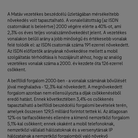
A Matáv vezetékes beszédcélú üzletágában mérsékeltebb
növekedés volt tapasztalható. A vonalellátottság (az ISDN
csatornákat is beleértve) 2000 végére elérte a 40%-ot, ami
2,3%-os éves teljes vonalszámnövekedést jelent. A vezetékes
vonalakon belüli arány a jobb minőségű és értékesebb vonalak
felé tolódik el: az ISDN csatornák száma 191 ezerrel növekedett.
Az ISDN előfizetők arányának növekedése mellett a mobil
szolgáltatás térhódítása is hozzájárult ahhoz, hogy az analóg
vezetékes vonalak száma a 2000. év kezdete óta 126 ezerrel
csökkent.
A belföldi forgalom 2000-ben - a vonalak számának bővülését
jóval meghaladva - 12,3%-kal növekedett. A megnövekedett
forgalom azonban nem ellensúlyozta a díjak csökkenéséből
eredő hatást. Ennek következtében 3,4%-os csökkenés
tapasztalható a belföldi beszédcélú forgalomi bevételek terén,
amelyek összesen 129,5 milliárd forintot tettek ki. Az átlagosan
12%-os tarifacsökkenés ellenére a kimenő nemzetközi forgalom
5,1%-kal csökkent; ennek okaként a mobil telefonoknak,
nemzetközi vállalati hálózatoknak és a versenytársak IP
hálózatainak a nemzetközi forgalomból való növekvő