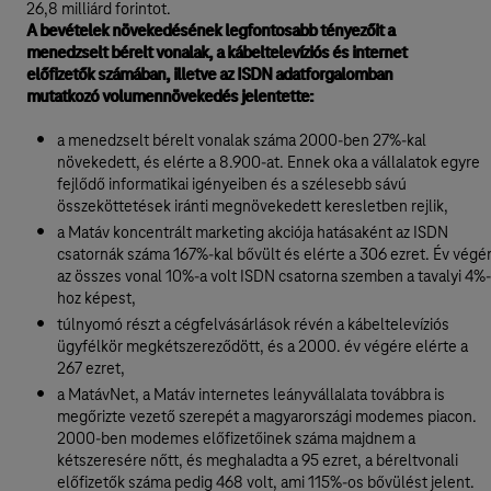
26,8 milliárd forintot.
A bevételek növekedésének legfontosabb tényezőit a
menedzselt bérelt vonalak, a kábeltelevíziós és internet
előfizetők számában, illetve az ISDN adatforgalomban
mutatkozó volumennövekedés jelentette:
a menedzselt bérelt vonalak száma 2000-ben 27%-kal
növekedett, és elérte a 8.900-at. Ennek oka a vállalatok egyre
fejlődő informatikai igényeiben és a szélesebb sávú
összeköttetések iránti megnövekedett keresletben rejlik,
a Matáv koncentrált marketing akciója hatásaként az ISDN
csatornák száma 167%-kal bővült és elérte a 306 ezret. Év végé
az összes vonal 10%-a volt ISDN csatorna szemben a tavalyi 4%-
hoz képest,
túlnyomó részt a cégfelvásárlások révén a kábeltelevíziós
ügyfélkör megkétszereződött, és a 2000. év végére elérte a
267 ezret,
a MatávNet, a Matáv internetes leányvállalata továbbra is
megőrizte vezető szerepét a magyarországi modemes piacon.
2000-ben modemes előfizetőinek száma majdnem a
kétszeresére nőtt, és meghaladta a 95 ezret, a béreltvonali
előfizetők száma pedig 468 volt, ami 115%-os bővülést jelent.