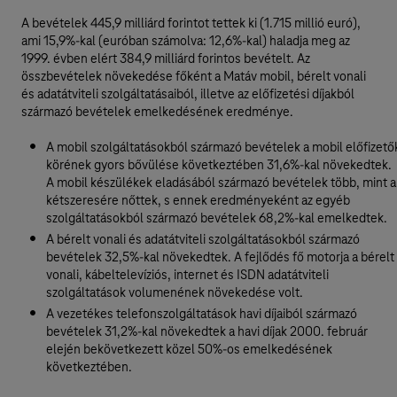
A bevételek 445,9 milliárd forintot tettek ki (1.715 millió euró),
ami 15,9%-kal (euróban számolva: 12,6%-kal) haladja meg az
1999. évben elért 384,9 milliárd forintos bevételt. Az
összbevételek növekedése főként a Matáv mobil, bérelt vonali
és adatátviteli szolgáltatásaiból, illetve az előfizetési díjakból
származó bevételek emelkedésének eredménye.
A mobil szolgáltatásokból származó bevételek a mobil előfizető
körének gyors bővülése következtében 31,6%-kal növekedtek.
A mobil készülékek eladásából származó bevételek több, mint a
kétszeresére nőttek, s ennek eredményeként az egyéb
szolgáltatásokból származó bevételek 68,2%-kal emelkedtek.
A bérelt vonali és adatátviteli szolgáltatásokból származó
bevételek 32,5%-kal növekedtek. A fejlődés fő motorja a bérelt
vonali, kábeltelevíziós, internet és ISDN adatátviteli
szolgáltatások volumenének növekedése volt.
A vezetékes telefonszolgáltatások havi díjaiból származó
bevételek 31,2%-kal növekedtek a havi díjak 2000. február
elején bekövetkezett közel 50%-os emelkedésének
következtében.