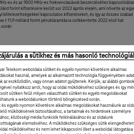
Hz-es és az 1800 MHz-es frekvenciasávok beszerzéséhez kapcsolódóa
liárd forint kifizetésére került sor 2022 április elején, ami növelte az eg
i kötelezettségekkel kapcsolatos kifizetéseket, és így az összes szabad
ow t 11,9 milliárd forint pénzkiáramlásra csökkentette 2022 első hat
 során
ési eredmények:
ájárulás a sütikhez és más hasonló technológiá
rtottuk a kiemelkedő ügyfélélmény megőrzéséhez elengedhetetlen
es és mobil hálózati befektetésekre helyezett erőteljes hangsúlyt mind
ar Telekom weboldala sütiket és egyéb nyomon követésre alkalmas
an; folytatódott a felgyorsított optikai hálózat kiépítés és a RAN
ásokat használ, amelyek az alkalmazott technológia függvényében ada
záció, valamint Magyarországon megtörtént a 3G szolgáltatás leállítása,
ak az eszközödön, vagy onnan adatot gyűjtenek. Kérjük, az alábbi gombo
ehetővé teszi a hatékonyabb frekvencia- és energiafelhasználást
égével nyilatkozz arról, hogy az oldal működéséhez szükséges és így min
sodik negyedévében is folytatódott a magyarországi ügyfélkör bővülés
solt sütiken felül milyen választható sütiket és egyéb megoldásokat
ékes szélessávú előfizetések száma 7,3%-kal, a TV-előfizetések száma
lhatunk a weboldalunkon történő böngészésed során.
l, míg a szerződéses mobil SIM-ek száma 5,1%-kal nőtt az előző év azono
t és egyéb nyomon követésre alkalmas megoldásokat használunk az old
ához képest
elő működésének biztosításához, a tartalmak és hirdetések személyre
rországi optikai hálózati penetráció a lefedettség bővülésével
ához, közösségi média funkciók felkínálásához és az oldalunk
mosan tovább emelkedett; az optikai ügyfelek száma 2022 június végér
tottságának elemzéséhez. A működéshez szükséges sütik elengedhetet
inten 27%-kal bővült§ A mobil adathasználat növekedése folytatódott, a
ldal működéséhez és nem lehet kikapcsolni őket a weboldal látogatása