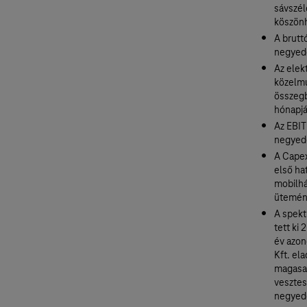
sávszél
köszön
A brutt
negyedé
Az elek
közelmú
összegb
hónapjá
Az EBIT
negyedé
A Capex
első ha
mobilhá
ütemén
A spekt
tett ki 
év azon
Kft. el
magasab
vesztes
negyed