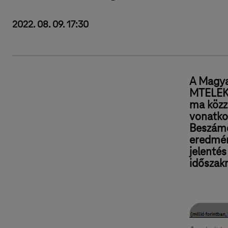
2022. 08. 09. 17:30
A Magya
MTELEKO
ma közz
vonatko
Beszámol
eredmény
jelentés
időszakr