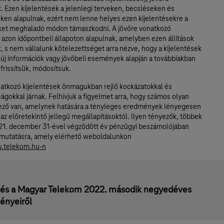
. Ezen kijelentések a jelenlegi terveken, becsléseken és
eken alapulnak, ezért nem lenne helyes ezen kijelentésekre a
ket meghaladó módon támaszkodni. A jövőre vonatkozó
 azon időpontbeli állapoton alapulnak, amelyben ezen állítások
 s nem vállalunk kötelezettséget arra nézve, hogy a kijelentések
 új információk vagy jövőbeli események alapján a továbbiakban
frissítsük, módosítsuk.
natkozó kijelentések önmagukban rejlő kockázatokkal és
ágokkal járnak. Felhívjuk a figyelmet arra, hogy számos olyan
ező van, amelynek hatására a tényleges eredmények lényegesen
az előretekintő jellegű megállapításoktól. Ilyen tényezők, többek
021. december 31-ével végződött év pénzügyi beszámolójában
mutatásra, amely elérhető weboldalunkon
w.telekom.hu-n
tés a Magyar Telekom 2022. második negyedéves
ényeiről