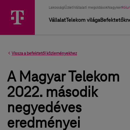
Üzletág választó
Kiválasztott üzletág
Lakossági
Üzleti
Vállalati megoldások
Nagyker
Rólu
Elsődleges navigáció
Vállalat
Telekom világa
Befektetőkn
Vissza a befektetői közleményekhez
A Magyar Telekom
2022. második
negyedéves
eredményei