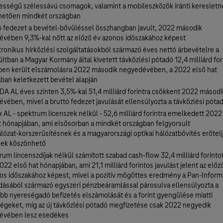
ességű szélessávú csomagok, valamint a mobileszközök iránti keresletn
hetően mindkét országban
ó fedezet a bevétel-bővüléssel összhangban javult, 2022 második
vében 9,3%-kal nőtt az előző év azonos időszakához képest
tronikus hírközlési szolgáltatásokból származó éves nettó árbevételre a
ltban a Magyar Kormány által kivetett távközlési pótadó 12,4 milliárd for
en került elszámolásra 2022 második negyedévében, a 2022 első hat
ban keletkezett bevétel alapján
DA AL éves szinten 3,5%-kal 51,4 milliárd forintra csökkent 2022 másodi
vében, mivel a bruttó fedezet javulását ellensúlyozta a távközlési póta
 AL - spektrum licenszek nélkül - 52,6 milliárd forintra emelkedett 2022
t hónapjában, ami elsősorban a mindkét országban felgyorsult
lózat-korszerűsítésnek és a magyarországi optikai hálózatbővítés erőtel
ek köszönhető
rum lincenszdíjak nélkül számított szabad cash-flow 32,4 milliárd forinto
2022 első hat hónapjában, ami 21,1 milliárd forintos javulást jelent az előz
os időszakához képest, mivel a pozitív mögöttes eredmény a Pan-Inform
adásából származó egyszeri pénzbeáramlással párosulva ellensúlyozta a
b nyereségadó befizetés elszámolását és a forint gyengülése miatti
égeket, míg az új távközlési pótadó megfizetése csak 2022 negyedik
évében lesz esedékes