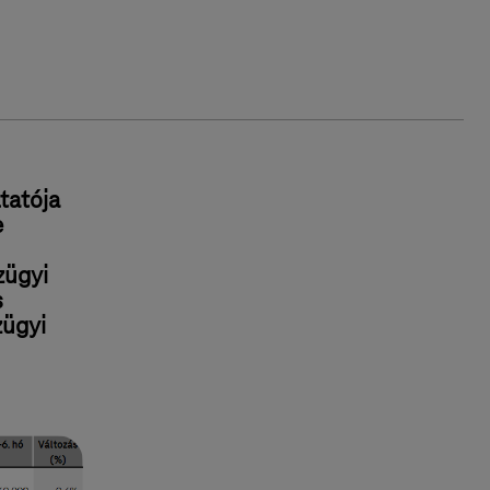
tatója
e
zügyi
s
zügyi