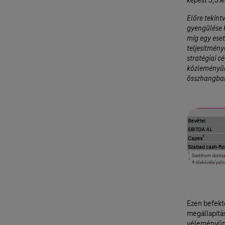
képest 3,5%
Előre tekint
gyengülése 
míg egy eset
teljesítmén
stratégiai c
közleményün
összhangba
Ezen befekt
megállapítá
véleményünk