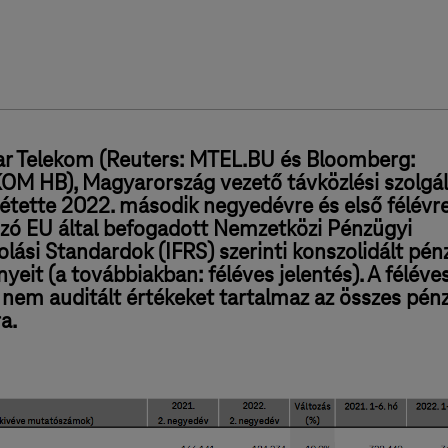
r Telekom (Reuters: MTEL.BU és Bloomberg:
M HB), Magyarország vezető távközlési szolgál
étette 2022. második negyedévre és első félévr
zó EU által befogadott Nemzetközi Pénzügyi
ási Standardok (IFRS) szerinti konszolidált pén
eit (a továbbiakban: féléves jelentés). A féléve
 nem auditált értékeket tartalmaz az összes pén
a.