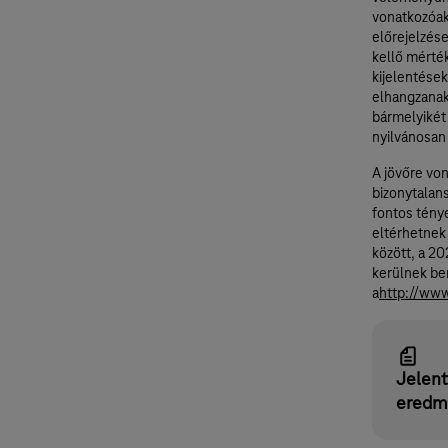
vonatkozóak
előrejelzés
kellő mérté
kijelentések
elhangzanak,
bármelyikét
nyilvánosan 
A jövőre vo
bizonytalans
fontos tény
eltérhetnek 
között, a 2
kerülnek be
a
http://ww
Jelen
eredm