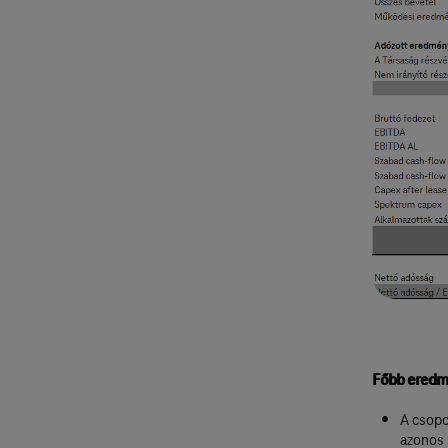
Főbb eredm
A csopo
azonos 