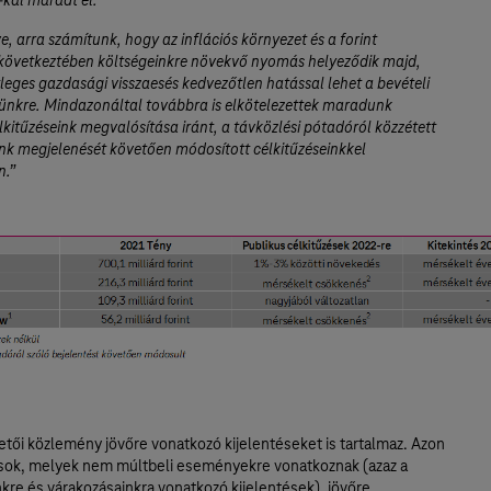
-kal maradt el.
ve, arra számítunk, hogy az inflációs környezet és a forint
következtében költségeinkre növekvő nyomás helyeződik majd,
leges gazdasági visszaesés kedvezőtlen hatással lehet a bevételi
yünkre. Mindazonáltal továbbra is elkötelezettek maradunk
élkitűzéseink megvalósítása iránt, a távközlési pótadóról közzétett
k megjelenését követően módosított célkitűzéseinkkel
n.”
etői közlemény jövőre vonatkozó kijelentéseket is tartalmaz. Azon
sok, melyek nem múltbeli eseményekre vonatkoznak (azaz a
re és várakozásainkra vonatkozó kijelentések), jövőre