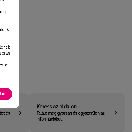
tot
k
dig
alunk
lenek
 során
ési és
adom
Keress az oldalon
tet és
Találd meg gyorsan és egyszerűen az
információkat.