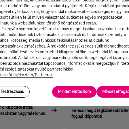
ásokat használ, amelyek az alkalmazott technológia függvényében ada
ak az eszközödön, vagy onnan adatot gyűjtenek. Kérjük, az alábbi gombo
égével nyilatkozz arról, hogy az oldal működéséhez szükséges és így min
solt sütiken felül milyen választható sütiket és egyéb megoldásokat
lhatunk a weboldalunkon történő böngészésed során.
t és egyéb nyomon követésre alkalmas megoldásokat használunk az old
elő működésének biztosításához, a tartalmak és hirdetések személyre
ához, közösségi média funkciók felkínálásához és az oldalunk
ény letöltése
tottságának elemzéséhez. A működéshez szükséges sütik elengedhetet
ldal működéséhez és nem lehet kikapcsolni őket a weboldal látogatása
erünkből. A statisztikai, vagy marketing célú sütik segítségével bizonyos
ben az oldalhasználattal kapcsolatos információkat is megosztjuk hirdet
si szolgáltatásokat nyújtó partnereinkkel.
tes sütitájékoztató/Partnerek
Testreszabás
Mindet elutasítom
Mindet elfog
Üzletkereső
nk kapcsolatba
Keresd meg a legközelebbi üzle
et chaten vagy telefonon.
foglalj időpontot!