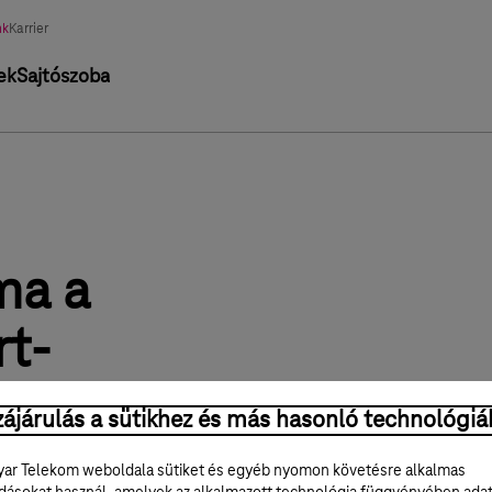
nk
Karrier
ek
Sajtószoba
ma a
t-
-án
ájárulás a sütikhez és más hasonló technológiá
ar Telekom weboldala sütiket és egyéb nyomon követésre alkalmas