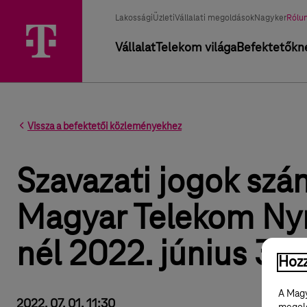
Üzletág választó
Kiválasztott üzletág
Lakossági
Üzleti
Vállalati megoldások
Nagyker
Rólu
Elsődleges navigáció
Vállalat
Telekom világa
Befektetőkn
Vissza a befektetői közleményekhez
Szavazati jogok szá
Magyar Telekom Nyr
nél 2022. június 30
Hozz
A Magy
2022. 07. 01. 11:30