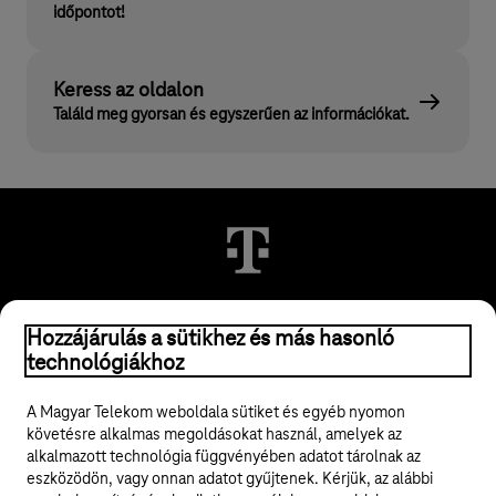
időpontot!
Keress az oldalon
Találd meg gyorsan és egyszerűen az információkat.
© 2026 Magyar Telekom Nyrt.
Hozzájárulás a sütikhez és más hasonló
technológiákhoz
Jogi tudnivalók
A Magyar Telekom weboldala sütiket és egyéb nyomon
követésre alkalmas megoldásokat használ, amelyek az
ÁSZF
alkalmazott technológia függvényében adatot tárolnak az
eszközödön, vagy onnan adatot gyűjtenek. Kérjük, az alábbi
Adatvédelem