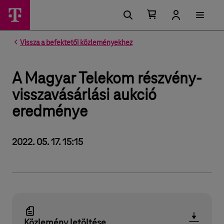
Kosárban található elemek száma 0
Kosár lenyitása
Vissza a befektetői közleményekhez
A Magyar Telekom részvény-
visszavásárlási aukció
eredménye
2022. 05. 17. 15:15
Közlemény letöltése