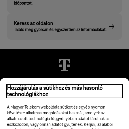
időpontot!
Keress az oldalon
Találd meg gyorsan és egyszerűen az információkat.
© 2026 Magyar Telekom Nyrt.
Hozzájárulás a sütikhez és más hasonló
technológiákhoz
Jogi tudnivalók
A Magyar Telekom weboldala sütiket és egyéb nyomon
követésre alkalmas megoldásokat használ, amelyek az
ÁSZF
alkalmazott technológia függvényében adatot tárolnak az
eszközödön, vagy onnan adatot gyűjtenek. Kérjük, az alábbi
Adatvédelem