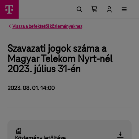
Kosárban található elemek száma 0
Kosár lenyitása
Vissza a befektetői közleményekhez
Szavazati jogok száma a
Magyar Telekom Nyrt-nél
2023. július 31-én
2023. 08. 01. 14:00
Közlemény letöltése