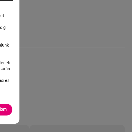
tot
k
dig
alunk
lenek
 során
ési és
adom