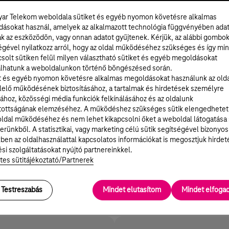
ar Telekom weboldala sütiket és egyéb nyomon követésre alkalmas
ásokat használ, amelyek az alkalmazott technológia függvényében ada
ak az eszközödön, vagy onnan adatot gyűjtenek. Kérjük, az alábbi gombo
égével nyilatkozz arról, hogy az oldal működéséhez szükséges és így min
solt sütiken felül milyen választható sütiket és egyéb megoldásokat
lhatunk a weboldalunkon történő böngészésed során.
t és egyéb nyomon követésre alkalmas megoldásokat használunk az old
elő működésének biztosításához, a tartalmak és hirdetések személyre
ához, közösségi média funkciók felkínálásához és az oldalunk
tottságának elemzéséhez. A működéshez szükséges sütik elengedhetet
ldal működéséhez és nem lehet kikapcsolni őket a weboldal látogatása
erünkből. A statisztikai, vagy marketing célú sütik segítségével bizonyos
ény letöltése
ben az oldalhasználattal kapcsolatos információkat is megosztjuk hirdet
si szolgáltatásokat nyújtó partnereinkkel.
tes sütitájékoztató/Partnerek
Testreszabás
Mindet elutasítom
Mindet elfog