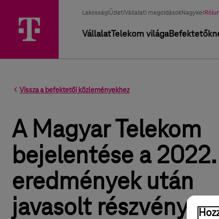
Üzletág választó
Kiválasztott üzletág
Lakossági
Üzleti
Vállalati megoldások
Nagyker
Rólu
Elsődleges navigáció
Vállalat
Telekom világa
Befektetőkn
Vissza a befektetői közleményekhez
A Magyar Telekom
bejelentése a 2022.
eredmények után
javasolt részvényesi
Hozz