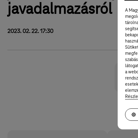
javadalmazásról
A Magy
megold
tároln
segíts
2023. 02. 22. 17:30
bekapc
haszná
Sütike
megfel
szabás
látoga
a webo
rendsz
Közlem
esetek
elemzé
Részle