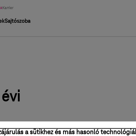
nk
Karrier
ek
Sajtószoba
 évi
ájárulás a sütikhez és más hasonló technológiá