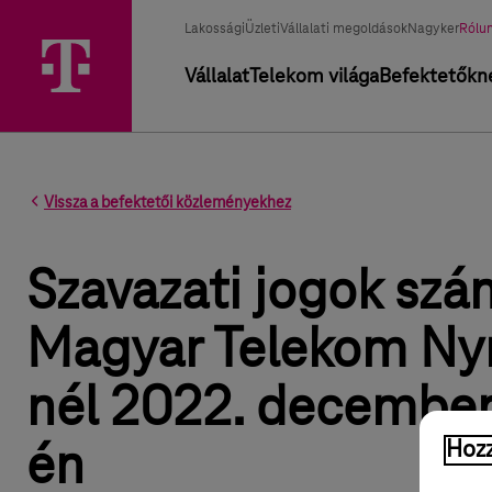
Üzletág választó
Kiválasztott üzletág
Lakossági
Üzleti
Vállalati megoldások
Nagyker
Rólu
Elsődleges navigáció
Vállalat
Telekom világa
Befektetőkn
Vissza a befektetői közleményekhez
Szavazati jogok szá
Magyar Telekom Nyr
nél 2022. december
Hozz
én