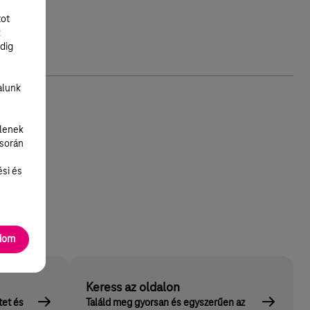
tot
k
dig
alunk
lenek
 során
ési és
adom
Keress az oldalon
tet és
Találd meg gyorsan és egyszerűen az