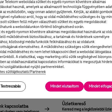
ar Telekom weboldala sütiket és egyéb nyomon követésre alkalmas
ásokat használ, amelyek az alkalmazott technológia függvényében ada
ak az eszközödön, vagy onnan adatot gyűjtenek. Kérjük, az alábbi gombo
égével nyilatkozz arról, hogy az oldal működéséhez szükséges és így min
solt sütiken felül milyen választható sütiket és egyéb megoldásokat
lhatunk a weboldalunkon történő böngészésed során.
t és egyéb nyomon követésre alkalmas megoldásokat használunk az old
elő működésének biztosításához, a tartalmak és hirdetések személyre
ához, közösségi média funkciók felkínálásához és az oldalunk
tottságának elemzéséhez. A működéshez szükséges sütik elengedhetet
ldal működéséhez és nem lehet kikapcsolni őket a weboldal látogatása
ény letöltése
erünkből. A statisztikai, vagy marketing célú sütik segítségével bizonyos
ben az oldalhasználattal kapcsolatos információkat is megosztjuk hirdet
si szolgáltatásokat nyújtó partnereinkkel.
tes sütitájékoztató/Partnerek
Testreszabás
Mindet elutasítom
Mindet elfog
Üzletkereső
nk kapcsolatba
Keresd meg a legközelebbi üzle