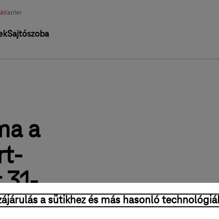
nk
Karrier
ek
Sajtószoba
ma a
t-
 31-
ájárulás a sütikhez és más hasonló technológiá