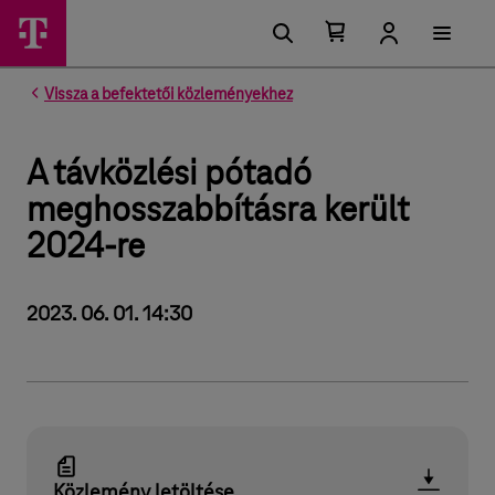
Kosárban található elemek száma 0
Kosár lenyitása
Vissza a befektetői közleményekhez
A távközlési pótadó
meghosszabbításra került
2024-re
2023. 06. 01. 14:30
Közlemény letöltése