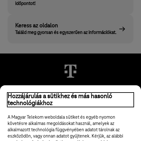
időpontot!
Keress az oldalon
Találd meg gyorsan és egyszerűen az információkat.
© 2026 Magyar Telekom Nyrt.
Hozzájárulás a sütikhez és más hasonló
technológiákhoz
Jogi tudnivalók
A Magyar Telekom weboldala sütiket és egyéb nyomon
követésre alkalmas megoldásokat használ, amelyek az
ÁSZF
alkalmazott technológia függvényében adatot tárolnak az
eszközödön, vagy onnan adatot gyűjtenek. Kérjük, az alábbi
Adatvédelem