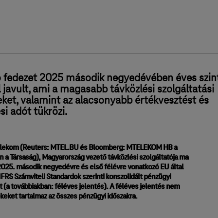
ó fedezet 2025 második negyedévében éves szin
 javult, ami a magasabb távközlési szolgáltatási
eket, valamint az alacsonyabb értékvesztést és
si adót tükrözi.
elekom (Reuters: MTEL.BU és Bloomberg: MTELEKOM HB a
n a Társaság), Magyarország vezető távközlési szolgáltatója ma
2025. második negyedévre és első félévre vonatkozó EU által
FRS Számviteli Standardok szerinti konszolidált pénzügyi
 (a továbbiakban: féléves jelentés). A féléves jelentés nem
ékeket tartalmaz az összes pénzügyi időszakra.