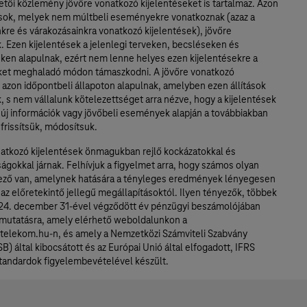
etői közlemény jövőre vonatkozó kijelentéseket is tartalmaz. Azon
sok, melyek nem múltbeli eseményekre vonatkoznak (azaz a
re és várakozásainkra vonatkozó kijelentések), jövőre
. Ezen kijelentések a jelenlegi terveken, becsléseken és
eken alapulnak, ezért nem lenne helyes ezen kijelentésekre a
ket meghaladó módon támaszkodni. A jövőre vonatkozó
 azon időpontbeli állapoton alapulnak, amelyben ezen állítások
 s nem vállalunk kötelezettséget arra nézve, hogy a kijelentések
 új információk vagy jövőbeli események alapján a továbbiakban
frissítsük, módosítsuk.
natkozó kijelentések önmagukban rejlő kockázatokkal és
ágokkal járnak. Felhívjuk a figyelmet arra, hogy számos olyan
ező van, amelynek hatására a tényleges eredmények lényegesen
az előretekintő jellegű megállapításoktól. Ilyen tényezők, többek
024. december 31-ével végződött év pénzügyi beszámolójában
mutatásra, amely elérhető weboldalunkon a
telekom.hu-n, és amely a Nemzetközi Számviteli Szabvány
SB) által kibocsátott és az Európai Unió által elfogadott, IFRS
Standardok figyelembevételével készült.