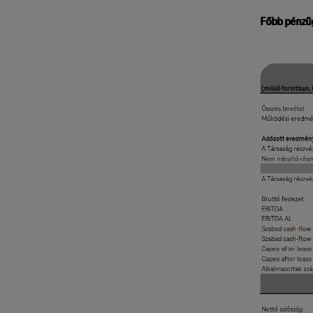
Főbb pénzüg