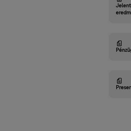
Jelen
eredm
Pénzü
Presen