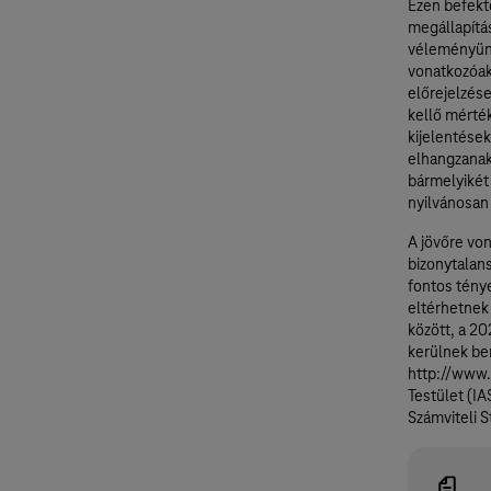
Ezen befekt
megállapítá
véleményünk
vonatkozóak
előrejelzés
kellő mérté
kijelentések
elhangzanak,
bármelyikét
nyilvánosan 
A jövőre vo
bizonytalans
fontos tény
eltérhetnek 
között, a 2
kerülnek be
http://www.
Testület (IA
Számviteli 