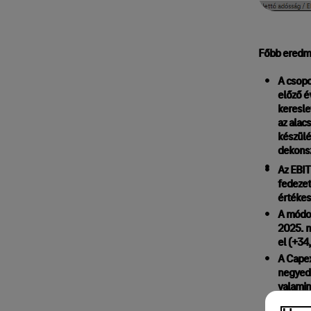
Főbb eredm
A csopo
előző é
keresle
az alac
készülé
dekonsz
Az EBIT
fedezet
értékes
A módos
2025. m
el (+34
A Capex
negyedé
valamin
költség