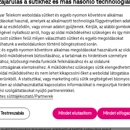
ájárulás a sütikhez és más hasonló technológiá
 cash flow éves szinten 49,3 milliárd forinttal, 86,0 milliárd forintra nőtt
lső félévben, a stabil jövedelmezőség, kedvezőbb követelés alakulás,
t a ViDaNet értékesítésből befolyt cash flow következtében.
ar Telekom weboldala sütiket és egyéb nyomon követésre alkalmas
ásokat használ, amelyek az alkalmazott technológia függvényében ada
sodik negyedévében a Magyar Telekom 90,9 milliárd forint osztalékot
ak az eszközödön, vagy onnan adatot gyűjtenek. Kérjük, az alábbi gombo
, valamint 39,1 milliárd forintot részvény visszavásárlás keretében juttato
égével nyilatkozz arról, hogy az oldal működéséhez szükséges és így min
yeseinek.
solt sütiken felül milyen választható sütiket és egyéb megoldásokat
alékfizetés és részvény visszavásárlás ellenére, a nettó adósság EBITDA
lhatunk a weboldalunkon történő böngészésed során.
gészséges, 0,95-szörös szinten állt 2025. június végén.
t és egyéb nyomon követésre alkalmas megoldásokat használunk az old
elő működésének biztosításához, a tartalmak és hirdetések személyre
ához, közösségi média funkciók felkínálásához és az oldalunk
r, a Magyar Telekom vezérigazgatója, elmondta:
tottságának elemzéséhez. A működéshez szükséges sütik elengedhetet
ldal működéséhez és nem lehet kikapcsolni őket a weboldal látogatása
k negyedévében jelentős előrelépést tettünk stratégiai célunk
erünkből. A statisztikai, vagy marketing célú sütik segítségével bizonyos
, hogy egyre több ügyfelünk számára biztosítsuk a gigabites
ben az oldalhasználattal kapcsolatos információkat is megosztjuk hirdet
d vezetékes, mind mobil hálózatainkon.
si szolgáltatásokat nyújtó partnereinkkel.
ettük optikai hálózatunk lefedettségét és fejlesztéseket hajtottunk
tes sütitájékoztató/Partnerek
álózatunkon is – növeltük kapacitását és elértük, hogy
m-arányos 5G lefedettségünk elérje a 86%-ot. Ezek a hálózati
ra fejlesztések továbbra is alapvető fontosságúak a növekedés
Testreszabás
Mindet elutasítom
Mindet elfog
oz és ahhoz, hogy minél több ügyfél igényeinek meg tudjunk
y ügyfeleink megtapasztalhassák kiváló hálózataink nyújtotta