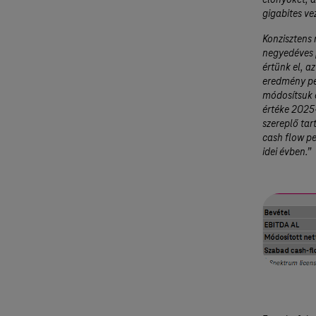
előnyöket, 
gigabites ve
Konzisztens
negyedéves 
értünk el, a
eredmény ped
módosítsuk é
értéke 2025
szereplő ta
cash flow pe
idei évben.”