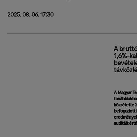
2025. 08. 06. 17:30
A brutt
1,6%-kal
bevétel
távközlé
A Magyar T
továbbiakba
közzétette 
befogadott I
eredményeit
auditált ért