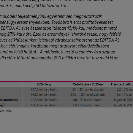
a nyári hónapokra ingyenesen elérhetővé tettük számukra mind
zetékes, mind pedig 5G hálózatunkat.
 működési teljesítményünk egyértelműen megmutatkozik
pénzügyi eredményeinkben. Továbbra is erős profitnövekedést
z EBITDA AL éves összehasonlításban 13,1%-kal, módosított nettó
ig 27%-kal nőtt. Ezek az eredmények lehetővé teszik, hogy felfelé
ves célkitűzésünket: jelenlegi várakozásaink szerint az EBITDA AL
-ben eléri majd a korábban meghatározott célkitűzésünkben
rtomány felső határát. A módosított nettó eredmény és a szabad
dig előre láthatóan legalább 200 milliárd forintot tesz majd ki az