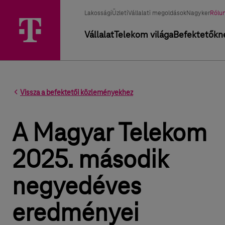
Üzletág választó
Kiválasztott üzletág
Lakossági
Üzleti
Vállalati megoldások
Nagyker
Rólu
Elsődleges navigáció
Vállalat
Telekom világa
Befektetőkn
Vissza a befektetői közleményekhez
A Magyar Telekom
2025. második
negyedéves
eredményei