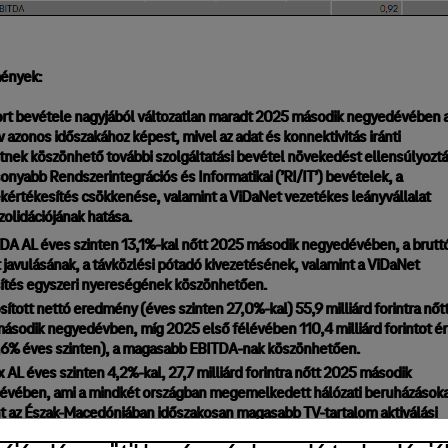
ények:
rt bevétele nagyjából változatlan maradt 2025 második negyedévében 
v azonos időszakához képest, mivel az adat és konnektivitás iránti
tnek köszönhető további szolgáltatási bevétel növekedést ellensúlyozt
sonyabb Rendszerintegrációs és Informatikai (’RI/IT’) bevételek, a
kértékesítés csökkenése, valamint a ViDaNet vezetékes leányvállalat
olidációjának hatása.
DA AL éves szinten 13,1%-kal nőtt 2025 második negyedévében, a brutt
 javulásának, a távközlési pótadó kivezetésének, valamint a ViDaNet
ítés egyszeri nyereségének köszönhetően.
ított nettó eredmény (éves szinten 27,0%-kal) 55,9 milliárd forintra nőt
ásodik negyedévben, míg 2025 első félévében 110,4 milliárd forintot ér
,6% éves szinten), a magasabb EBITDA-nak köszönhetően.
 AL éves szinten 4,2%-kal, 27,7 milliárd forintra nőtt 2025 második
vében, ami a mindkét országban megemelkedett hálózati beruházásoka
t az Észak-Macedóniában időszakosan magasabb TV-tartalom aktiválási
eket tükrözi.