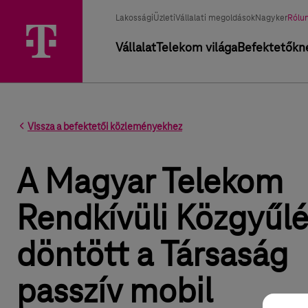
Üzletág választó
Kiválasztott üzletág
Lakossági
Üzleti
Vállalati megoldások
Nagyker
Rólu
Elsődleges navigáció
Vállalat
Telekom világa
Befektetőkn
Vissza a befektetői közleményekhez
A Magyar Telekom
Rendkívüli Közgyűl
döntött a Társaság
passzív mobil