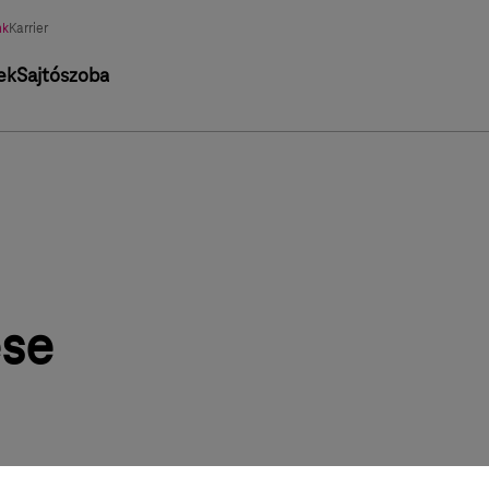
nk
Karrier
ek
Sajtószoba
ése