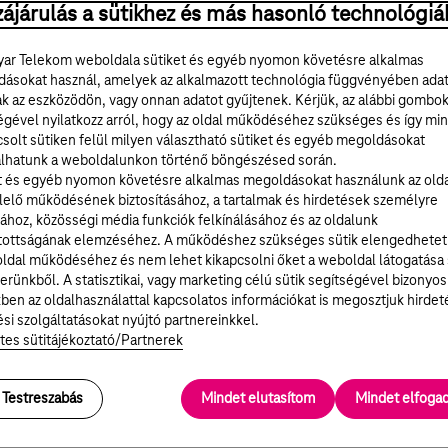
ájárulás a sütikhez és más hasonló technológiá
ar Telekom weboldala sütiket és egyéb nyomon követésre alkalmas
ásokat használ, amelyek az alkalmazott technológia függvényében ada
ak az eszközödön, vagy onnan adatot gyűjtenek. Kérjük, az alábbi gombo
égével nyilatkozz arról, hogy az oldal működéséhez szükséges és így min
solt sütiken felül milyen választható sütiket és egyéb megoldásokat
lhatunk a weboldalunkon történő böngészésed során.
t és egyéb nyomon követésre alkalmas megoldásokat használunk az old
elő működésének biztosításához, a tartalmak és hirdetések személyre
ához, közösségi média funkciók felkínálásához és az oldalunk
tottságának elemzéséhez. A működéshez szükséges sütik elengedhetet
ldal működéséhez és nem lehet kikapcsolni őket a weboldal látogatása
erünkből. A statisztikai, vagy marketing célú sütik segítségével bizonyos
ben az oldalhasználattal kapcsolatos információkat is megosztjuk hirdet
ény letöltése
si szolgáltatásokat nyújtó partnereinkkel.
tes sütitájékoztató/Partnerek
Testreszabás
Mindet elutasítom
Mindet elfog