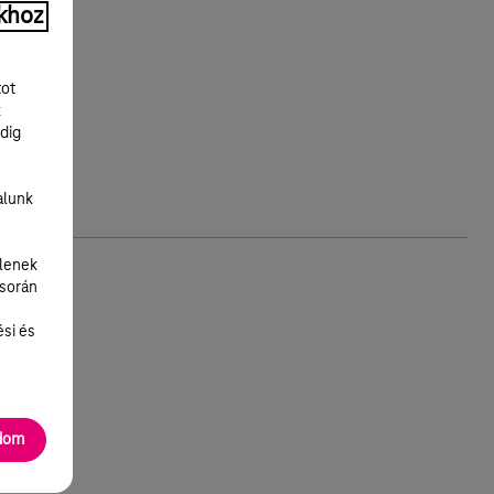
khoz
tot
k
dig
alunk
lenek
 során
ési és
adom