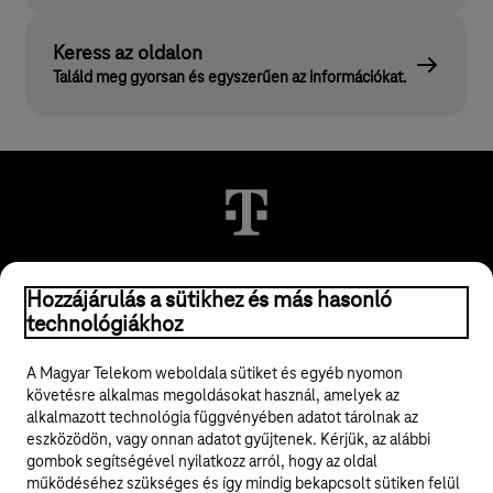
Keress az oldalon
Találd meg gyorsan és egyszerűen az információkat.
© 2026 Magyar Telekom Nyrt.
Hozzájárulás a sütikhez és más hasonló
technológiákhoz
Jogi tudnivalók
A Magyar Telekom weboldala sütiket és egyéb nyomon
követésre alkalmas megoldásokat használ, amelyek az
ÁSZF
alkalmazott technológia függvényében adatot tárolnak az
eszközödön, vagy onnan adatot gyűjtenek. Kérjük, az alábbi
Adatvédelem
gombok segítségével nyilatkozz arról, hogy az oldal
működéséhez szükséges és így mindig bekapcsolt sütiken felül