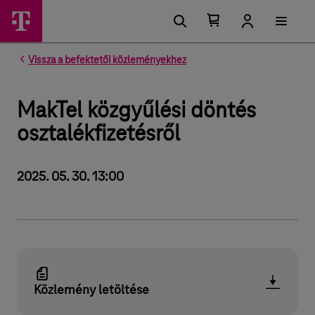
Kosárban található elemek száma 0
Kosár lenyitása
Vissza a befektetői közleményekhez
MakTel közgyűlési döntés
osztalékfizetésről
2025. 05. 30. 13:00
Közlemény letöltése