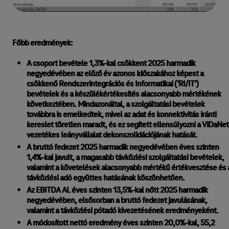
Főbb eredmények:
A csoport bevétele 1,3%-kal csökkent 2025 harmadik
negyedévében az előző év azonos időszakához képest a
csökkenő Rendszerintegrációs és Informatikai (’RI/IT’)
bevételek és a készülékértékesítés alacsonyabb mértékének
következtében. Mindazonáltal, a szolgáltatási bevételek
továbbra is emelkedtek, mivel az adat és konnektivitás iránti
kereslet töretlen maradt, és ez segített ellensúlyozni a ViDaNet
vezetékes leányvállalat dekonszolidációjának hatását.
A bruttó fedezet 2025 harmadik negyedévében éves szinten
1,4%-kal javult, a magasabb távközlési szolgáltatási bevételek,
valamint a követelések alacsonyabb mértékű értékvesztése és 
távközlési adó együttes hatásának köszönhetően.
Az EBITDA AL éves szinten 13,5%-kal nőtt 2025 harmadik
negyedévében, elsősorban a bruttó fedezet javulásának,
valamint a távközlési pótadó kivezetésének eredményeként.
A módosított nettó eredmény éves szinten 20,0%-kal, 55,2