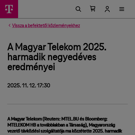
Kosárban található elemek száma 0
Kosár lenyitása
Vissza a befektetői közleményekhez
A Magyar Telekom 2025.
harmadik negyedéves
eredményei
2025. 11. 12. 17:30
A Magyar Telekom (Reuters: MTEL.BU és Bloomberg:
MTELEKOM HB a továbbiakban a Társaság), Magyarország
vezető távközlési szolgáltatója ma közzétette 2025. harmadik