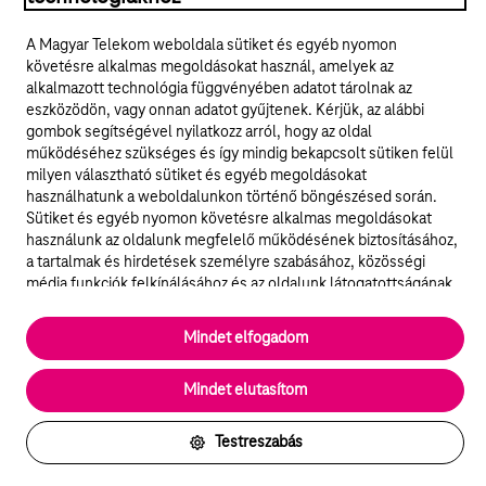
ÁSZF
A Magyar Telekom weboldala sütiket és egyéb nyomon
követésre alkalmas megoldásokat használ, amelyek az
Adatvédelem
alkalmazott technológia függvényében adatot tárolnak az
eszközödön, vagy onnan adatot gyűjtenek. Kérjük, az alábbi
gombok segítségével nyilatkozz arról, hogy az oldal
Felhívások
működéséhez szükséges és így mindig bekapcsolt sütiken felül
milyen választható sütiket és egyéb megoldásokat
Hírlevél
használhatunk a weboldalunkon történő böngészésed során.
Sütiket és egyéb nyomon követésre alkalmas megoldásokat
Közösségi média
használunk az oldalunk megfelelő működésének biztosításához,
a tartalmak és hirdetések személyre szabásához, közösségi
média funkciók felkínálásához és az oldalunk látogatottságának
Cookie beállítások
elemzéséhez. A működéshez szükséges sütik
elengedhetetlenek a weboldal működéséhez és nem lehet
Mindet elfogadom
English
kikapcsolni őket a weboldal látogatása során rendszerünkből. A
statisztikai, vagy marketing célú sütik segítségével bizonyos
Mindet elutasítom
esetekben az oldalhasználattal kapcsolatos információkat is
Vissza az oldal tetejére
megosztjuk hirdetési és elemzési szolgáltatásokat nyújtó
partnereinkkel.
Testreszabás
Részletes sütitájékoztató/Partnerek