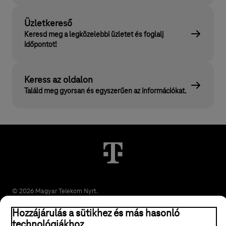
Üzletkereső
Keresd meg a legközelebbi üzletet és foglalj
időpontot!
Keress az oldalon
Találd meg gyorsan és egyszerűen az információkat.
© 2026 Magyar Telekom Nyrt.
Hozzájárulás a sütikhez és más hasonló
Jogi tudnivalók
technológiákhoz