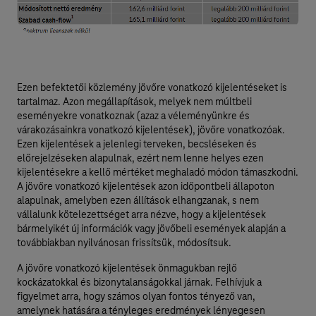
Ezen befektetői közlemény jövőre vonatkozó kijelentéseket is
tartalmaz. Azon megállapítások, melyek nem múltbeli
eseményekre vonatkoznak (azaz a véleményünkre és
várakozásainkra vonatkozó kijelentések), jövőre vonatkozóak.
Ezen kijelentések a jelenlegi terveken, becsléseken és
előrejelzéseken alapulnak, ezért nem lenne helyes ezen
kijelentésekre a kellő mértéket meghaladó módon támaszkodni.
A jövőre vonatkozó kijelentések azon időpontbeli állapoton
alapulnak, amelyben ezen állítások elhangzanak, s nem
vállalunk kötelezettséget arra nézve, hogy a kijelentések
bármelyikét új információk vagy jövőbeli események alapján a
továbbiakban nyilvánosan frissítsük, módosítsuk.
A jövőre vonatkozó kijelentések önmagukban rejlő
kockázatokkal és bizonytalanságokkal járnak. Felhívjuk a
figyelmet arra, hogy számos olyan fontos tényező van,
amelynek hatására a tényleges eredmények lényegesen