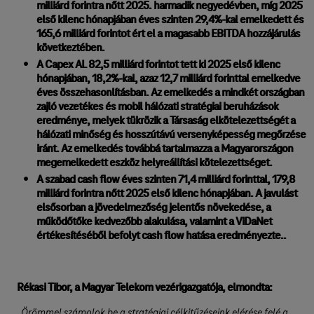
milliárd forintra nőtt 2025. harmadik negyedévben, míg 2025
első kilenc hónapjában éves szinten 29,4%-kal emelkedett és
165,6 milliárd forintot ért el a magasabb EBITDA hozzájárulás
következtében.
A Capex AL 82,5 milliárd forintot tett ki 2025 első kilenc
hónapjában, 18,2%-kal, azaz 12,7 milliárd forinttal emelkedve
éves összehasonlításban. Az emelkedés a mindkét országban
zajló vezetékes és mobil hálózati stratégiai beruházások
eredménye, melyek tükrözik a Társaság elkötelezettségét a
hálózati minőség és hosszútávú versenyképesség megőrzése
iránt. Az emelkedés továbbá tartalmazza a Magyarországon
megemelkedett eszköz helyreállítási kötelezettséget.
A szabad cash flow éves szinten 71,4 milliárd forinttal, 179,8
milliárd forintra nőtt 2025 első kilenc hónapjában. A javulást
elsősorban a jövedelmezőség jelentős növekedése, a
működőtőke kedvezőbb alakulása, valamint a ViDaNet
értékesítéséből befolyt cash flow hatása eredményezte..
Rékasi Tibor, a Magyar Telekom vezérigazgatója, elmondta:
„Örömmel számolok be a stratégiai célkitűzéseink elérése felé a