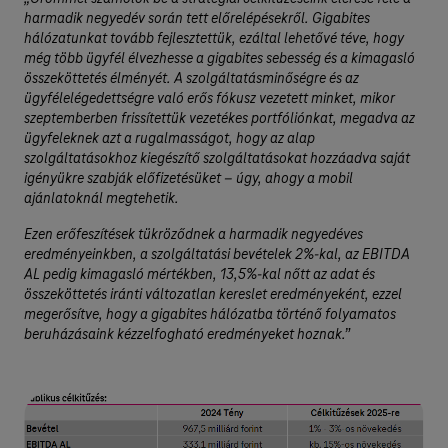
harmadik negyedév során tett előrelépésekről. Gigabites
hálózatunkat tovább fejlesztettük, ezáltal lehetővé téve, hogy
még több ügyfél élvezhesse a gigabites sebesség és a kimagasló
összeköttetés élményét. A szolgáltatásminőségre és az
ügyfélelégedettségre való erős fókusz vezetett minket, mikor
szeptemberben frissítettük vezetékes portfóliónkat, megadva az
ügyfeleknek azt a rugalmasságot, hogy az alap
szolgáltatásokhoz kiegészítő szolgáltatásokat hozzáadva saját
igényükre szabják előfizetésüket – úgy, ahogy a mobil
ajánlatoknál megtehetik.
Ezen erőfeszítések tükröződnek a harmadik negyedéves
eredményeinkben, a szolgáltatási bevételek 2%-kal, az EBITDA
AL pedig kimagasló mértékben, 13,5%-kal nőtt az adat és
összeköttetés iránti változatlan kereslet eredményeként, ezzel
megerősítve, hogy a gigabites hálózatba történő folyamatos
beruházásaink kézzelfogható eredményeket hoznak.”