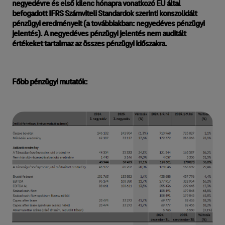
negyedévre és első kilenc hónapra vonatkozó EU által
befogadott IFRS Számviteli Standardok szerinti konszolidált
pénzügyi eredményeit (a továbbiakban: negyedéves pénzügyi
jelentés). A negyedéves pénzügyi jelentés nem auditált
értékeket tartalmaz az összes pénzügyi időszakra.
Főbb pénzügyi mutatók: