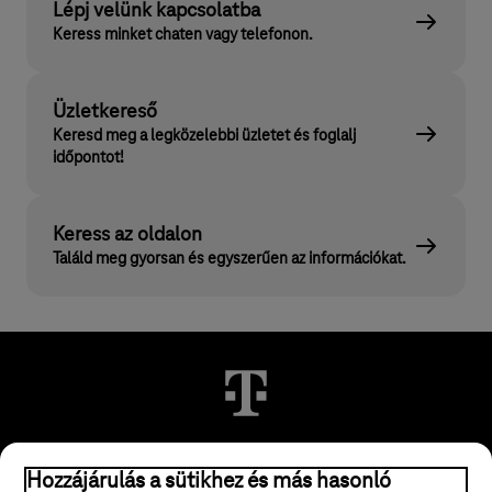
Lépj velünk kapcsolatba
Keress minket chaten vagy telefonon.
Üzletkereső
Keresd meg a legközelebbi üzletet és foglalj
időpontot!
Keress az oldalon
Találd meg gyorsan és egyszerűen az információkat.
© 2026 Magyar Telekom Nyrt.
Hozzájárulás a sütikhez és más hasonló