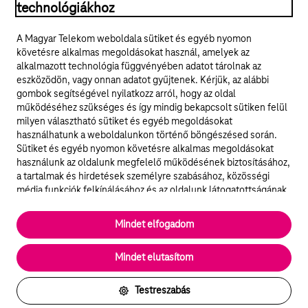
technológiákhoz
Jogi tudnivalók
A Magyar Telekom weboldala sütiket és egyéb nyomon
követésre alkalmas megoldásokat használ, amelyek az
ÁSZF
alkalmazott technológia függvényében adatot tárolnak az
eszközödön, vagy onnan adatot gyűjtenek. Kérjük, az alábbi
Adatvédelem
gombok segítségével nyilatkozz arról, hogy az oldal
működéséhez szükséges és így mindig bekapcsolt sütiken felül
milyen választható sütiket és egyéb megoldásokat
Felhívások
használhatunk a weboldalunkon történő böngészésed során.
Sütiket és egyéb nyomon követésre alkalmas megoldásokat
Hírlevél
használunk az oldalunk megfelelő működésének biztosításához,
a tartalmak és hirdetések személyre szabásához, közösségi
Közösségi média
média funkciók felkínálásához és az oldalunk látogatottságának
elemzéséhez. A működéshez szükséges sütik
elengedhetetlenek a weboldal működéséhez és nem lehet
Cookie beállítások
Mindet elfogadom
kikapcsolni őket a weboldal látogatása során rendszerünkből. A
statisztikai, vagy marketing célú sütik segítségével bizonyos
English
Mindet elutasítom
esetekben az oldalhasználattal kapcsolatos információkat is
megosztjuk hirdetési és elemzési szolgáltatásokat nyújtó
partnereinkkel.
Testreszabás
Részletes sütitájékoztató/Partnerek
Vissza az oldal tetejére