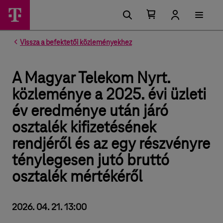
Kosárban található elemek száma 0
Kosár lenyitása
Vissza a befektetői közleményekhez
A Magyar Telekom Nyrt.
közleménye a 2025. évi üzleti
év eredménye után járó
osztalék kifizetésének
rendjéről és az egy részvényre
ténylegesen jutó bruttó
osztalék mértékéről
2026. 04. 21. 13:00