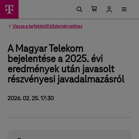
Kosárban található elemek száma 0
Kosár lenyitása
Vissza a befektetői közleményekhez
A Magyar Telekom
bejelentése a 2025. évi
eredmények után javasolt
részvényesi javadalmazásról
2026. 02. 25. 17:30