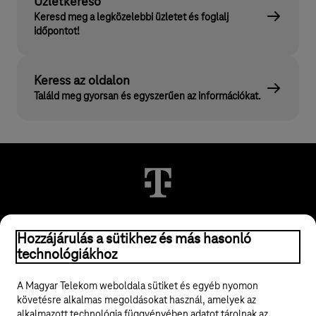
Üzletkereső
Keresd meg a legközelebbi üzletet és foglalj
időpontot!
Keress az oldalon
Találd meg gyorsan és egyszerűen az információkat.
© 2026 Magyar Telekom Nyrt.
Hozzájárulás a sütikhez és más hasonló
technológiákhoz
Jogi tudnivalók
A Magyar Telekom weboldala sütiket és egyéb nyomon
követésre alkalmas megoldásokat használ, amelyek az
ÁSZF
alkalmazott technológia függvényében adatot tárolnak az