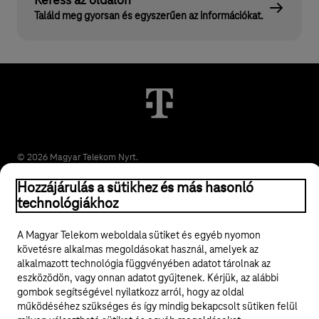
Keress az oldalon
Találd meg gyorsan és egyszerűen az információkat.
© 2026 Magyar Telekom Nyrt.
Hozzájárulás a sütikhez és más hasonló
Jogi tudnivalók
technológiákhoz
ÁSZF
A Magyar Telekom weboldala sütiket és egyéb nyomon
követésre alkalmas megoldásokat használ, amelyek az
Adatvédelem
alkalmazott technológia függvényében adatot tárolnak az
eszközödön, vagy onnan adatot gyűjtenek. Kérjük, az alábbi
gombok segítségével nyilatkozz arról, hogy az oldal
Felhívások
működéséhez szükséges és így mindig bekapcsolt sütiken felül