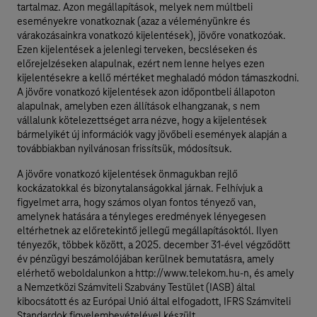
tartalmaz. Azon megállapítások, melyek nem múltbeli
eseményekre vonatkoznak (azaz a véleményünkre és
várakozásainkra vonatkozó kijelentések), jövőre vonatkozóak.
Ezen kijelentések a jelenlegi terveken, becsléseken és
előrejelzéseken alapulnak, ezért nem lenne helyes ezen
kijelentésekre a kellő mértéket meghaladó módon támaszkodni.
A jövőre vonatkozó kijelentések azon időpontbeli állapoton
alapulnak, amelyben ezen állítások elhangzanak, s nem
vállalunk kötelezettséget arra nézve, hogy a kijelentések
bármelyikét új információk vagy jövőbeli események alapján a
továbbiakban nyilvánosan frissítsük, módosítsuk.
A jövőre vonatkozó kijelentések önmagukban rejlő
kockázatokkal és bizonytalanságokkal járnak. Felhívjuk a
figyelmet arra, hogy számos olyan fontos tényező van,
amelynek hatására a tényleges eredmények lényegesen
eltérhetnek az előretekintő jellegű megállapításoktól. Ilyen
tényezők, többek között, a 2025. december 31-ével végződött
év pénzügyi beszámolójában kerülnek bemutatásra, amely
elérhető weboldalunkon a http://www.telekom.hu-n, és amely
a Nemzetközi Számviteli Szabvány Testület (IASB) által
kibocsátott és az Európai Unió által elfogadott, IFRS Számviteli
Standardok figyelembevételével készült.