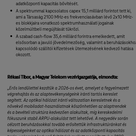
adatközponti kapacitás bővítését.
A spektrummal kapcsolatos capex 15,1 milliárd forintot tett ki,
ami a Társaság 2100 MHz-es frekvenciasávban lévő 2x10 MHz-
es blokkjaira vonatkozó spektrumhasználati jogainak
közelmúltbeli megújítását tükrözi.
A szabad cash-flow 35,6 milliárd forintra emelkedett, amit
elsősorban a javuló jövedelmezőség, valamint a beruházásokho
kapcsolódó szállítói kifizetések ütemezésének kedvező hatása
okozott.
Rékasi Tibor, a Magyar Telekom vezérigazgatója, elmondta:
„Erős lendülettel kezdtük a 2026-os évet, amelyet a fegyelmezett
végrehajtás és az alaptevékenységeink iránti tartós kereslet
segített. Az optikai hálózat iránti változatlan keresletnek és a
növekvő mobiladat-használatnak köszönhetően az alaptrendek
és a bevételi struktúra kedvezően alakultak, míg kereskedelmi
fókuszunk stabil ARPU-alakulást tett lehetővé. A negyedév során
célzott beruházásokkal tovább erősítettük infrastruktúránkat és
képességeinket az optikai hálózat és az adatközponti kapacitás