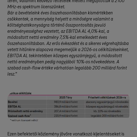
terén, valamint kedvező feltételek mellett megújítottuk a 2100
MHz-es spektrum licenszünket.
Bár a bevételeink éves összehasonlításban kismértékben
csökkentek, a mennyiség helyett a minőségre valamint a
költséghatékonyságra történő összpontosítás javuló
eredményességhez vezetett, az EBITDA AL 4,0%-kal, a
módosított nettó eredmény 7,5%-kal emelkedett éves
összehasonlításban. Az erős évkezdést és a sikeres végrehajtásba
vetett hitünkre alapozva megemeljük a 2026-os célkitűzéseinket,
EBITDA AL tekintetében közepes egyszámjegyű, a módosított
nettó eredményben pedig nagyjából 10%-os növekedésre. A
szabad cash-flow értéke várhatóan legalább 200 milliárd forint
lesz.”
Ezen befektetői közlemény jövőre vonatkozó kijelentéseket is