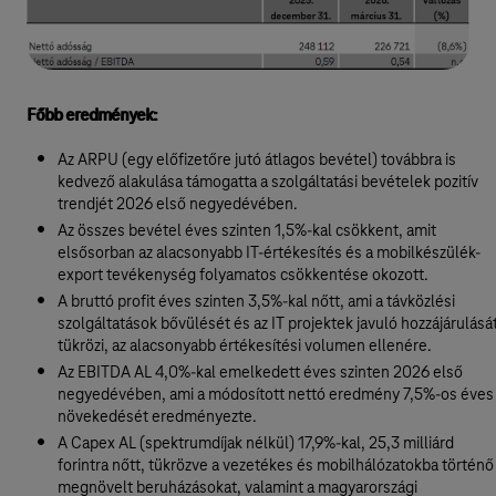
Főbb eredmények:
Az ARPU (egy előfizetőre jutó átlagos bevétel) továbbra is
kedvező alakulása támogatta a szolgáltatási bevételek pozitív
trendjét 2026 első negyedévében.
Az összes bevétel éves szinten 1,5%-kal csökkent, amit
elsősorban az alacsonyabb IT-értékesítés és a mobilkészülék-
export tevékenység folyamatos csökkentése okozott.
A bruttó profit éves szinten 3,5%-kal nőtt, ami a távközlési
szolgáltatások bővülését és az IT projektek javuló hozzájárulásá
tükrözi, az alacsonyabb értékesítési volumen ellenére.
Az EBITDA AL 4,0%-kal emelkedett éves szinten 2026 első
negyedévében, ami a módosított nettó eredmény 7,5%-os éves
növekedését eredményezte.
A Capex AL (spektrumdíjak nélkül) 17,9%-kal, 25,3 milliárd
forintra nőtt, tükrözve a vezetékes és mobilhálózatokba történő
megnövelt beruházásokat, valamint a magyarországi