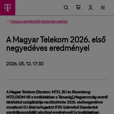
Kosárban található elemek száma 0
Kosár lenyitása
Vissza a befektetői közleményekhez
A Magyar Telekom 2026. első
negyedéves eredményei
2026. 05. 12. 17:30
A Magyar Telekom (Reuters: MTEL.BU és Bloomberg:
MTELEKOM HB a továbbiakban a Társaság),Magyarország vezető
távközlési szolgáltatója ma közzétette 2026. elsőnegyedévre
vonatkozó EU által befogadott IFRS Számviteli Standardok
szerintikonszolidált pénzügyi eredményeit (a továbbiakban: