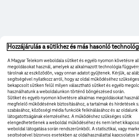
Hozzájárulás a sütikhez és más hasonló technoló
A Magyar Telekom weboldala sütiket és egyéb nyomon követésre a
megoldásokat használ, amelyek az alkalmazott technológia függvé
tárolnak az eszközödön, vagy onnan adatot gyűjtenek. Kérjük, az al
segítségével nyilatkozz arról, hogy az oldal működéséhez szükséges
bekapcsolt sütiken felül milyen választható sütiket és egyéb megol
használhatunk a weboldalunkon történő böngészésed során.
Sütiket és egyéb nyomon követésre alkalmas megoldásokat használ
megfelelő működésének biztosításához, a tartalmak és hirdetések 
szabásához, közösségi média funkciók felkínálásához és az oldalunk
látogatottságának elemzéséhez. A működéshez szükséges sütik
elengedhetetlenek a weboldal működéséhez és nem lehet kikapcsol
weboldal látogatása során rendszerünkből. A statisztikai, vagy marke
segítségével bizonyos esetekben az oldalhasználattal kapcsolatos i