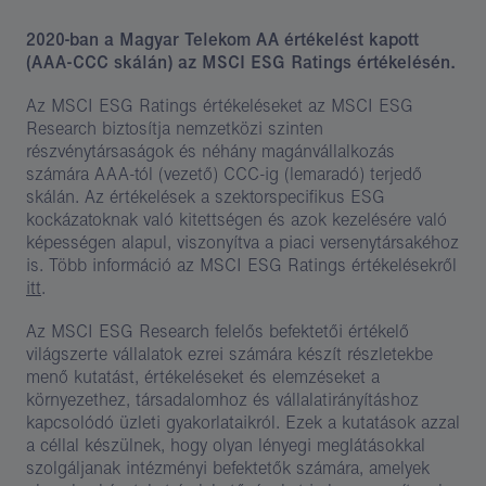
2020-ban a Magyar Telekom AA értékelést kapott
(AAA-CCC skálán) az MSCI ESG Ratings értékelésén.
Az MSCI ESG Ratings értékeléseket az MSCI ESG
Research biztosítja nemzetközi szinten
részvénytársaságok és néhány magánvállalkozás
számára AAA-tól (vezető) CCC-ig (lemaradó) terjedő
skálán. Az értékelések a szektorspecifikus ESG
kockázatoknak való kitettségen és azok kezelésére való
képességen alapul, viszonyítva a piaci versenytársakéhoz
is. Több információ az MSCI ESG Ratings értékelésekről
itt
.
Az MSCI ESG Research felelős befektetői értékelő
világszerte vállalatok ezrei számára készít részletekbe
menő kutatást, értékeléseket és elemzéseket a
környezethez, társadalomhoz és vállalatirányításhoz
kapcsolódó üzleti gyakorlataikról. Ezek a kutatások azzal
a céllal készülnek, hogy olyan lényegi meglátásokkal
szolgáljanak intézményi befektetők számára, amelyek