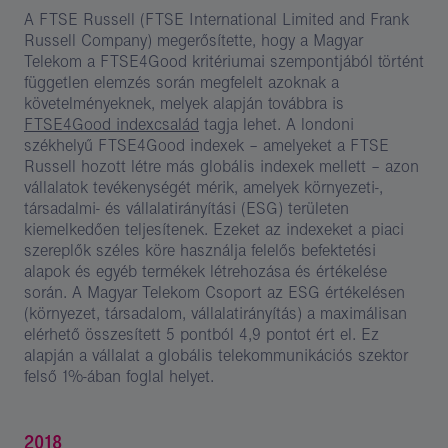
A FTSE Russell (FTSE International Limited and Frank
Russell Company) megerősítette, hogy a Magyar
Telekom a FTSE4Good kritériumai szempontjából történt
független elemzés során megfelelt azoknak a
követelményeknek, melyek alapján továbbra is
FTSE4Good indexcsalád​
tagja lehet. A londoni
székhelyű FTSE4Good indexek – amelyeket a FTSE
Russell hozott létre más globális indexek mellett – azon
vállalatok tevékenységét mérik, amelyek környezeti-,
társadalmi- és vállalatirányítási (ESG) területen
kiemelkedően teljesítenek. Ezeket az indexeket a piaci
szereplők széles köre használja felelős befektetési
alapok és egyéb termékek létrehozása és értékelése
során. A Magyar Telekom Csoport az ESG értékelésen
(környezet, társadalom, vállalatirányítás) a maximálisan
elérhető összesített 5 pontból 4,9 pontot ért el. Ez
alapján a vállalat a globális telekommunikációs szektor
felső 1%-ában foglal helyet.
2018