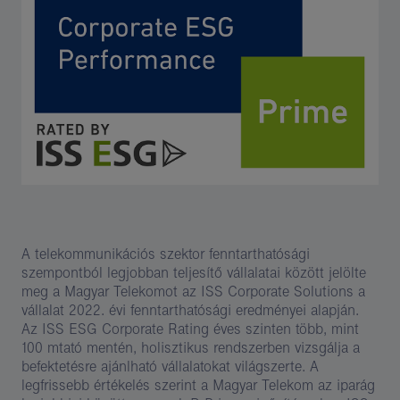
A telekommunikációs szektor fenntarthatósági
szempontból legjobban teljesítő vállalatai között jelölte
meg a Magyar Telekomot az ISS Corporate Solutions a
vállalat 2022. évi fenntarthatósági eredményei alapján.
Az ISS ESG Corporate Rating éves szinten több, mint
100 mtató mentén, holisztikus rendszerben vizsgálja a
befektetésre ajánlható vállalatokat világszerte. A
legfrissebb értékelés szerint a Magyar Telekom az iparág