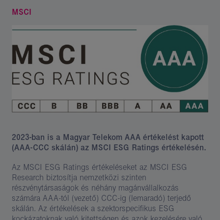
MSCI
2023-ban is a Magyar Telekom AAA értékelést kapott
(AAA-CCC skálán) az MSCI ESG Ratings értékelésén.
Az MSCI ESG Ratings értékeléseket az MSCI ESG
Research biztosítja nemzetközi szinten
részvénytársaságok és néhány magánvállalkozás
számára AAA-tól (vezető) CCC-ig (lemaradó) terjedő
skálán. Az értékelések a szektorspecifikus ESG
kockázatoknak való kitettségen és azok kezelésére való