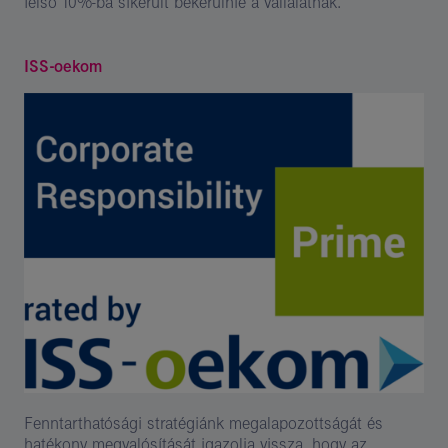
felső 10%-ba sikerült bekerülnie a vállalatnak.
ISS-oekom
Fenntarthatósági stratégiánk megalapozottságát és
hatékony megvalósítását igazolja vissza, hogy az