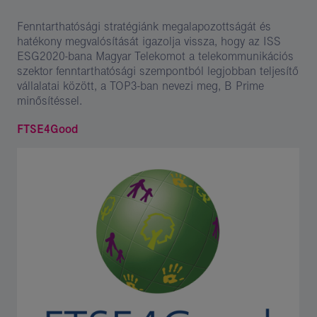
Kép
leírása:
Fenntarthatósági stratégiánk megalapozottságát és
Corporate
hatékony megvalósítását igazolja vissza, hogy az ISS
ESG
ESG
2020-ban
a Magyar Telekomot a telekommunikációs
Performance
szektor fenntarthatósági szempontból legjobban teljesítő
vállalatai között, a TOP3-ban nevezi meg, B Prime
minősítéssel.
FTSE4Good