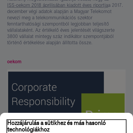
ISS-oekom 2018 áprilisában kiadott éves riportja
a 2017.
december végi adatok alapján a Magyar Telekomot
nevezi meg a telekommunikációs szektor
fenntarthatósági szempontból legjobban teljesítő
vállalataként. Az értékelő éves jelentését világszerte
3800 vállalat mintegy száz indikátor szempontjából
történő értékelése alapján állította össze.
oekom
Hozzájárulás a sütikhez és más hasonló
technológiákhoz