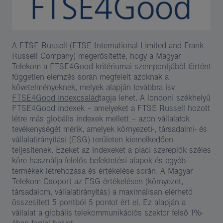
A FTSE Russell (FTSE International Limited and Frank
Russell Company) megerősítette, hogy a Magyar
Telekom a FTSE4Good kritériumai szempontjából történt
független elemzés során megfelelt azoknak a
követelményeknek, melyek alapján továbbra isv
FTSE4Good indexcsalád​
tagja lehet. A londoni székhelyű
FTSE4Good indexek – amelyeket a FTSE Russell hozott
létre más globális indexek mellett – azon vállalatok
tevékenységét mérik, amelyek környezeti-, társadalmi- és
vállalatirányítási (ESG) területen kiemelkedően
teljesítenek. Ezeket az indexeket a piaci szereplők széles
köre használja felelős befektetési alapok és egyéb
termékek létrehozása és értékelése során. A Magyar
Telekom Csoport az ESG értékelésen (környezet,
társadalom, vállalatirányítás) a maximálisan elérhető
összesített 5 pontból 5 pontot ért el. Ez alapján a
vállalat a globális telekommunikációs szektor felső 1%-