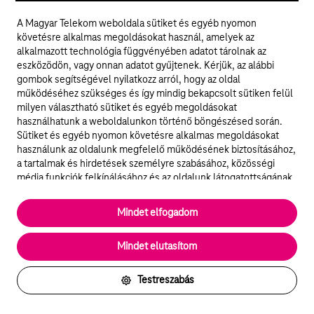
A Magyar Telekom weboldala sütiket és egyéb nyomon
követésre alkalmas megoldásokat használ, amelyek az
alkalmazott technológia függvényében adatot tárolnak az
eszközödön, vagy onnan adatot gyűjtenek. Kérjük, az alábbi
gombok segítségével nyilatkozz arról, hogy az oldal
A világ 118 telekommunikációs vállalatának
működéséhez szükséges és így mindig bekapcsolt sütiken felül
fenntarthatósági szempontok szerinti értékelése alapján,
milyen választható sütiket és egyéb megoldásokat
a nemzetközi rangsor előkelő második helyén szerepel a
használhatunk a weboldalunkon történő böngészésed során.
Magyar Telekom az oekom research által készített 2018.
Sütiket és egyéb nyomon követésre alkalmas megoldásokat
évi jelentésben. A világ telekommunikációs vállalatainak
használunk az oldalunk megfelelő működésének biztosításához,
fenntarthatósági tevékenységét értékelő 2018. januári
a tartalmak és hirdetések személyre szabásához, közösségi
jelentés szerint a Magyar Telekom – az anyavállalat
média funkciók felkínálásához és az oldalunk látogatottságának
Deutsche Telekom
nyomában – a világranglistán a
elemzéséhez. A működéshez szükséges sütik
második helyet foglalja el. A harmadik helyezést az
elengedhetetlenek a weboldal működéséhez és nem lehet
amerikai AT&T Inc. szerezte meg. Az iparági értékelés
Mindet elfogadom
kikapcsolni őket a weboldal látogatása során rendszerünkből. A
során a vizsgált 118 vállalatból mindössze 21 került
statisztikai, vagy marketing célú sütik segítségével bizonyos
felelős befektetésre ajánlott prime kategóriába, ami
Mindet elutasítom
esetekben az oldalhasználattal kapcsolatos információkat is
17,8%-ukat teszi ki.
megosztjuk hirdetési és elemzési szolgáltatásokat nyújtó
partnereinkkel.
Testreszabás
Részletes sütitájékoztató/Partnerek
2017