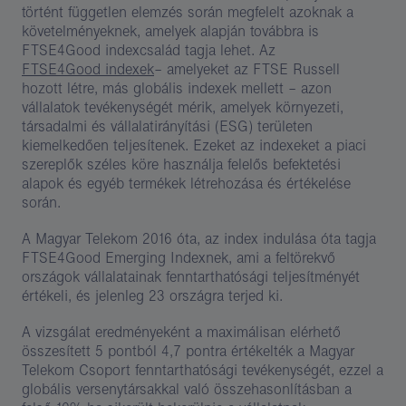
történt független elemzés során megfelelt azoknak a
követelményeknek, amelyek alapján továbbra is
FTSE4Good indexcsalád tagja lehet. Az
FTSE4Good indexek
– amelyeket az FTSE Russell
hozott létre, más globális indexek mellett – azon
vállalatok tevékenységét mérik, amelyek környezeti,
társadalmi és vállalatirányítási (ESG) területen
kiemelkedően teljesítenek. Ezeket az indexeket a piaci
szereplők széles köre használja felelős befektetési
alapok és egyéb termékek létrehozása és értékelése
során.
A Magyar Telekom 2016 óta, az index indulása óta tagja
FTSE4Good Emerging Indexnek, ami a feltörekvő
országok vállalatainak fenntarthatósági teljesítményét
értékeli, és jelenleg 23 országra terjed ki.
A vizsgálat eredményeként a maximálisan elérhető
összesített 5 pontból 4,7 pontra értékelték a Magyar
Telekom Csoport fenntarthatósági tevékenységét, ezzel a
globális versenytársakkal való összehasonlításban a