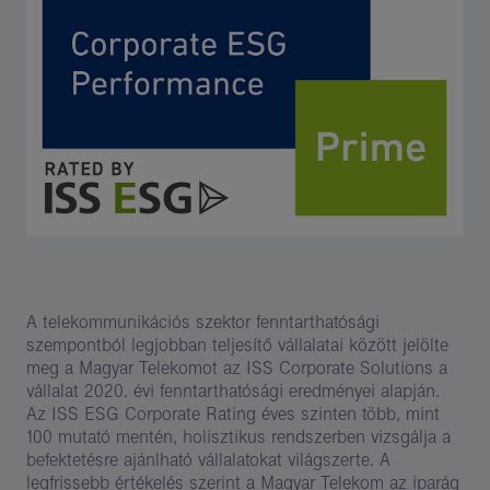
A telekommunikációs szektor fenntarthatósági
szempontból legjobban teljesítő vállalatai között jelölte
meg a Magyar Telekomot az ISS Corporate Solutions a
vállalat 2020. évi fenntarthatósági eredményei alapján.
Az ISS ESG Corporate Rating éves szinten több, mint
100 mutató mentén, holisztikus rendszerben vizsgálja a
befektetésre ajánlható vállalatokat világszerte. A
legfrissebb értékelés szerint a Magyar Telekom az iparág