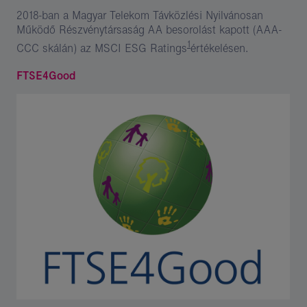
2018-ban a Magyar Telekom Távközlési Nyilvánosan
Működő Részvénytársaság AA besorolást kapott (AAA-
1
CCC skálán) az MSCI ESG Ratings
értékelésen.
FTSE4Good