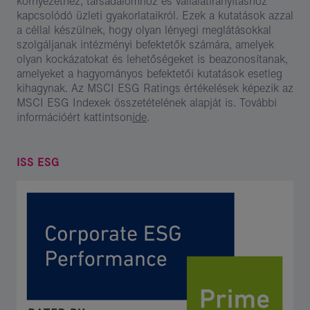
környezethez, társadalomhoz és vállalatirányításhoz
kapcsolódó üzleti gyakorlataikról. Ezek a kutatások azzal
a céllal készülnek, hogy olyan lényegi meglátásokkal
szolgáljanak intézményi befektetők számára, amelyek
olyan kockázatokat és lehetőségeket is beazonosítanak,
amelyeket a hagyományos befektetői kutatások esetleg
kihagynak. Az MSCI ESG Ratings értékelések képezik az
MSCI ESG Indexek összetételének alapját is. További
információért kattintson
ide
.
ISS ESG