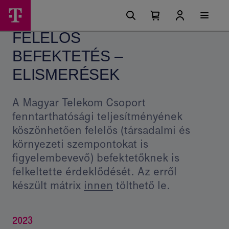
Ugrási
Felelős
Főmenü
lehetőségek
Kosárban
Kosár
befektetés
található
lenyitása
FELELŐS
elemek
elismerések
száma
0
BEFEKTETÉS –
–
Magyar
ELISMERÉSEK
Telekom
A Magyar Telekom Csoport
csoport
fenntarthatósági teljesítményének
köszönhetően felelős (társadalmi és
környezeti szempontokat is
figyelembevevő) befektetőknek is
felkeltette érdeklődését. Az erről
készült mátrix
innen
tölthető le.
2023