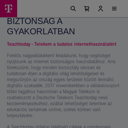
Ugrási
Teachtoday
Főmenü
lehetőségek
Kosárban
Kosár
kezdeményezés
található
lenyitása
BIZTONSÁG A
elemek
-
száma
0
GYAKORLATBAN
Magyar
Telekom
Teachtoday - Telekom a tudatos internethasználatért
csoport
Felelős nagyvállalatként feladatunk, hogy segítséget
nyújtsunk az internet biztonságos használatához. Arra
törekszünk, hogy minden korosztály okosan és
tudatosan éljen a digitális világ lehetőségeivel és
megszűnjön az ország egyes területei között fennálló
digitális szakadék. 2017 novemberében a vállalatcsoport
többi tagjához hasonlóan a Magyar Telekom is
csatlakozott a Deutsche Telekom Teachtoday nevű
kezdeményezéséhez, ezáltal lehetőséget teremtve az
edukációs tartalmak online, széles körben való
terjesztésére.
A
Teachtoday oldalon
található cikkek a mindennapi