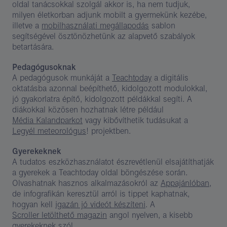
oldal tanácsokkal szolgál akkor is, ha nem tudjuk,
milyen életkorban adjunk mobilt a gyermekünk kezébe,
illetve a
mobilhasználati megállapodás
sablon
segítségével ösztönözhetünk az alapvető szabályok
betartására.
Pedagógusoknak
A pedagógusok munkáját a
Teachtoday
a digitális
oktatásba azonnal beépíthető, kidolgozott modulokkal,
jó gyakorlatra építő, kidolgozott példákkal segíti. A
diákokkal közösen hozhatnak létre például
Média Kalandparkot
vagy kibővíthetik tudásukat a
Legyél meteorológus
! projektben.
Gyerekeknek
A tudatos eszközhasználatot észrevétlenül elsajátíthatják
a gyerekek a Teachtoday oldal böngészése során.
Olvashatnak hasznos alkalmazásokról az
Appajánlóban
,
de infografikán keresztül arról is tippet kaphatnak,
hogyan kell
igazán jó videót készíteni
. A
Scroller letölthető magazin
angol nyelven, a kisebb
gyerekeknek szól.