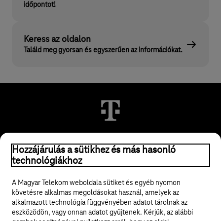
időpontot!
Keress az oldalon
Találd meg gyorsan és egyszerűen az információkat.
Hozzájárulás a sütikhez és más hasonló
© 2026 Magyar Telekom Nyrt.
technológiákhoz
Jogi tudnivalók
A Magyar Telekom weboldala sütiket és egyéb nyomon
követésre alkalmas megoldásokat használ, amelyek az
ÁSZF
alkalmazott technológia függvényében adatot tárolnak az
eszközödön, vagy onnan adatot gyűjtenek. Kérjük, az alábbi
Adatvédelem