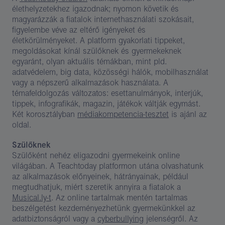
élethelyzetekhez igazodnak; nyomon követik és
magyarázzák a fiatalok internethasználati szokásait,
figyelembe véve az eltérő igényeket és
életkörülményeket. A platform gyakorlati tippeket,
megoldásokat kínál szülőknek és gyermekeknek
egyaránt, olyan aktuális témákban, mint pld.
adatvédelem, big data, közösségi hálók, mobilhasználat
vagy a népszerű alkalmazások használata. A
témafeldolgozás változatos: esettanulmányok, interjúk,
tippek, infografikák, magazin, játékok váltják egymást.
Két korosztályban
médiakompetencia-tesztet
is ajánl az
oldal.
Szülőknek
Szülőként nehéz eligazodni gyermekeink online
világában. A Teachtoday platformon utána olvashatunk
az alkalmazások előnyeinek, hátrányainak, például
megtudhatjuk, miért szeretik annyira a fiatalok a
Musical.ly-t
. Az online tartalmak mentén tartalmas
beszélgetést kezdeményezhetünk gyermekünkkel az
adatbiztonságról vagy a
cyberbullying
jelenségről. Az