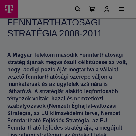
Ugrási
Fenntarthatósági
Főmenü
lehetőségek
Kosárban
Kosár
stratégia
található
lenyitása
FENNTARTHATÓSÁGI
elemek
2008-
száma
0
STRATÉGIA 2008-2011
2011
-
Magyar
A Magyar Telekom második Fenntarthatósági
Telekom
stratégiájának megvalósult célkitűzése az volt,
hogy addigi pozícióját megtartva a vállalat
csoport
vezető fenntarthatósági szerepe váljon a
munkatársak és az ügyfelek számára is
láthatóvá. A stratégiát alakító legfontosabb
tényezők voltak: hazai és nemzetközi
szabályozások (Nemzeti Éghajlat-változási
Stratégia, az EU klímavédelmi terve, Nemzeti
Fenntartható Fejlődés Stratégia, az EU
Fenntartható fejlődés stratégiája, a megújult
Lisszaboni stratégia); az érdekelt felek