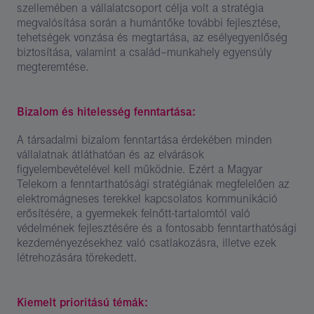
szellemében a vállalatcsoport célja volt a stratégia
megvalósítása során a humántőke további fejlesztése,
tehetségek vonzása és megtartása, az esélyegyenlőség
biztosítása, valamint a család–munkahely egyensúly
megteremtése.
Bizalom és hitelesség fenntartása:
A társadalmi bizalom fenntartása érdekében minden
vállalatnak átláthatóan és az elvárások
figyelembevételével kell működnie. Ezért a Magyar
Telekom a fenntarthatósági stratégiának megfelelően az
elektromágneses terekkel kapcsolatos kommunikáció
erősítésére, a gyermekek felnőtt-tartalomtól való
védelmének fejlesztésére és a fontosabb fenntarthatósági
kezdeményezésekhez való csatlakozásra, illetve ezek
létrehozására törekedett.
Kiemelt prioritású témák: