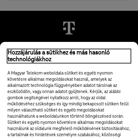
Hozzájárulás a sütikhez és más hasonló
© 2026 Magyar Telekom Nyrt.
technológiákhoz
Jogi tudnivalók
A Magyar Telekom weboldala sütiket és egyéb nyomon
követésre alkalmas megoldásokat használ, amelyek az
ÁSZF
alkalmazott technológia függvényében adatot tárolnak az
eszközödön, vagy onnan adatot gyűjtenek. Kérjük, az alábbi
Adatvédelem
gombok segítségével nyilatkozz arról, hogy az oldal
működéséhez szükséges és így mindig bekapcsolt sütiken felül
milyen választható sütiket és egyéb megoldásokat
Felhívások
használhatunk a weboldalunkon történő böngészésed során.
Sütiket és egyéb nyomon követésre alkalmas megoldásokat
Hírlevél
használunk az oldalunk megfelelő működésének biztosításához,
a tartalmak és hirdetések személyre szabásához, közösségi