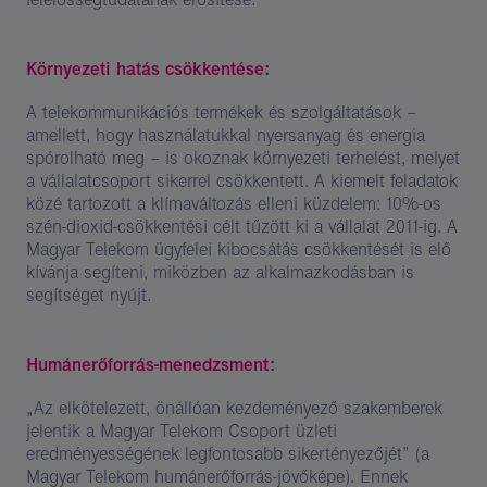
Környezeti hatás csökkentése:
A telekommunikációs termékek és szolgáltatások –
amellett, hogy használatukkal nyersanyag és energia
spórolható meg – is okoznak környezeti terhelést, melyet
a vállalatcsoport sikerrel csökkentett. A kiemelt feladatok
közé tartozott a klímaváltozás elleni küzdelem: 10%-os
szén-dioxid-csökkentési célt tűzött ki a vállalat 2011-ig. A
Magyar Telekom ügyfelei kibocsátás csökkentését is elő
kívánja segíteni, miközben az alkalmazkodásban is
segítséget nyújt.
Humánerőforrás-menedzsment:
„Az elkötelezett, önállóan kezdeményező szakemberek
jelentik a Magyar Telekom Csoport üzleti
eredményességének legfontosabb sikertényezőjét” (a
Magyar Telekom humánerőforrás-jövőképe). Ennek