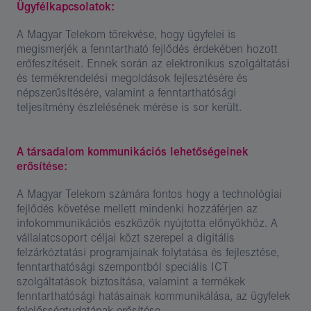
Ügyfélkapcsolatok:
A Magyar Telekom törekvése, hogy ügyfelei is
megismerjék a fenntartható fejlődés érdekében hozott
erőfeszítéseit. Ennek során az elektronikus szolgáltatási
és termékrendelési megoldások fejlesztésére és
népszerűsítésére, valamint a fenntarthatósági
teljesítmény észlelésének mérése is sor került.
A társadalom kommunikációs lehetőségeinek
erősítése:
A Magyar Telekom számára fontos hogy a technológiai
fejlődés követése mellett mindenki hozzáférjen az
infokommunikációs eszközök nyújtotta előnyökhöz. A
vállalatcsoport céljai közt szerepel a digitális
felzárkóztatási programjainak folytatása és fejlesztése,
fenntarthatósági szempontból speciális ICT
szolgáltatások biztosítása, valamint a termékek
fenntarthatósági hatásainak kommunikálása, az ügyfelek
felelősségtudatának erősítése.