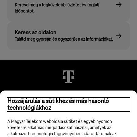
Keresd meg a legközelebbi üzletet és foglalj
időpontot!
Keress az oldalon
Találd meg gyorsan és egyszerűen az információkat.
© 2026 Magyar Telekom Nyrt.
Hozzájárulás a sütikhez és más hasonló
technológiákhoz
Jogi tudnivalók
A Magyar Telekom weboldala sütiket és egyéb nyomon
követésre alkalmas megoldásokat használ, amelyek az
ÁSZF
alkalmazott technológia függvényében adatot tárolnak az