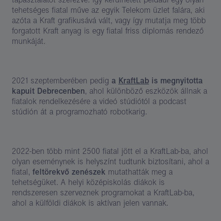
tehetséges fiatal műve az egyik Telekom üzlet falára, aki
azóta a Kraft grafikusává vált, vagy így mutatja meg több
forgatott Kraft anyag is egy fiatal friss diplomás rendező
munkáját.
2021 szeptemberében pedig
a
KraftLab
is megnyitotta
kapuit Debrecenben
, ahol különböző eszközök állnak a
fiatalok rendelkezésére a videó stúdiótól a podcast
stúdión át a programozható robotkarig.
2022-ben több mint 2500 fiatal jött el a KraftLab-ba, ahol
olyan eseménynek is helyszínt tudtunk biztosítani, ahol a
fiatal,
feltörekvő zenészek
mutathatták meg a
tehetségüket. A helyi középiskolás diákok is
rendszeresen szerveznek programokat a KraftLab-ba,
ahol a külföldi diákok is aktívan jelen vannak.