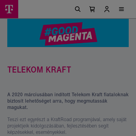
Ugrási
Telekom
Főmenü
lehetőségek
Kosárban
Kosár
Kraft
található
lenyitása
elemek
-
száma
0
Good
Magenta
TELEKOM KRAFT
A 2020 márciusában indított
Telekom Kraft
fiataloknak
biztosít lehetőséget arra, hogy megmutassák
magukat.
Teszi ezt egyrészt a KraftRoad programjával, amely saját
projektjeik kidolgozásában, fejlesztésében segít
képzésekkel, eseményekkel.