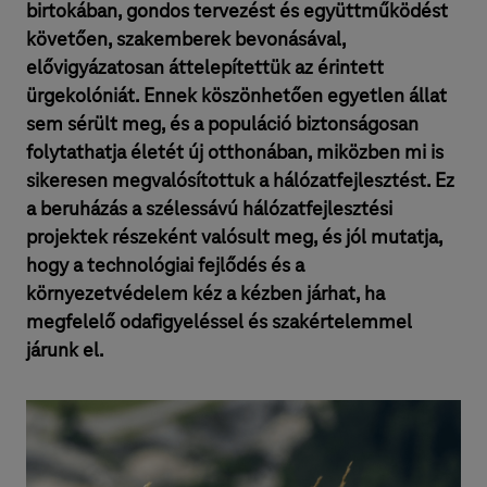
birtokában, gondos tervezést és együttműködést
követően, szakemberek bevonásával,
elővigyázatosan áttelepítettük az érintett
ürgekolóniát. Ennek köszönhetően egyetlen állat
sem sérült meg, és a populáció biztonságosan
folytathatja életét új otthonában, miközben mi is
sikeresen megvalósítottuk a hálózatfejlesztést. Ez
a beruházás a szélessávú hálózatfejlesztési
projektek részeként valósult meg, és jól mutatja,
hogy a technológiai fejlődés és a
környezetvédelem kéz a kézben járhat, ha
megfelelő odafigyeléssel és szakértelemmel
járunk el.