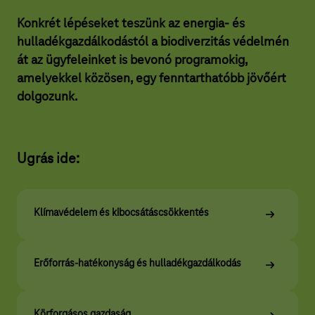
a
Konkrét lépéseket teszünk az energia- és
r
hulladékgazdálkodástól a biodiverzitás védelmén
T
át az ügyfeleinket is bevonó programokig,
e
amelyekkel közösen, egy fenntarthatóbb jövőért
l
dolgozunk.
e
k
Ugrás ide:
o
m
c
Klímavédelem és kibocsátáscsökkentés
s
o
Erőforrás-hatékonyság és hulladékgazdálkodás
p
o
Körforgásos gazdaság