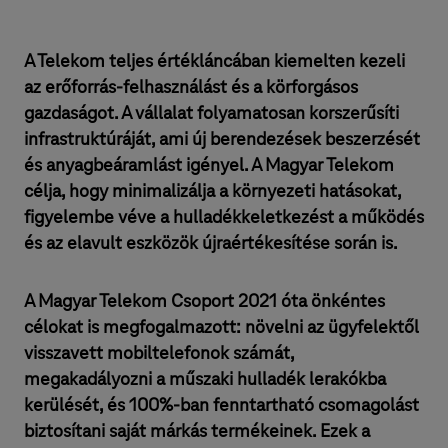
A Telekom teljes értékláncában kiemelten kezeli
az erőforrás-felhasználást és a körforgásos
gazdaságot. A vállalat folyamatosan korszerűsíti
infrastruktúráját, ami új berendezések beszerzését
és anyagbeáramlást igényel. A Magyar Telekom
célja, hogy minimalizálja a környezeti hatásokat,
figyelembe véve a hulladékkeletkezést a működés
és az elavult eszközök újraértékesítése során is.
A Magyar Telekom Csoport 2021 óta önkéntes
célokat is megfogalmazott: növelni az ügyfelektől
visszavett mobiltelefonok számát,
megakadályozni a műszaki hulladék lerakókba
kerülését, és 100%-ban fenntartható csomagolást
biztosítani saját márkás termékeinek. Ezek a