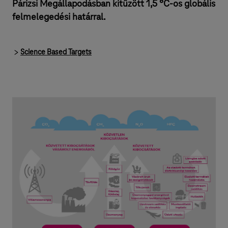
Párizsi Megállapodásban kitűzött 1,5 °C-os globális
felmelegedési határral.
Science Based Targets