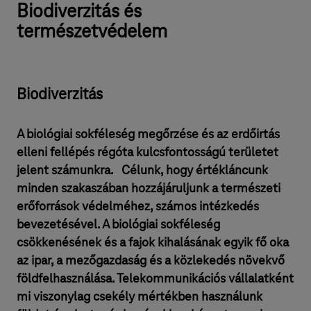
Biodiverzitás és
természetvédelem
Biodiverzitás
⁣A biológiai sokféleség megőrzése és az erdőirtás
elleni fellépés régóta kulcsfontosságú területet
jelent számunkra. Célunk, hogy értékláncunk
minden szakaszában hozzájáruljunk a természeti
erőforrások védelméhez, számos intézkedés
bevezetésével. A biológiai sokféleség
csökkenésének és a fajok kihalásának egyik fő oka
az ipar, a mezőgazdaság és a közlekedés növekvő
földfelhasználása. Telekommunikációs vállalatként
mi viszonylag csekély mértékben használunk