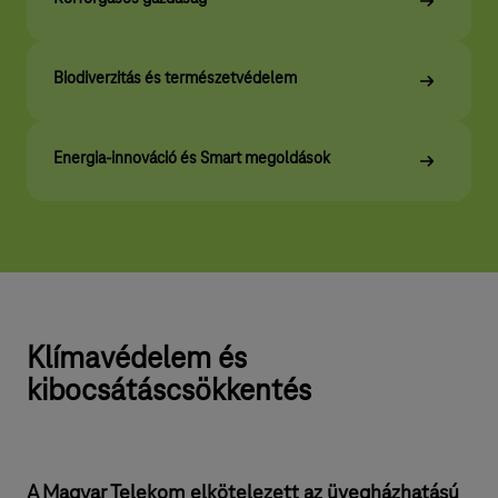
r
t
Biodiverzitás és természetvédelem
Energia-innováció és Smart megoldások
Klímavédelem és
kibocsátáscsökkentés
A Magyar Telekom elkötelezett az üvegházhatású