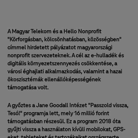
A Magyar Telekom és a Hello Nonprofit
"Körforgásban, kölcsönhatásban, közösségben"
címmel hirdetett pályázatot magyarországi
nonprofit szervezeteknek. A cél az e-hulladék és
digitális környezetszennyezés csökkentése, a
városi éghajlati alkalmazkodás, valamint a hazai
ökoszisztémák ellenállóképességének
támogatása volt.
A győztes a Jane Goodall Intézet "Passzold vissza,
Tesó!" programja lett, mely 16 millió forint
támogatásban részesül. Ez a program 2018 óta
gyűjti vissza a használaton kívüli mobilokat, GPS-
eket, tableteket és tartozékaikat országszerte