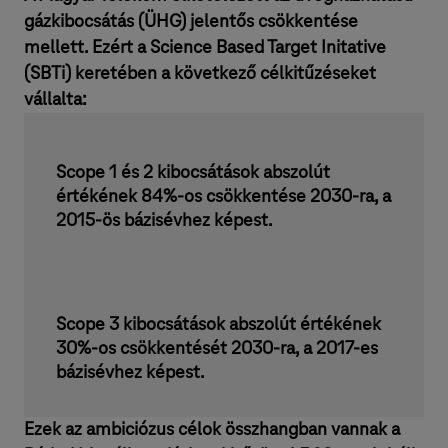
gázkibocsátás (ÜHG) jelentős csökkentése
mellett. Ezért a Science Based Target Initative
(SBTi) keretében a következő célkitűzéseket
vállalta:
Scope 1 és 2 kibocsátások abszolút
értékének 84%-os csökkentése 2030-ra, a
2015-ös bázisévhez képest.
Scope 3 kibocsátások abszolút értékének
30%-os csökkentését 2030-ra, a 2017-es
bázisévhez képest.
Ezek az ambiciózus célok összhangban vannak a