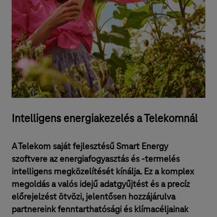
Intelligens energiakezelés a Telekomnál
A Telekom saját fejlesztésű Smart Energy
szoftvere az energiafogyasztás és -termelés
intelligens megközelítését kínálja. Ez a komplex
megoldás a valós idejű adatgyűjtést és a precíz
előrejelzést ötvözi, jelentősen hozzájárulva
partnereink fenntarthatósági és klímacéljainak