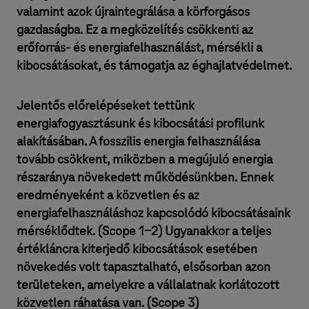
valamint azok újraintegrálása a körforgásos
gazdaságba. Ez a megközelítés csökkenti az
erőforrás- és energiafelhasználást, mérsékli a
kibocsátásokat, és támogatja az éghajlatvédelmet.
Jelentős előrelépéseket tettünk
energiafogyasztásunk és kibocsátási profilunk
alakításában. A fosszilis energia felhasználása
tovább csökkent, miközben a megújuló energia
részaránya növekedett működésünkben. Ennek
eredményeként a közvetlen és az
energiafelhasználáshoz kapcsolódó kibocsátásaink
mérséklődtek. (Scope 1-2) Ugyanakkor a teljes
értékláncra kiterjedő kibocsátások esetében
növekedés volt tapasztalható, elsősorban azon
területeken, amelyekre a vállalatnak korlátozott
közvetlen ráhatása van. (Scope 3)