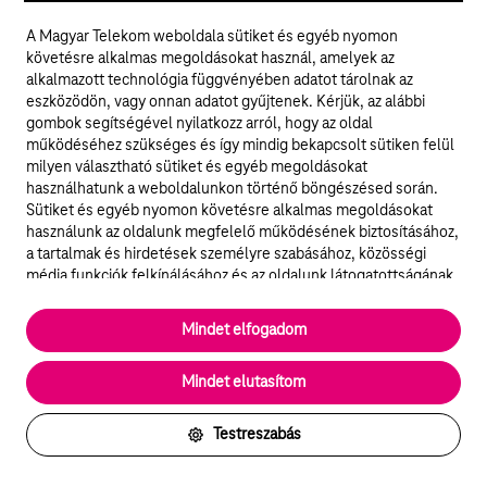
választhasson olyan szolgáltatást, amely
A Magyar Telekom weboldala sütiket és egyéb nyomon
hozzájárul a klíma védelméhez. Ezért hoztuk létre
követésre alkalmas megoldásokat használ, amelyek az
alkalmazott technológia függvényében adatot tárolnak az
a világon egyedülálló ExtraNet Zöld 1 GB 30 napra
eszközödön, vagy onnan adatot gyűjtenek. Kérjük, az alábbi
opciónkat. Zöld 1 GB = net, megújuló energiából.
gombok segítségével nyilatkozz arról, hogy az oldal
működéséhez szükséges és így mindig bekapcsolt sütiken felül
milyen választható sütiket és egyéb megoldásokat
Részletek
használhatunk a weboldalunkon történő böngészésed során.
Sütiket és egyéb nyomon követésre alkalmas megoldásokat
használunk az oldalunk megfelelő működésének biztosításához,
a tartalmak és hirdetések személyre szabásához, közösségi
média funkciók felkínálásához és az oldalunk látogatottságának
elemzéséhez. A működéshez szükséges sütik
elengedhetetlenek a weboldal működéséhez és nem lehet
Mindet elfogadom
kikapcsolni őket a weboldal látogatása során rendszerünkből. A
statisztikai, vagy marketing célú sütik segítségével bizonyos
Mindet elutasítom
esetekben az oldalhasználattal kapcsolatos információkat is
megosztjuk hirdetési és elemzési szolgáltatásokat nyújtó
partnereinkkel.
Testreszabás
Részletes sütitájékoztató/Partnerek