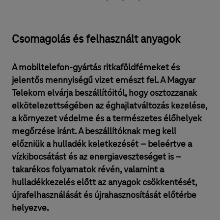
Csomagolás és felhasznált anyagok
A mobiltelefon-gyártás ritkaföldfémeket és
jelentős mennyiségű vizet emészt fel. A Magyar
Telekom elvárja beszállítóitól, hogy osztozzanak
elkötelezettségében az éghajlatváltozás kezelése,
a környezet védelme és a természetes élőhelyek
megőrzése iránt. A beszállítóknak meg kell
előzniük a hulladék keletkezését – beleértve a
vízkibocsátást és az energiaveszteséget is –
takarékos folyamatok révén, valamint a
hulladékkezelés előtt az anyagok csökkentését,
újrafelhasználását és újrahasznosítását előtérbe
helyezve.