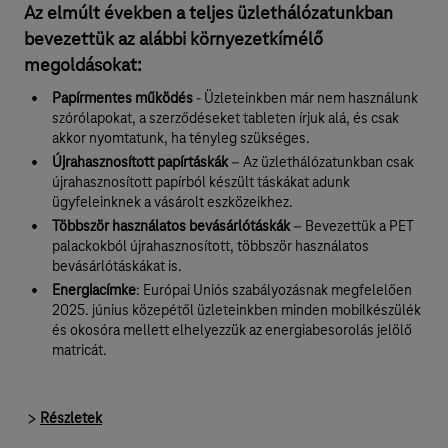
Az elmúlt években a teljes üzlethálózatunkban
bevezettük az alábbi környezetkímélő
megoldásokat:
Papírmentes működés
- Üzleteinkben már nem használunk
szórólapokat, a szerződéseket tableten írjuk alá, és csak
akkor nyomtatunk, ha tényleg szükséges.
Újrahasznosított papírtáskák
– Az üzlethálózatunkban csak
újrahasznosított papírból készült táskákat adunk
ügyfeleinknek a vásárolt eszközeikhez.
Többször használatos bevásárlótáskák
– Bevezettük a PET
palackokból újrahasznosított, többször használatos
bevásárlótáskákat is.
Energiacímke
: Európai Uniós szabályozásnak megfelelően
2025. június közepétől üzleteinkben minden mobilkészülék
és okosóra mellett elhelyezzük az energiabesorolás jelölő
matricát.
Részletek