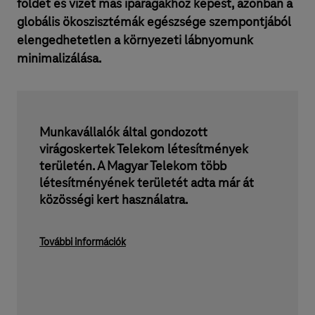
földet és vizet más iparágakhoz képest, azonban a
globális ökoszisztémák egészsége szempontjából
elengedhetetlen a környezeti lábnyomunk
minimalizálása.
Munkavállalók által gondozott
virágoskertek Telekom létesítmények
területén. A Magyar Telekom több
létesítményének területét adta már át
közösségi kert használatra.
További információk