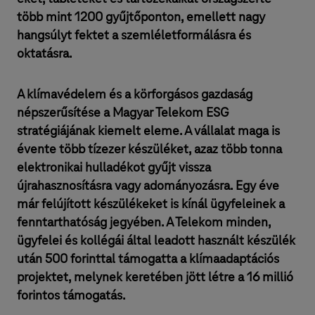
több mint 1200 gyűjtőponton, emellett nagy
hangsúlyt fektet a szemléletformálásra és
oktatásra.
A klímavédelem és a körforgásos gazdaság
népszerűsítése a Magyar Telekom ESG
stratégiájának kiemelt eleme. A vállalat maga is
évente több tízezer készüléket, azaz több tonna
elektronikai hulladékot gyűjt vissza
újrahasznosításra vagy adományozásra. Egy éve
már felújított készülékeket is kínál ügyfeleinek a
fenntarthatóság jegyében. A Telekom minden,
ügyfelei és kollégái által leadott használt készülék
után 500 forinttal támogatta a klímaadaptációs
projektet, melynek keretében jött létre a 16 millió
forintos támogatás.