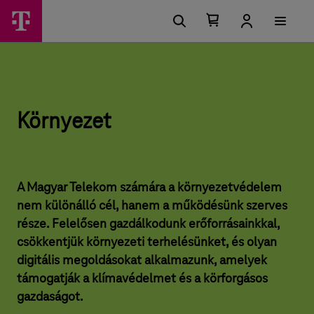
U
K
F
g
ő
Kosárban
Kosár
ö
r
található
lenyitása
m
á
elemek
r
s
e
száma
i
0
n
n
l
ü
e
y
h
Környezet
e
e
t
z
ő
s
e
é
g
t
A Magyar Telekom számára a környezetvédelem
e
nem különálló cél, hanem a működésünk szerves
k
–
része. Felelősen gazdálkodunk erőforrásainkkal,
M
csökkentjük környezeti terhelésünket, és olyan
a
digitális megoldásokat alkalmazunk, amelyek
g
támogatják a klímavédelmet és a körforgásos
gazdaságot.
y