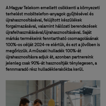
A Magyar Telekom emellett csökkenti a környezeti
terhelést mobiltelefon-anyagok gyűjtésével és
újrahasznosításával, felújított készülékek
forgalmazásával, valamint hálózati berendezések
újrafelhasználásával/újrahasznosításával. Saját
márkás termékeink fenntartható csomagolásának
100%-os célját 2024-re elértük, és ezt a jövőben is
megőrizzük. A műszaki hulladék 100%-át
újrahasznosításra adjuk át, azonban partnereink
jelenleg csak 90%-át hasznosítják ténylegesen, a
fennmaradó rész hulladéklerakókba kerül.