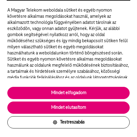
választhasson olyan szolgáltatást, amely
A Magyar Telekom weboldala sütiket és egyéb nyomon
hozzájárul a klíma védelméhez. Ezért hoztuk létre
követésre alkalmas megoldásokat használ, amelyek az
alkalmazott technológia függvényében adatot tárolnak az
a világon egyedülálló ExtraNet Zöld 1 GB 30 napra
eszközödön, vagy onnan adatot gyűjtenek. Kérjük, az alábbi
opciónkat. Zöld 1 GB = net, megújuló energiából.
gombok segítségével nyilatkozz arról, hogy az oldal
működéséhez szükséges és így mindig bekapcsolt sütiken felül
milyen választható sütiket és egyéb megoldásokat
Részletek
használhatunk a weboldalunkon történő böngészésed során.
Sütiket és egyéb nyomon követésre alkalmas megoldásokat
használunk az oldalunk megfelelő működésének biztosításához,
a tartalmak és hirdetések személyre szabásához, közösségi
média funkciók felkínálásához és az oldalunk látogatottságának
elemzéséhez. A működéshez szükséges sütik
elengedhetetlenek a weboldal működéséhez és nem lehet
Mindet elfogadom
kikapcsolni őket a weboldal látogatása során rendszerünkből. A
statisztikai, vagy marketing célú sütik segítségével bizonyos
Mindet elutasítom
esetekben az oldalhasználattal kapcsolatos információkat is
megosztjuk hirdetési és elemzési szolgáltatásokat nyújtó
partnereinkkel.
Testreszabás
Részletes sütitájékoztató/Partnerek