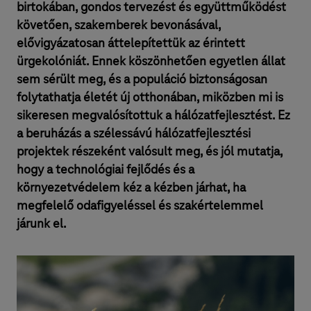
birtokában, gondos tervezést és együttműködést
követően, szakemberek bevonásával,
elővigyázatosan áttelepítettük az érintett
ürgekolóniát. Ennek köszönhetően egyetlen állat
sem sérült meg, és a populáció biztonságosan
folytathatja életét új otthonában, miközben mi is
sikeresen megvalósítottuk a hálózatfejlesztést. Ez
a beruházás a szélessávú hálózatfejlesztési
projektek részeként valósult meg, és jól mutatja,
hogy a technológiai fejlődés és a
környezetvédelem kéz a kézben járhat, ha
megfelelő odafigyeléssel és szakértelemmel
járunk el.