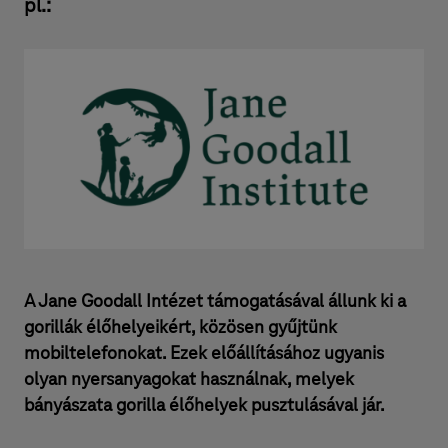
pl.:
A Jane Goodall Intézet támogatásával állunk ki a
gorillák élőhelyeikért, közösen gyűjtünk
mobiltelefonokat. Ezek előállításához ugyanis
olyan nyersanyagokat használnak, melyek
bányászata gorilla élőhelyek pusztulásával jár.