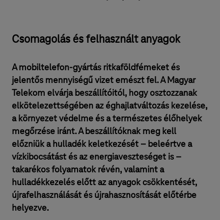
Csomagolás és felhasznált anyagok
A mobiltelefon-gyártás ritkaföldfémeket és
jelentős mennyiségű vizet emészt fel. A Magyar
Telekom elvárja beszállítóitól, hogy osztozzanak
elkötelezettségében az éghajlatváltozás kezelése,
a környezet védelme és a természetes élőhelyek
megőrzése iránt. A beszállítóknak meg kell
előzniük a hulladék keletkezését – beleértve a
vízkibocsátást és az energiaveszteséget is –
takarékos folyamatok révén, valamint a
hulladékkezelés előtt az anyagok csökkentését,
újrafelhasználását és újrahasznosítását előtérbe
helyezve.