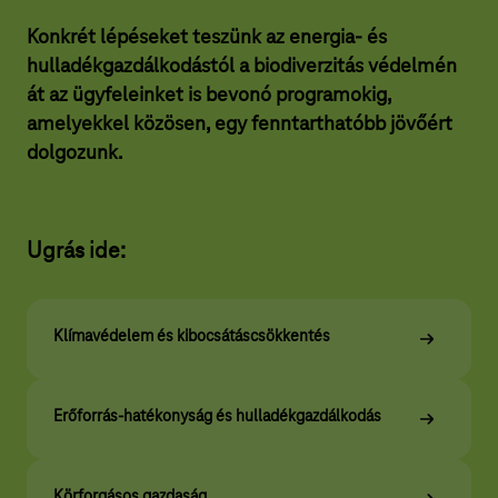
a
Konkrét lépéseket teszünk az energia- és
r
hulladékgazdálkodástól a biodiverzitás védelmén
T
át az ügyfeleinket is bevonó programokig,
e
amelyekkel közösen, egy fenntarthatóbb jövőért
l
dolgozunk.
e
k
Ugrás ide:
o
m
c
Klímavédelem és kibocsátáscsökkentés
s
o
Erőforrás-hatékonyság és hulladékgazdálkodás
p
o
Körforgásos gazdaság