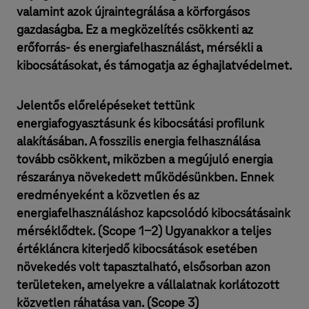
valamint azok újraintegrálása a körforgásos
gazdaságba. Ez a megközelítés csökkenti az
erőforrás- és energiafelhasználást, mérsékli a
kibocsátásokat, és támogatja az éghajlatvédelmet.
Jelentős előrelépéseket tettünk
energiafogyasztásunk és kibocsátási profilunk
alakításában. A fosszilis energia felhasználása
tovább csökkent, miközben a megújuló energia
részaránya növekedett működésünkben. Ennek
eredményeként a közvetlen és az
energiafelhasználáshoz kapcsolódó kibocsátásaink
mérséklődtek. (Scope 1-2) Ugyanakkor a teljes
értékláncra kiterjedő kibocsátások esetében
növekedés volt tapasztalható, elsősorban azon
területeken, amelyekre a vállalatnak korlátozott
közvetlen ráhatása van. (Scope 3)