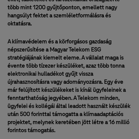
több mint 1200 gyűjtőponton, emellett nagy
hangsúlyt fektet a szemléletformálásra és
oktatásra.
A klímavédelem és a körforgásos gazdaság
népszerűsítése a Magyar Telekom ESG
stratégiájának kiemelt eleme. A vállalat maga is
évente több tízezer készüléket, azaz több tonna
elektronikai hulladékot gyűjt vissza
újrahasznosításra vagy adományozásra. Egy éve
már felújított készülékeket is kínál ügyfeleinek a
fenntarthatóság jegyében. A Telekom minden,
ügyfelei és kollégái által leadott használt készülék
után 500 forinttal támogatta a klímaadaptációs
projektet, melynek keretében jött létre a 16 millió
forintos támogatás.