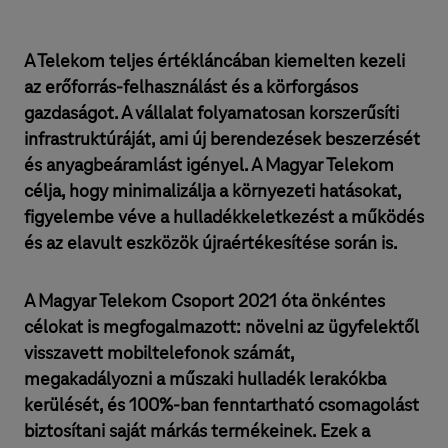
A Telekom teljes értékláncában kiemelten kezeli
az erőforrás-felhasználást és a körforgásos
gazdaságot. A vállalat folyamatosan korszerűsíti
infrastruktúráját, ami új berendezések beszerzését
és anyagbeáramlást igényel. A Magyar Telekom
célja, hogy minimalizálja a környezeti hatásokat,
figyelembe véve a hulladékkeletkezést a működés
és az elavult eszközök újraértékesítése során is.
A Magyar Telekom Csoport 2021 óta önkéntes
célokat is megfogalmazott: növelni az ügyfelektől
visszavett mobiltelefonok számát,
megakadályozni a műszaki hulladék lerakókba
kerülését, és 100%-ban fenntartható csomagolást
biztosítani saját márkás termékeinek. Ezek a