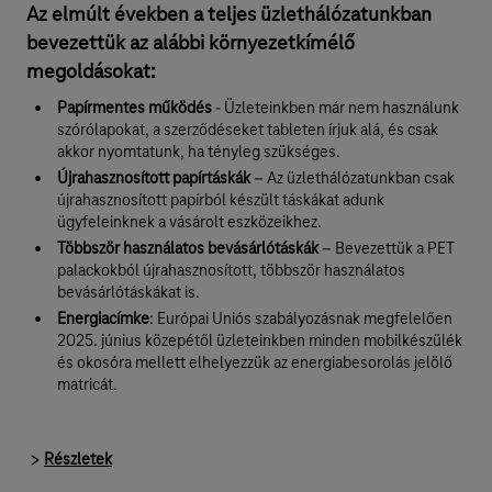
Az elmúlt években a teljes üzlethálózatunkban
bevezettük az alábbi környezetkímélő
megoldásokat:
Papírmentes működés
- Üzleteinkben már nem használunk
szórólapokat, a szerződéseket tableten írjuk alá, és csak
akkor nyomtatunk, ha tényleg szükséges.
Újrahasznosított papírtáskák
– Az üzlethálózatunkban csak
újrahasznosított papírból készült táskákat adunk
ügyfeleinknek a vásárolt eszközeikhez.
Többször használatos bevásárlótáskák
– Bevezettük a PET
palackokból újrahasznosított, többször használatos
bevásárlótáskákat is.
Energiacímke
: Európai Uniós szabályozásnak megfelelően
2025. június közepétől üzleteinkben minden mobilkészülék
és okosóra mellett elhelyezzük az energiabesorolás jelölő
matricát.
Részletek