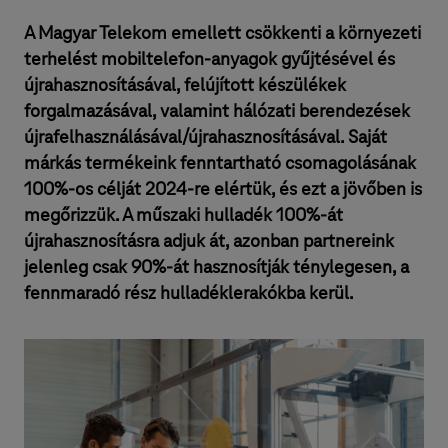
A Magyar Telekom emellett csökkenti a környezeti
terhelést mobiltelefon-anyagok gyűjtésével és
újrahasznosításával, felújított készülékek
forgalmazásával, valamint hálózati berendezések
újrafelhasználásával/újrahasznosításával. Saját
márkás termékeink fenntartható csomagolásának
100%-os célját 2024-re elértük, és ezt a jövőben is
megőrizzük. A műszaki hulladék 100%-át
újrahasznosításra adjuk át, azonban partnereink
jelenleg csak 90%-át hasznosítják ténylegesen, a
fennmaradó rész hulladéklerakókba kerül.