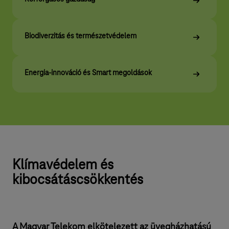
r
t
Biodiverzitás és természetvédelem
Energia-innováció és Smart megoldások
Klímavédelem és
kibocsátáscsökkentés
A Magyar Telekom elkötelezett az üvegházhatású