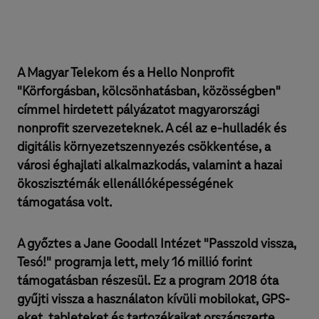
A Magyar Telekom és a Hello Nonprofit
"Körforgásban, kölcsönhatásban, közösségben"
címmel hirdetett pályázatot magyarországi
nonprofit szervezeteknek. A cél az e-hulladék és
digitális környezetszennyezés csökkentése, a
városi éghajlati alkalmazkodás, valamint a hazai
ökoszisztémák ellenállóképességének
támogatása volt.
A győztes a Jane Goodall Intézet "Passzold vissza,
Tesó!" programja lett, mely 16 millió forint
támogatásban részesül. Ez a program 2018 óta
gyűjti vissza a használaton kívüli mobilokat, GPS-
eket, tableteket és tartozékaikat országszerte