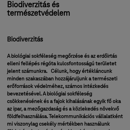
Biodiverzitás és
természetvédelem
Biodiverzitás
⁣A biológiai sokféleség megőrzése és az erdőirtás
elleni fellépés régóta kulcsfontosságú területet
jelent számunkra. Célunk, hogy értékláncunk
minden szakaszában hozzájáruljunk a természeti
erőforrások védelméhez, számos intézkedés
bevezetésével. A biológiai sokféleség
csökkenésének és a fajok kihalásának egyik fő oka
az ipar, a mezőgazdaság és a közlekedés növekvő
földfelhasználása. Telekommunikációs vállalatként
mi viszonylag csekély mértékben használunk