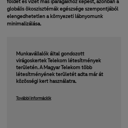
földet és vizet más iparágakhoz képest, azonban a
globális ökoszisztémák egészsége szempontjából
elengedhetetlen a környezeti lábnyomunk
minimalizálása.
Munkavállalók által gondozott
virágoskertek Telekom létesítmények
területén. A Magyar Telekom több
létesítményének területét adta már át
közösségi kert használatra.
További információk