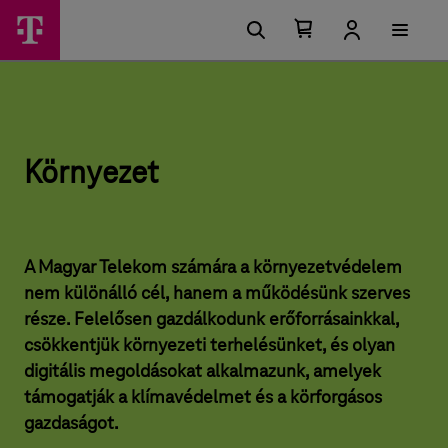
U
K
F
g
ő
Kosárban
Kosár
ö
r
található
lenyitása
m
á
elemek
r
s
e
száma
i
0
n
n
l
ü
e
y
h
Környezet
e
e
t
z
ő
s
e
é
g
t
A Magyar Telekom számára a környezetvédelem
e
nem különálló cél, hanem a működésünk szerves
k
–
része. Felelősen gazdálkodunk erőforrásainkkal,
M
csökkentjük környezeti terhelésünket, és olyan
a
digitális megoldásokat alkalmazunk, amelyek
g
támogatják a klímavédelmet és a körforgásos
gazdaságot.
y