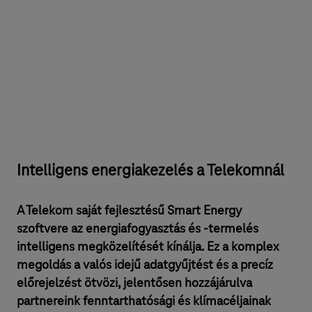
Intelligens energiakezelés a Telekomnál
A Telekom saját fejlesztésű Smart Energy
szoftvere az energiafogyasztás és -termelés
intelligens megközelítését kínálja. Ez a komplex
megoldás a valós idejű adatgyűjtést és a precíz
előrejelzést ötvözi, jelentősen hozzájárulva
partnereink fenntarthatósági és klímacéljainak