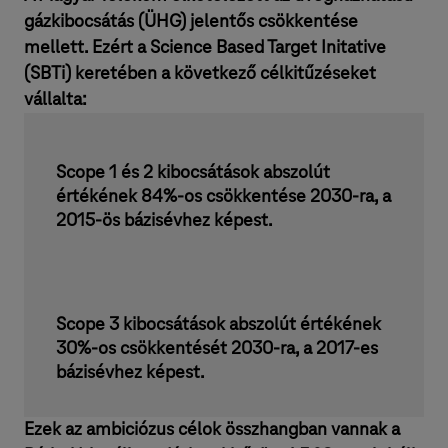
gázkibocsátás (ÜHG) jelentős csökkentése
mellett. Ezért a Science Based Target Initative
(SBTi) keretében a következő célkitűzéseket
vállalta:
Scope 1 és 2 kibocsátások abszolút
értékének 84%-os csökkentése 2030-ra, a
2015-ös bázisévhez képest.
Scope 3 kibocsátások abszolút értékének
30%-os csökkentését 2030-ra, a 2017-es
bázisévhez képest.
Ezek az ambiciózus célok összhangban vannak a