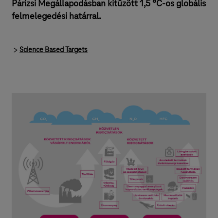
Párizsi Megállapodásban kitűzött 1,5 °C-os globális
felmelegedési határral.
Science Based Targets