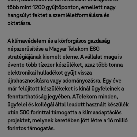
több mint 1200 gyűjtőponton, emellett nagy
hangsúlyt fektet a szemléletformálásra és
oktatásra.
A klímavédelem és a körforgásos gazdaság
népszerűsítése a Magyar Telekom ESG
stratégiájának kiemelt eleme. A vállalat maga is
évente több tízezer készüléket, azaz több tonna
elektronikai hulladékot gyűjt vissza
újrahasznosításra vagy adományozásra. Egy éve
már felújított készülékeket is kínál ügyfeleinek a
fenntarthatóság jegyében. A Telekom minden,
ügyfelei és kollégái által leadott használt készülék
után 500 forinttal támogatta a klímaadaptációs
projektet, melynek keretében jött létre a 16 millió
forintos támogatás.