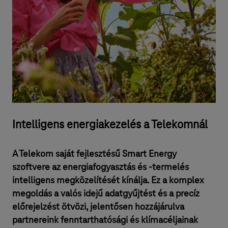
Intelligens energiakezelés a Telekomnál
A Telekom saját fejlesztésű Smart Energy
szoftvere az energiafogyasztás és -termelés
intelligens megközelítését kínálja. Ez a komplex
megoldás a valós idejű adatgyűjtést és a precíz
előrejelzést ötvözi, jelentősen hozzájárulva
partnereink fenntarthatósági és klímacéljainak