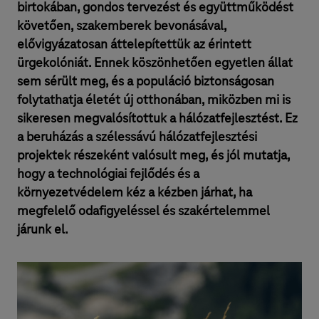
birtokában, gondos tervezést és együttműködést
követően, szakemberek bevonásával,
elővigyázatosan áttelepítettük az érintett
ürgekolóniát. Ennek köszönhetően egyetlen állat
sem sérült meg, és a populáció biztonságosan
folytathatja életét új otthonában, miközben mi is
sikeresen megvalósítottuk a hálózatfejlesztést. Ez
a beruházás a szélessávú hálózatfejlesztési
projektek részeként valósult meg, és jól mutatja,
hogy a technológiai fejlődés és a
környezetvédelem kéz a kézben járhat, ha
megfelelő odafigyeléssel és szakértelemmel
járunk el.