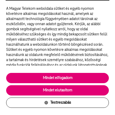
választhasson olyan szolgáltatást, amely
A Magyar Telekom weboldala sütiket és egyéb nyomon
hozzájárul a klíma védelméhez. Ezért hoztuk létre
követésre alkalmas megoldásokat használ, amelyek az
alkalmazott technológia függvényében adatot tárolnak az
a világon egyedülálló ExtraNet Zöld 1 GB 30 napra
eszközödön, vagy onnan adatot gyűjtenek. Kérjük, az alábbi
opciónkat. Zöld 1 GB = net, megújuló energiából.
gombok segítségével nyilatkozz arról, hogy az oldal
működéséhez szükséges és így mindig bekapcsolt sütiken felül
milyen választható sütiket és egyéb megoldásokat
Részletek
használhatunk a weboldalunkon történő böngészésed során.
Sütiket és egyéb nyomon követésre alkalmas megoldásokat
használunk az oldalunk megfelelő működésének biztosításához,
a tartalmak és hirdetések személyre szabásához, közösségi
média funkciók felkínálásához és az oldalunk látogatottságának
elemzéséhez. A működéshez szükséges sütik
elengedhetetlenek a weboldal működéséhez és nem lehet
Mindet elfogadom
kikapcsolni őket a weboldal látogatása során rendszerünkből. A
statisztikai, vagy marketing célú sütik segítségével bizonyos
Mindet elutasítom
esetekben az oldalhasználattal kapcsolatos információkat is
megosztjuk hirdetési és elemzési szolgáltatásokat nyújtó
partnereinkkel.
Testreszabás
Részletes sütitájékoztató/Partnerek