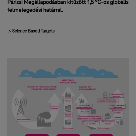
Párizsi Megállapodásban kitűzött 1,5 °C-os globális
felmelegedési határral.
Science Based Targets