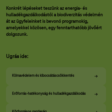
a
Konkrét lépéseket teszünk az energia- és
r
hulladékgazdálkodástól a biodiverzitás védelmén
T
át az ügyfeleinket is bevonó programokig,
e
amelyekkel közösen, egy fenntarthatóbb jövőért
l
dolgozunk.
e
k
Ugrás ide:
o
m
c
Klímavédelem és kibocsátáscsökkentés
s
o
Erőforrás-hatékonyság és hulladékgazdálkodás
p
o
Körforgásos gazdaság