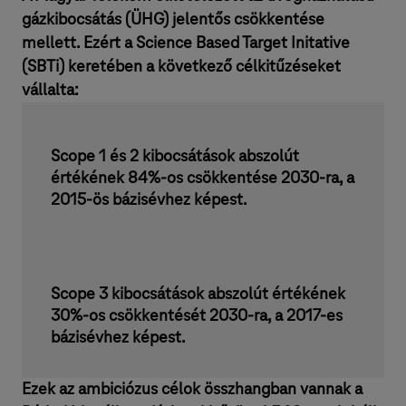
gázkibocsátás (ÜHG) jelentős csökkentése
mellett. Ezért a Science Based Target Initative
(SBTi) keretében a következő célkitűzéseket
vállalta:
Scope 1 és 2 kibocsátások abszolút
értékének 84%-os csökkentése 2030-ra, a
2015-ös bázisévhez képest.
Scope 3 kibocsátások abszolút értékének
30%-os csökkentését 2030-ra, a 2017-es
bázisévhez képest.
Ezek az ambiciózus célok összhangban vannak a