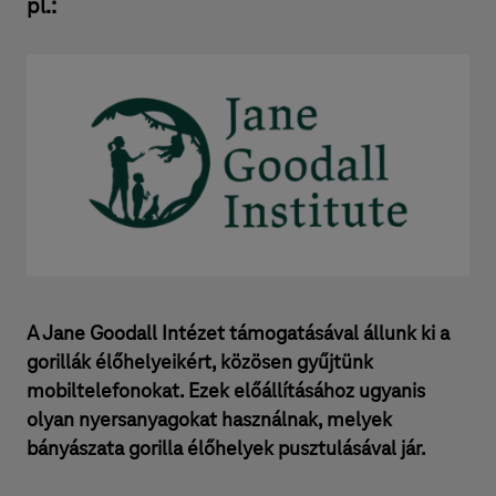
pl.:
A Jane Goodall Intézet támogatásával állunk ki a
gorillák élőhelyeikért, közösen gyűjtünk
mobiltelefonokat. Ezek előállításához ugyanis
olyan nyersanyagokat használnak, melyek
bányászata gorilla élőhelyek pusztulásával jár.