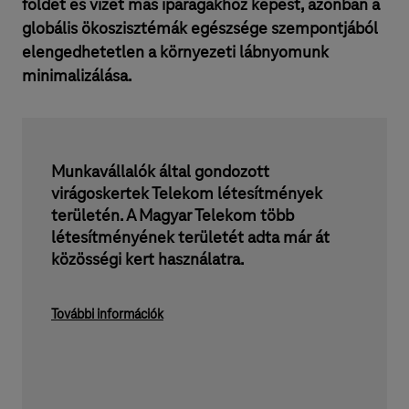
földet és vizet más iparágakhoz képest, azonban a
globális ökoszisztémák egészsége szempontjából
elengedhetetlen a környezeti lábnyomunk
minimalizálása.
Munkavállalók által gondozott
virágoskertek Telekom létesítmények
területén. A Magyar Telekom több
létesítményének területét adta már át
közösségi kert használatra.
További információk