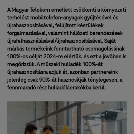
A Magyar Telekom emellett csökkenti a környezeti
terhelést mobiltelefon-anyagok gyűjtésével és
újrahasznosításával, felújított készülékek
forgalmazásával, valamint hálózati berendezések
újrafelhasználásával/újrahasznosításával. Saját
márkás termékeink fenntartható csomagolásának
100%-os célját 2024-re elértük, és ezt a jövőben is
megőrizzük. A műszaki hulladék 100%-át
újrahasznosításra adjuk át, azonban partnereink
jelenleg csak 90%-át hasznosítják ténylegesen, a
fennmaradó rész hulladéklerakókba kerül.