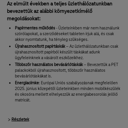
Az elmúlt években a teljes üzlethálózatunkban
bevezettük az alábbi környezetkímélő
megoldásokat:
Papírmentes működés
- Üzleteinkben már nem használunk
szórólapokat, a szerződéseket tableten írjuk alá, és csak
akkor nyomtatunk, ha tényleg szükséges.
Újrahasznosított papírtáskák
– Az üzlethálózatunkban csak
újrahasznosított papírból készült táskákat adunk
ügyfeleinknek a vásárolt eszközeikhez.
Többször használatos bevásárlótáskák
– Bevezettük a PET
palackokból újrahasznosított, többször használatos
bevásárlótáskákat is.
Energiacímke
: Európai Uniós szabályozásnak megfelelően
2025. június közepétől üzleteinkben minden mobilkészülék
és okosóra mellett elhelyezzük az energiabesorolás jelölő
matricát.
Részletek