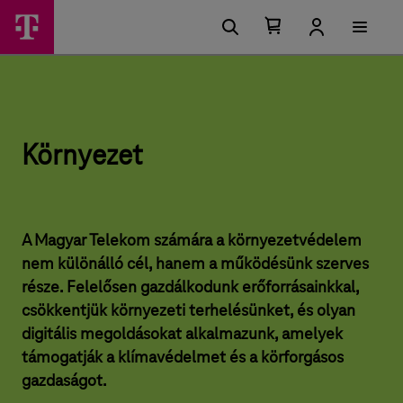
U
K
F
g
ő
Kosárban
Kosár
ö
r
található
lenyitása
m
á
elemek
r
s
e
száma
i
0
n
n
l
ü
e
y
h
Környezet
e
e
t
z
ő
s
e
é
g
t
A Magyar Telekom számára a környezetvédelem
e
nem különálló cél, hanem a működésünk szerves
k
–
része. Felelősen gazdálkodunk erőforrásainkkal,
M
csökkentjük környezeti terhelésünket, és olyan
a
digitális megoldásokat alkalmazunk, amelyek
g
támogatják a klímavédelmet és a körforgásos
gazdaságot.
y