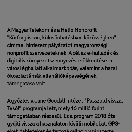
A Magyar Telekom és a Hello Nonprofit
"Körforgásban, kölcsönhatásban, közösségben"
címmel hirdetett pályázatot magyarországi
nonprofit szervezeteknek. A cél az e-hulladék és
digitális környezetszennyezés csökkentése, a
városi éghajlati alkalmazkodás, valamint a hazai
ökoszisztémák ellenállóképességének
támogatása volt.
A győztes a Jane Goodall Intézet "Passzold vissza,
Tesó!" programja lett, mely 16 millió forint
támogatásban részesül. Ez a program 2018 óta
gyűjti vissza a használaton kívüli mobilokat, GPS-
eket, tableteket és tartozékaikat országszerte