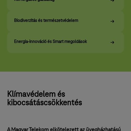
r
t
Biodiverzitás és természetvédelem
Energia-innováció és Smart megoldások
Klímavédelem és
kibocsátáscsökkentés
A Magyar Telekom elkötelezett az üvegházhatású