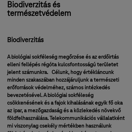
Biodiverzitás és
természetvédelem
Biodiverzitás
⁣A biológiai sokféleség megőrzése és az erdőirtás
elleni fellépés régóta kulcsfontosságú területet
jelent számunkra. Célunk, hogy értékláncunk
minden szakaszában hozzájáruljunk a természeti
erőforrások védelméhez, számos intézkedés
bevezetésével. A biológiai sokféleség
csökkenésének és a fajok kihalásának egyik fő oka
az ipar, a mezőgazdaság és a közlekedés növekvő
földfelhasználása. Telekommunikációs vállalatként
mi viszonylag csekély mértékben használunk