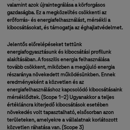
valamint azok újraintegrálása a körforgásos
gazdaságba. Ez a megközelítés csökkenti az
erőforrás- és energiafelhasználást, mérsékli a
kibocsátásokat, és támogatja az éghajlatvédelmet.
Jelentős előrelépéseket tettünk
energiafogyasztásunk és kibocsátási profilunk
alakításában. A fosszilis energia felhasználása
tovább csökkent, miközben a megújuló energia
részaránya növekedett működésünkben. Ennek
eredményeként a közvetlen és az
energiafelhasználáshoz kapcsolódó kibocsátásaink
mérséklődtek. (Scope 1-2) Ugyanakkor a teljes
értékláncra kiterjedő kibocsátások esetében
növekedés volt tapasztalható, elsősorban azon
területeken, amelyekre a vállalatnak korlátozott
közvetlen ráhatása van. (Scope 3)