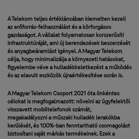
A Telekom teljes értékláncában kiemelten kezeli
az erőforrás-felhasználást és a körforgásos
gazdaságot. A vállalat folyamatosan korszerűsíti
infrastruktúráját, ami új berendezések beszerzését
és anyagbeáramlást igényel. A Magyar Telekom
célja, hogy minimalizálja a környezeti hatásokat,
figyelembe véve a hulladékkeletkezést a működés
és az elavult eszközök újraértékesítése során is.
A Magyar Telekom Csoport 2021 óta önkéntes
célokat is megfogalmazott: növelni az ügyfelektől
visszavett mobiltelefonok számát,
megakadályozni a műszaki hulladék lerakókba
kerülését, és 100%-ban fenntartható csomagolást
biztosítani saját márkás termékeinek. Ezek a