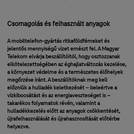
Csomagolás és felhasznált anyagok
A mobiltelefon-gyártás ritkaföldfémeket és
jelentős mennyiségű vizet emészt fel. A Magyar
Telekom elvárja beszállítóitól, hogy osztozzanak
elkötelezettségében az éghajlatváltozás kezelése,
a környezet védelme és a természetes élőhelyek
megőrzése iránt. A beszállítóknak meg kell
előzniük a hulladék keletkezését – beleértve a
vízkibocsátást és az energiaveszteséget is –
takarékos folyamatok révén, valamint a
hulladékkezelés előtt az anyagok csökkentését,
újrafelhasználását és újrahasznosítását előtérbe
helyezve.