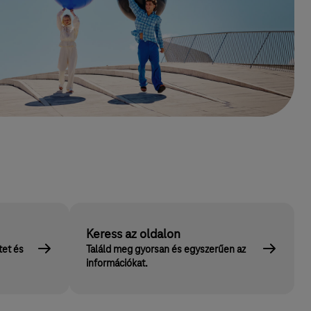
Keress az oldalon
tet és
Találd meg gyorsan és egyszerűen az
információkat.