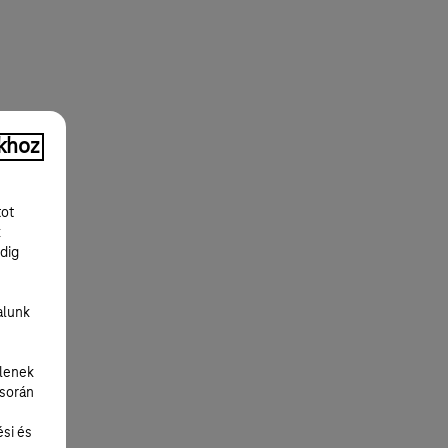
khoz
tot
k
dig
alunk
lenek
 során
ési és