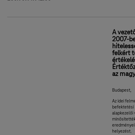
A vezető
2007-ben
hiteless
felkért 
értékelé
Értéktőz
az magya
Budapest,
Az idei felm
befektetési
alapkezelői
minősítették
eredményei 
helyezést.