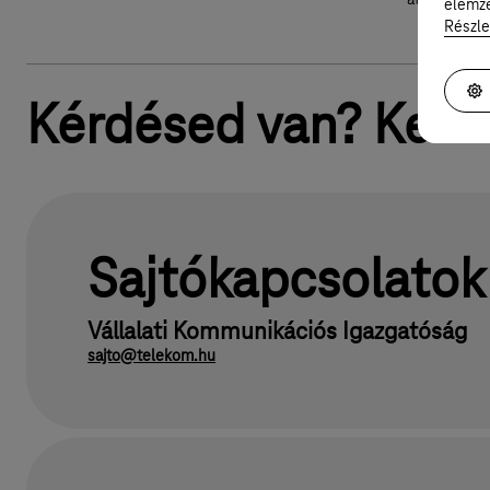
átmenetinek
elemzé
Részle
Kérdésed van? Keres
Sajtókapcsolatok
Vállalati Kommunikációs Igazgatóság
sajto@telekom.hu