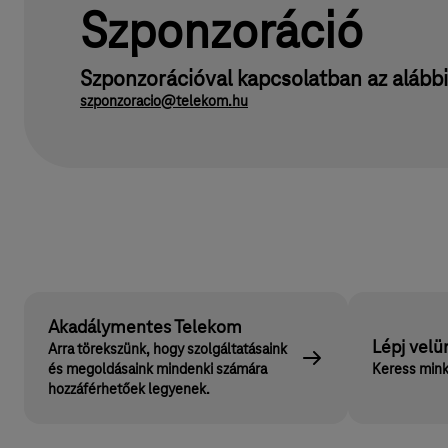
Szponzoráció
Szponzorációval kapcsolatban az alábbi 
szponzoracio@telekom.hu
Akadálymentes Telekom
Lépj velü
Arra törekszünk, hogy szolgáltatásaink
és megoldásaink mindenki számára
Keress mink
hozzáférhetőek legyenek.