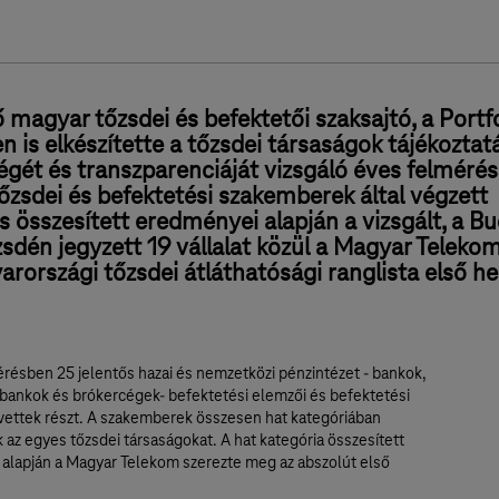
 magyar tőzsdei és befektetői szaksajtó, a Portf
 is elkészítette a tőzsdei társaságok tájékoztat
égét és transzparenciáját vizsgáló éves felmérés
tőzsdei és befektetési szakemberek által végzett
s összesített eredményei alapján a vizsgált, a B
sdén jegyzett 19 vállalat közül a Magyar Telekom
rországi tőzsdei átláthatósági ranglista első he
érésben 25 jelentős hazai és nemzetközi pénzintézet - bankok,
 bankok és brókercégek- befektetési elemzői és befektetési
 vettek részt. A szakemberek összesen hat kategóriában
 az egyes tőzsdei társaságokat. A hat kategória összesített
alapján a Magyar Telekom szerezte meg az abszolút első