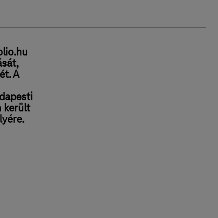
olio.hu
ását,
ét. A
udapesti
 került
lyére.