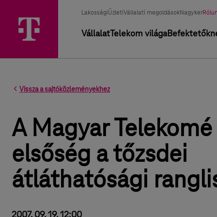
Üzletág választó
Kiválasztott üzletág
Lakossági
Üzleti
Vállalati megoldások
Nagyker
Rólu
Elsődleges navigáció
Vállalat
Telekom világa
Befektetőkn
Vissza a sajtóközleményekhez
A Magyar Telekomé 
elsőség a tőzsdei
átláthatósági rangli
2007. 09. 19. 12:00