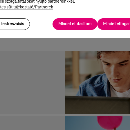
 bizonyult."
si szolgáltatásokat nyújtó partnereinkkel.
tes sütitájékoztató/Partnerek
Testreszabás
Mindet elutasítom
Mindet elfog
s minket bátran: