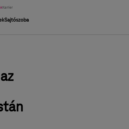
nk
Karrier
ek
Sajtószoba
az
stán