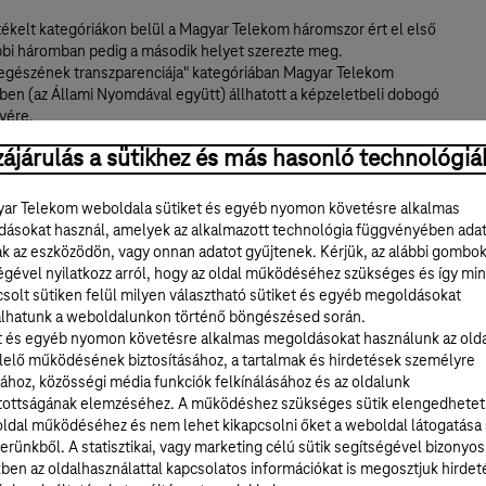
tékelt kategóriákon belül a Magyar Telekom háromszor ért el első
öbbi háromban pedig a második helyet szerezte meg.
 egészének transzparenciája" kategóriában Magyar Telekom
ben (az Állami Nyomdával együtt) állhatott a képzeletbeli dobogó
yére.
 került a Magyar Telekom a gyorsjelentéseinek kiváló minősége
ájárulás a sütikhez és más hasonló technológiá
séget értünk el abban is, hogy a legjobb befektetői
rtókkal a Magyar Telekom rendelkezik az elemzői minősítések
ar Telekom weboldala sütiket és egyéb nyomon követésre alkalmas
ásokat használ, amelyek az alkalmazott technológia függvényében ada
ak az eszközödön, vagy onnan adatot gyűjtenek. Kérjük, az alábbi gombo
encia-felmérések kezdetétől számítva a Magyar Telekom ezúttal
égével nyilatkozz arról, hogy az oldal működéséhez szükséges és így min
 2002 és 2003 után 2007-ben is - negyedszer lett listavezető az
solt sütiken felül milyen választható sütiket és egyéb megoldásokat
ben, miközben 2001-ben, 2004-ben és 2005-ben második
lhatunk a weboldalunkon történő böngészésed során.
t el. A vezető magyar tőzsdei vállalatok ("blue chipek") közül a
t és egyéb nyomon követésre alkalmas megoldásokat használunk az old
fejlődést az idén a Magyar Telekom mutatta, amely 2006-hoz
elő működésének biztosításához, a tartalmak és hirdetések személyre
yezést javítva érte el a dobogó legtetejét.
ához, közösségi média funkciók felkínálásához és az oldalunk
tottságának elemzéséhez. A működéshez szükséges sütik elengedhetet
sszefoglaló értékelése szerint "Az elmúlt éveket tekintve a
ldal működéséhez és nem lehet kikapcsolni őket a weboldal látogatása
kom kiváló megítélése nem meglepő, a tavalyi évben látott, a
erünkből. A statisztikai, vagy marketing célú sütik segítségével bizonyos
húzódó jogi vizsgálat által okozott jelentős visszaesés csak
ben az oldalhasználattal kapcsolatos információkat is megosztjuk hirdet