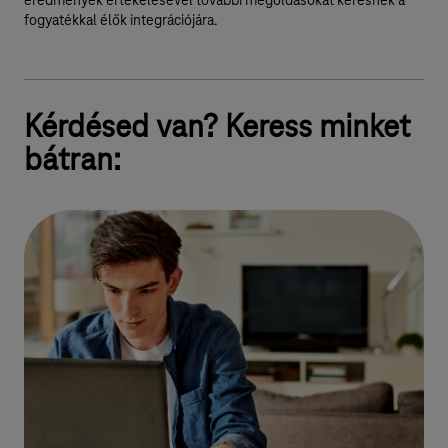
eredmények értékelésével további megoldásokat keresnek a
fogyatékkal élők integrációjára.
Kérdésed van? Keress minket
bátran: