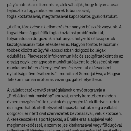
pályázhatnak az elismerésre, akik vállalják, hogy folyamatosan
fejlesztik a fogyatékos emberek toborzásával,
foglalkoztatásával, megtartásával kapcsolatos gyakorlatukat.
„A díjra, törekvéseink elismerésére nagyon büszkék vagyunk. A
fogyatékossággal élők foglalkoztatási problémáin túl,
folyamatosan dolgozunk a hátrányos helyzetű célcsoportok
kiszolgálásának tökéletesítésén is. Nagyon fontos feladatunk
többek között az ügyfélkapcsolatban dolgozó kollégák
edukálása. Piacvezető infokommunikációs szolgáltatóként és az
ország egyik legnagyobb munkáltatójaként felelősségünk van
munkatársi kör érzékenyítésében és ezen túl a társadalmi
nyitottság növelésében is.” - mondta el Somorjai Éva, a Magyar
Telekom humán erőforrás vezérigazgató-helyettese.
A vállalat érzékenyítő stratégiájának ernyőprogramja a
„Próbáltad már másképp” sorozat, amely keretében minden
évben mozgássérültek, vakok és gyengén látók illetve siketek
és nagyothallók élethelyzeteit tapasztalhatták meg a vállalat
dolgozói, érintett civil szervezetek bevonásával, velük közösen.
A kerekesszékes sportágakkal, a Braille-írás alapjaival való
megismerkedéssel, a szem teljes kitakarásával vagy füldugóval