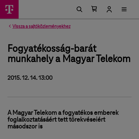
Kosárban található elemek száma 0
Kosár lenyitása
Vissza a sajtóközleményekhez
Fogyatékosság-barát
munkahely a Magyar Telekom
2015. 12. 14. 13:00
A Magyar Telekom a fogyatékos emberek
foglalkoztatásáért tett törekvéseiért
másodszor is