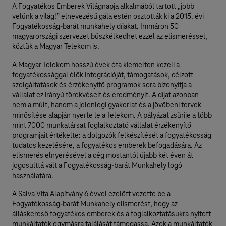
A Fogyatékos Emberek Világnapja alkalmából tartott „jobb
velünk a világ!” elnevezésű gála estén osztották ki a 2015. évi
Fogyatékosság-barát munkahely díjakat. Immáron 50
magyarországi szervezet büszkélkedhet ezzel az elismeréssel,
köztük a Magyar Telekom is.
A Magyar Telekom hosszú évek óta kiemelten kezeli a
fogyatékossággal élők integrációját, támogatások, célzott
szolgáltatások és érzékenyítő programok sora bizonyítja a
vállalat ez irányú törekvéseit és eredményit. A díjat azonban
nem a múlt, hanem a jelenlegi gyakorlat és a jövőbeni tervek
minősítése alapján nyerte le a Telekom. A pályázat zsűrije a több
mint 7000 munkatársat foglalkoztató vállalat érzékenyítő
programjait értékelte: a dolgozók felkészítését a fogyatékosság
tudatos kezelésére, a fogyatékos emberek befogadására. Az
elismerés elnyerésével a cég mostantól újabb két éven át
jogosulttá vált a Fogyatékosság-barát Munkahely logó
használatára.
A Salva Vita Alapítvány 6 évvel ezelőtt vezette be a
Fogyatékosság-barát Munkahely elismerést, hogy az
álláskereső fogyatékos emberek és a foglalkoztatásukra nyitott
munkáltatók egymásra találását támogassa. Azok a munkáltatók