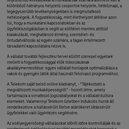
teljesítendő kihívásokkal a munkatársak számára átélhető vált a
különböző hátrányos helyzetű csoportok helyzete, hétköznapi, a
legegyszerűbb tevékenységekben is megmutatkozó
nehézségeik. A fogyatékosság, mint élethelyzet átélése azon
túl, hogy a munkatársi kapcsolatokban és az
ügyfélkiszolgálásban is segíti az előítélet-mentes attitűd
kialakulását, meghatározó élmény, szemlélet- és
öntudatváltozás az egyén számára, a tágan értelmezett
társadalmi kapcsolataira nézve is.
A vállalat további fejlesztési tervei között szerepel egyebek
mellett a fogyatékossággal élők toborzásának
akadálymentesítése: egyes vállalati honlapok optimalizálása a
vakok és gyengén látók által használt felolvasó programokhoz.
A Telekom saját belső online kiadványt, - “Tájékoztató a
megváltozott munkaképességről” - hozott létre, amely
tartalmazza a vonatkozó jogszabályokat és a vállalati kultúra
elemeket. Valamennyi Telekom üzletben indukciós hurok áll
rendelkezésre a hallássérült illetve aláírókeret látássérült
ügyfelekkel való ügyintézés segítésére.
Az esélyegyenlőségi vállalásokat időről időre kontrollálják és az