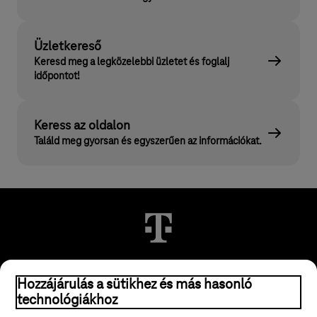
Üzletkereső
Keresd meg a legközelebbi üzletet és foglalj
időpontot!
Keress az oldalon
Találd meg gyorsan és egyszerűen az információkat.
© 2026 Magyar Telekom Nyrt.
Hozzájárulás a sütikhez és más hasonló
technológiákhoz
Jogi tudnivalók