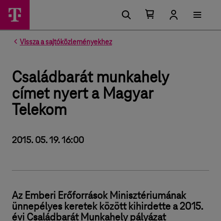
Kosárban található elemek száma 0
Kosár lenyitása
Vissza a sajtóközleményekhez
Családbarát munkahely
címet nyert a Magyar
Telekom
2015. 05. 19. 16:00
Az Emberi Erőforrások Minisztériumának
ünnepélyes keretek között kihirdette a 2015.
évi Családbarát Munkahely pályázat