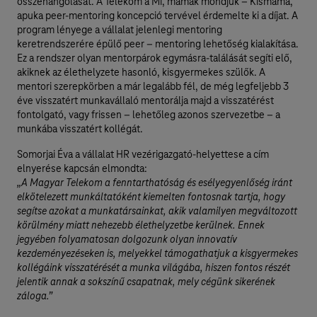
összehangolását. A Telekom a Mi, mamák mondjuk – Kismama,
apuka peer-mentoring koncepció tervével érdemelte ki a díjat. A
program lényege a vállalat jelenlegi mentoring
keretrendszerére épülő peer – mentoring lehetőség kialakítása.
Ez a rendszer olyan mentorpárok egymásra-találását segíti elő,
akiknek az élethelyzete hasonló, kisgyermekes szülők. A
mentori szerepkörben a már legalább fél, de még legfeljebb 3
éve visszatért munkavállaló mentorálja majd a visszatérést
fontolgató, vagy frissen – lehetőleg azonos szervezetbe – a
munkába visszatért kollégát.
Somorjai Éva a vállalat HR vezérigazgató-helyettese a cím
elnyerése kapcsán elmondta:
„A Magyar Telekom a fenntarthatóság és esélyegyenlőség iránt
elkötelezett munkáltatóként kiemelten fontosnak tartja, hogy
segítse azokat a munkatársainkat, akik valamilyen megváltozott
körülmény miatt nehezebb élethelyzetbe kerülnek. Ennek
jegyében folyamatosan dolgozunk olyan innovatív
kezdeményezéseken is, melyekkel támogathatjuk a kisgyermekes
kollégáink visszatérését a munka világába, hiszen fontos részét
jelentik annak a sokszínű csapatnak, mely cégünk sikerének
záloga.”