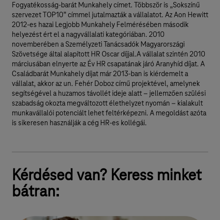
Fogyatékosság-barát Munkahely címet. Többször is „Sokszínű
szervezet TOP10” címmel jutalmazták a vállalatot. Az Aon Hewitt
2012-es hazai Legjobb Munkahely Felmérésében második
helyezést ért el a nagyvállalati kategóriában. 2010
novemberében a Személyzeti Tanácsadók Magyarországi
Szövetsége által alapított HR Oscar díjjal.A vállalat szintén 2010
márciusában elnyerte az Év HR csapatának járó Aranyhíd díjat. A
Családbarát Munkahely díjat már 2013-ban is kiérdemelt a
vállalat, akkor az un. Fehér Doboz című projektével, amelynek
segítségével a huzamos távollét ideje alatt – jellemzően szülési
szabadság okozta megváltozott élethelyzet nyomán – kialakult
munkavállalói potenciált lehet feltérképezni. A megoldást azóta
is sikeresen használják a cég HR-es kollégái.
Kérdésed van? Keress minket
bátran: