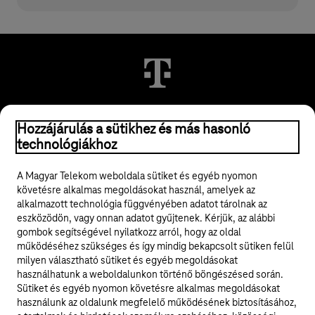
Hozzájárulás a sütikhez és más hasonló
© 2026 Magyar Telekom Nyrt.
technológiákhoz
Jogi tudnivalók
A Magyar Telekom weboldala sütiket és egyéb nyomon
követésre alkalmas megoldásokat használ, amelyek az
ÁSZF
alkalmazott technológia függvényében adatot tárolnak az
eszközödön, vagy onnan adatot gyűjtenek. Kérjük, az alábbi
Adatvédelem
gombok segítségével nyilatkozz arról, hogy az oldal
működéséhez szükséges és így mindig bekapcsolt sütiken felül
milyen választható sütiket és egyéb megoldásokat
Felhívások
használhatunk a weboldalunkon történő böngészésed során.
Sütiket és egyéb nyomon követésre alkalmas megoldásokat
Hírlevél
használunk az oldalunk megfelelő működésének biztosításához,