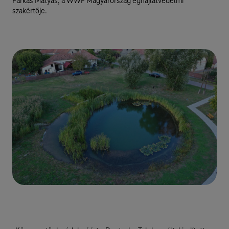
Farkas Mátyás, a WWF Magyarország éghajlatvédelmi
szakértője.