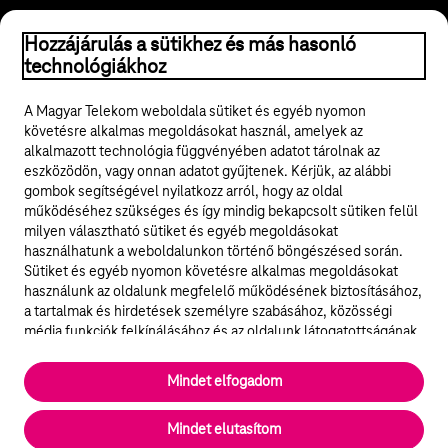
Hozzájárulás a sütikhez és más hasonló
© 2026 Magyar Telekom Nyrt.
technológiákhoz
Jogi tudnivalók
A Magyar Telekom weboldala sütiket és egyéb nyomon
követésre alkalmas megoldásokat használ, amelyek az
ÁSZF
alkalmazott technológia függvényében adatot tárolnak az
eszközödön, vagy onnan adatot gyűjtenek. Kérjük, az alábbi
Adatvédelem
gombok segítségével nyilatkozz arról, hogy az oldal
működéséhez szükséges és így mindig bekapcsolt sütiken felül
milyen választható sütiket és egyéb megoldásokat
Felhívások
használhatunk a weboldalunkon történő böngészésed során.
Sütiket és egyéb nyomon követésre alkalmas megoldásokat
Hírlevél
használunk az oldalunk megfelelő működésének biztosításához,
a tartalmak és hirdetések személyre szabásához, közösségi
Közösségi média
média funkciók felkínálásához és az oldalunk látogatottságának
elemzéséhez. A működéshez szükséges sütik
elengedhetetlenek a weboldal működéséhez és nem lehet
Cookie beállítások
Mindet elfogadom
kikapcsolni őket a weboldal látogatása során rendszerünkből. A
statisztikai, vagy marketing célú sütik segítségével bizonyos
English
Mindet elutasítom
esetekben az oldalhasználattal kapcsolatos információkat is