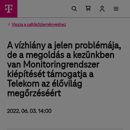
Kosárban található elemek száma 0
Kosár lenyitása
Vissza a sajtóközleményekhez
A vízhiány a jelen problémája,
de a megoldás a kezünkben
van Monitoringrendszer
kiépítését támogatja a
Telekom az élővilág
megőrzéséért
2022. 06. 03. 14:00