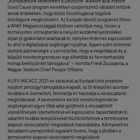
„Környezetünk védelméért a Deutsche Telekom által indított
Good Cause program keretében csoportszintű vállalást tettünk
annak érdekében, hogy közös összefogással tegyünk
élővilágunk megőrzéséért. Az Európán átívelő programot itthon
a WWF Magyarországgal közösen valósítjuk meg, hiszen a
természetes vízmegtartásra irányuló kezdeményezésükkel
olyan jó gyakorlatot alakítanak ki, melyhez érdemes kapcsolódni
és ahol a digitalizáció segítséget nyújthat. Éppen ezért örömmel
léptünk partnerségre a szervezettel, hogy a megoldásuk és a
kiépülő monitoringrendszer egy élhetőbb és fenntarthatóbb
holnap beköszöntét támogassa” – mondta Friedl Zsuzsanna, a
Magyar Telekom Chief People Officere.
A LIFE MICACC 2021-es zárásával az Európai Unió projektre
nyújtott pénzügyi támogatása elapadt, az öt település azonban
továbbra is üzemelteti, fenntartja és használja a vízvisszatartó
megoldásokat. A bevezetésre kerülő monitoringrendszer
segítségével egyre több adat gyűjthető a visszaállított
vizesélőhelyek üzemeltetésével kapcsolatos tapasztalatokról,
valamint további településeket ösztönözhetnek a természetre
alapozó vízvisszatartó megoldások használatára. Környezeti és
társadalmi szempontból egyaránt fontos, hogy a jövőben a
természetre alapozó vízvisszatartó megoldások