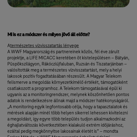
Mi is ez a módszer és milyen jövő áll előtte?
A
természetes vízvisszatartás lényege
A WWF Magyarország és partnereinek közös, fél éve zárult
projektje, a LIFE MICACC keretében öt kistelepülésen – Bátyán,
Püspökszilágyon, Rákócziújfaluban, Ruzsán és Tiszatarjánban –
valósították meg a természetes vízvisszatartást, mely a helyi
lakosok pozitív fogadtatásában részesült. A Magyar Telekom
felismerve a megoldás környezetkímélő értékét, támogatóként
csatlakozott a programhoz. A Telekom támogatásával épül ki
ugyanis az a monitoringrendszer, melynek köszönhetően pontos
adatok is rendelkezésre állnak majd a módszer hatékonyságáról.
„A monitoring egyik legfontosabb célja, hogy a tapasztalatok és
mérések alapján minél több helyen sikerrel lehessen kivitelezni
a megoldást, így egyre több település tudjon alkalmazkodni az
éghajlatváltozás következtében kialakuló extrém időjáráshoz,
ezáltal pedig megkönnyítse lakosainak életét is” – mondta