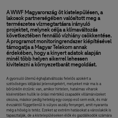
A WWF Magyarország öt kistelepülésen, a
lakosok partnerségében valósított meg a
természetes vízmegtartásra irányuló
projektet, melynek célja a klímaváltozás
következtében fennálló vízhiány csökkentése.
A programot monitoringrendszer kiépítésével
támogatja a Magyar Telekom annak
érdekében, hogy a kinyert adatok alapján
minél több helyen sikerrel lehessen
kivitelezni a környezetbarát megoldást.
A gyorsuló ütemű éghajlatváltozás felelős azokért a
szélsőséges időjárási jelenségekért, melyeket már ma is a
bőrünkön érzünk: van, amikor hirtelen, hatalmas viharok
kíséretében hullik le óriási mértékű csapadék villámárvizeket
okozva, máskor pedig hetekig egy csepp eső sem esik, és már
évszaktól függetlenül is súlyos aszály fenyeget, amit nyaranta
még a hőség is tetéz. Ezeket az extrém hatásokat a városlakók is
tapasztalják, de a kistelepüléseken élők és gazdálkodók számára