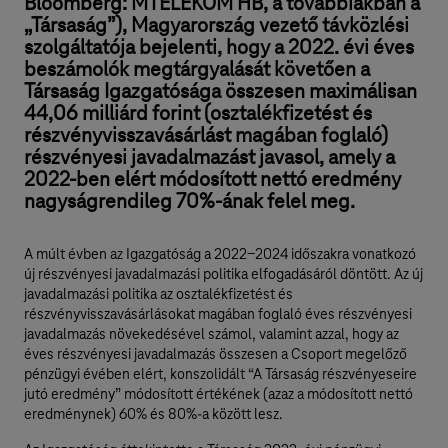
Bloomberg: MTELEKOM HB, a továbbiakban a
„Társaság”), Magyarország vezető távközlési
szolgáltatója bejelenti, hogy a 2022. évi éves
beszámolók megtárgyalását követően a
Társaság Igazgatósága összesen maximálisan
44,06 milliárd forint (osztalékfizetést és
részvényvisszavásárlást magában foglaló)
részvényesi javadalmazást javasol, amely a
2022-ben elért módosított nettó eredmény
nagyságrendileg 70%-ának felel meg.
A múlt évben az Igazgatóság a 2022-2024 időszakra vonatkozó
új részvényesi javadalmazási politika elfogadásáról döntött. Az új
javadalmazási politika az osztalékfizetést és
részvényvisszavásárlásokat magában foglaló éves részvényesi
javadalmazás növekedésével számol, valamint azzal, hogy az
éves részvényesi javadalmazás összesen a Csoport megelőző
pénzügyi évében elért, konszolidált “A Társaság részvényeseire
jutó eredmény” módosított értékének (azaz a módosított nettó
eredménynek) 60% és 80%-a között lesz.