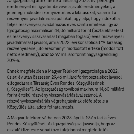
Az Igazgatóság áttekintette a Társaság 2022. évi pénzügyi
eredményeit és figyelembevéve a javuló eredményeket, a
jelenlegi működési környezetet és a kilátásokat, valamint a
részvényesi javadalmazási politikát, úgy látja, hogy indokolt a
teljes részvényesi javadalmazás éves szintű emelése. Így az
Igazgatóság maximálisan 44,06 milliárd forint (osztalékfizetést
és részvényvisszavásárlást magában foglaló) éves részvényesi
javadalmazást javasol, ami a 2022. évi konszolidált “A Társaság
részvényeseire jutó eredmény” módosított értéke (módosított
nettó eredmény), azaz 62,97 milliárd forint nagyságrendileg
70%-a.
Ennek megfelelően a Magyar Telekom Igazgatósága a 2022.
üzleti év után összesen 29,46 milliárd forint osztalékot javasol
elfogadásra a Társaság Éves Rendes Közgyűlésének
(„Közgyűlés”). Az Igazgatóság továbbá maximum 14,60 milliárd
forint értékű részvény visszavásárlásával számol. A
részvényvisszavásárlás végrehajtásának előfeltétele a
Közgyűlés által adott felhatalmazás.
A Magyar Telekom várhatóan 2023. április 19-én tartja Éves
Rendes Közgyűlését. Az Igazgatóság azt javasolja, hogy az
osztalékfizetésre vonatkozó tulajdonosi megfeleltetés