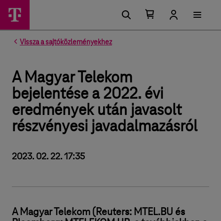
Kosárban található elemek száma 0
Kosár lenyitása
Vissza a sajtóközleményekhez
A Magyar Telekom
bejelentése a 2022. évi
eredmények után javasolt
részvényesi javadalmazásról
2023. 02. 22. 17:35
A Magyar Telekom (Reuters: MTEL.BU és