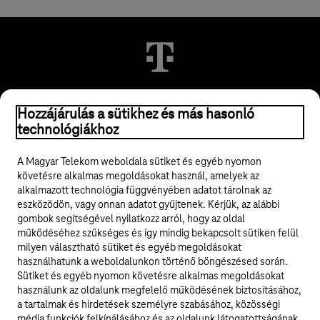
© 2026 Magyar Telekom Nyrt.
Hozzájárulás a sütikhez és más hasonló
technológiákhoz
Jogi tudnivalók
A Magyar Telekom weboldala sütiket és egyéb nyomon
követésre alkalmas megoldásokat használ, amelyek az
ÁSZF
alkalmazott technológia függvényében adatot tárolnak az
eszközödön, vagy onnan adatot gyűjtenek. Kérjük, az alábbi
Adatvédelem
gombok segítségével nyilatkozz arról, hogy az oldal
működéséhez szükséges és így mindig bekapcsolt sütiken felül
milyen választható sütiket és egyéb megoldásokat
Felhívások
használhatunk a weboldalunkon történő böngészésed során.
Sütiket és egyéb nyomon követésre alkalmas megoldásokat
Hírlevél
használunk az oldalunk megfelelő működésének biztosításához,
a tartalmak és hirdetések személyre szabásához, közösségi
Közösségi média
média funkciók felkínálásához és az oldalunk látogatottságának