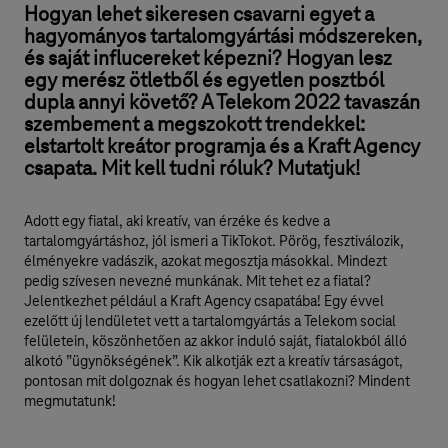
Hogyan lehet sikeresen csavarni egyet a
hagyományos tartalomgyártási módszereken,
és saját influcereket képezni? Hogyan lesz
egy merész ötletből és egyetlen posztból
dupla annyi követő? A Telekom 2022 tavaszán
szembement a megszokott trendekkel:
elstartolt kreátor programja és a Kraft Agency
csapata. Mit kell tudni róluk? Mutatjuk!
Adott egy fiatal, aki kreatív, van érzéke és kedve a
tartalomgyártáshoz, jól ismeri a TikTokot. Pörög, fesztiválozik,
élményekre vadászik, azokat megosztja másokkal. Mindezt
pedig szívesen nevezné munkának. Mit tehet ez a fiatal?
Jelentkezhet például a Kraft Agency csapatába! Egy évvel
ezelőtt új lendületet vett a tartalomgyártás a Telekom social
felületein, köszönhetően az akkor induló saját, fiatalokból álló
alkotó ”ügynökségének”. Kik alkotják ezt a kreatív társaságot,
pontosan mit dolgoznak és hogyan lehet csatlakozni? Mindent
megmutatunk!