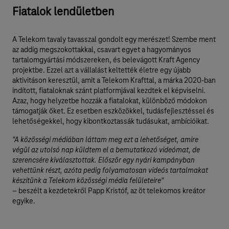
Fiatalok lendületben
A Telekom tavaly tavasszal gondolt egy merészet! Szembe ment
az addig megszokottakkal, csavart egyet a hagyományos
tartalomgyártási módszereken, és belevágott Kraft Agency
projektbe. Ezzel azt a vállalást keltették életre egy újabb
aktivitáson keresztül, amit a Telekom Krafttal, a márka 2020-ban
indított, fiataloknak szánt platformjával kezdtek el képviselni.
Azaz, hogy helyzetbe hozzák a fiatalokat, különböző módokon
támogatják őket. Ez esetben eszközökkel, tudásfejlesztéssel és
lehetőségekkel, hogy kibontkoztassák tudásukat, ambícióikat.
"A közösségi médiában láttam meg ezt a lehetőséget, amire
végül az utolsó nap küldtem el a bemutatkozó videómat, de
szerencsére kiválasztottak. Először egy nyári kampányban
vehettünk részt, azóta pedig folyamatosan videós tartalmakat
készítünk a Telekom közösségi média felületeire"
– beszélt a kezdetekről Papp Kristóf, az öt telekomos kreátor
egyike.