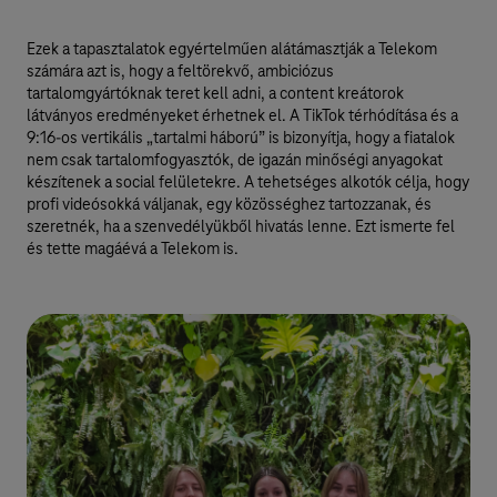
Ezek a tapasztalatok egyértelműen alátámasztják a Telekom
számára azt is, hogy a feltörekvő, ambiciózus
tartalomgyártóknak teret kell adni, a content kreátorok
látványos eredményeket érhetnek el. A TikTok térhódítása és a
9:16-os vertikális „tartalmi háború” is bizonyítja, hogy a fiatalok
nem csak tartalomfogyasztók, de igazán minőségi anyagokat
készítenek a social felületekre. A tehetséges alkotók célja, hogy
profi videósokká váljanak, egy közösséghez tartozzanak, és
szeretnék, ha a szenvedélyükből hivatás lenne. Ezt ismerte fel
és tette magáévá a Telekom is.