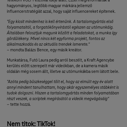
Telekom VOLT Fesztivál ideje alatt. Ezzel megreformálták a
hagyományos, legtöbb magyar márkára jellemző
influencerstratégiát azzal, hogy saját influencereket építenek.
"Egy kicsit mindenhez is kell értenünk. A tartalomgyártás első
folyamataitól, a forgatókönyvírástól egészen az utómunkáig.
Általában felosztjuk magunk között a feladatokat, a munka így
gördülékeny. Mivel nincs két egyforma projekt, fontos az
alkalmazkodás és az aktuális trendek ismerete."
– mondta Balázs Bence, egy másik kreátor.
Munkatársa, Futó Laura pedig arról beszélt, a Kraft Agencybe
kerülés előtt szerepelt már videókban, de a kamera másik
oldalán még sosem állt, illetve az utómunkákba sem látott bele.
"Azóta pedig büszkeséggel tölt el, hogy az elmúlt egy év alatt
annyi mindent tanulhattam, hogy akár egyszemélyes stábként is
tudok dolgozni. Hiszen a tartalomgyártás minden folyamatában
részt veszek, a scriptek megírásától a videók megvágásáig"
– tette hozzá.
Nem titok: TikTok!