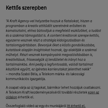
Kettős szerepben
"A Kraft Agency-vel helyzetbe hozzuk a fiatalokat, hiszen a
programban a kreatív attitűdöt szeretnénk erősíteni és
kamatoztatni, ehhez biztosítjuk a megfelelő eszközöket, a tudást
és a szakmai támogatást is. A content kreátorok szerepe kettős,
egyszerre vesznek részt a stratégia kidolgozásában és
tartalomgyártásban. Bevonjuk őket a közös gondolkozásba,
kutatások alapján insightokat hoznak, így alakítják a szakmai
műhelyt. Részt vesznek kampányaink megvalósításában is,
kreativitásuk, frissességük új lendületet és irányt hoz a
tartalmainkba. Ami pedig a legfontosabb, valódi tartalmat
készítünk együtt, ez ígéretes karrierutakat jelenthet nekik"
– mondta Szabó Béla, a Telekom márka- és lakossági
kommunikációs igazgatója.
A csapat várja az új tagokat, bármikor lehet hozzájuk csatlakozni.
A Telekom Kraft kezdeményezéséről további részletek
ezen az
oldalon
érhetők el.
Összefoglaló videó az egy év munkájáról
itt érhető el.