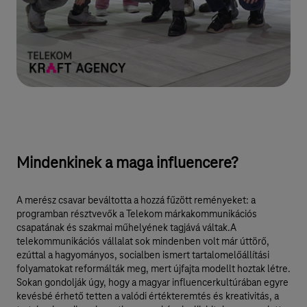
Mindenkinek a maga influencere?
A merész csavar beváltotta a hozzá fűzött reményeket: a
programban résztvevők a Telekom márkakommunikációs
csapatának és szakmai műhelyének tagjává váltak.A
telekommunikációs vállalat sok mindenben volt már úttörő,
ezúttal a hagyományos, socialben ismert tartalomelőállítási
folyamatokat reformálták meg, mert újfajta modellt hoztak létre.
Sokan gondolják úgy, hogy a magyar influencerkultúrában egyre
kevésbé érhető tetten a valódi értékteremtés és kreativitás, a