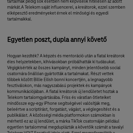
tartalmak pedig sok esetben nem képviselik hitelesen az adott
márkát.A Telekom saját influencerei, a kreátorok, ezzel szemben
elképesztő eredményeket érnek el minőségi és egyedi
tartalmaikkal.
Egyetlen poszt, dupla annyi követő
Hogyan kezdték? A képzés és mentoráció után a fiatal kreátorok
éles helyzetekben, kihívásokban próbálhatták ki tudásukat.
Végigkísérték az összes kampányt, minden jelentősebb social
csatornára önállóan gyártották a tartalmakat. Részt vettek
többek között Billie Eilish bonni koncertjén, a legnagyobb
fesztiválokon, más nagyszabású projektek és kampányok
kommunikációjában. A fiatal kreátorok új lendületet hoztak a
Telekom tartalomgyártásába. Friss és váratlan ötleteiket
mindössze egy-egy iPhone segítségével valósítják meg,
beleértve a scriptírást, forgatást, vágást, a véglegesítést és a
publikálást. A közösségi média platformokon számokban is
mérhető ez az új lendület, a márka TikTok csatornáján például
egyetlen tartalommal megduplázták a követőik számát a tavalyi