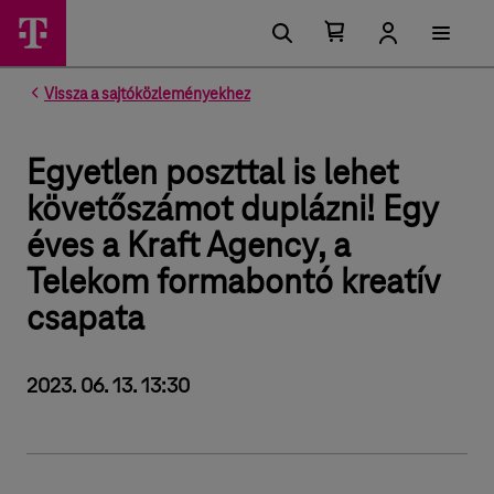
Kosárban található elemek száma 0
Kosár lenyitása
Vissza a sajtóközleményekhez
Egyetlen poszttal is lehet
követőszámot duplázni! Egy
éves a Kraft Agency, a
Telekom formabontó kreatív
csapata
2023. 06. 13. 13:30