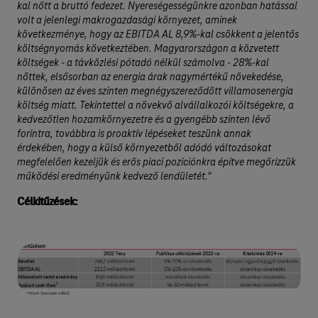
kal nőtt a bruttó fedezet. Nyereségességünkre azonban hatással
volt a jelenlegi makrogazdasági környezet, aminek
következménye, hogy az EBITDA AL 8,9%-kal csökkent a jelentős
költségnyomás következtében. Magyarországon a közvetett
költségek - a távközlési pótadó nélkül számolva - 28%-kal
nőttek, elsősorban az energia árak nagymértékű növekedése,
különösen az éves szinten megnégyszereződött villamosenergia
költség miatt. Tekintettel a növekvő alvállalkozói költségekre, a
kedvezőtlen hozamkörnyezetre és a gyengébb szinten lévő
forintra, továbbra is proaktív lépéseket teszünk annak
érdekében, hogy a külső környezetből adódó változásokat
megfelelően kezeljük és erős piaci pozíciónkra építve megőrizzük
működési eredményünk kedvező lendületét."
Célkitűzések: