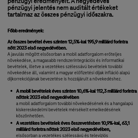
pénzügyi eredményeit. A negyedéves
pénzügyi jelentés nem auditált értékeket
tartalmaz az összes pénzügyi időszakra.
Főbb eredmények:
Az összes bevétel éves szinten 12,5%-kal 195,9 milliárd forintra
nőtt 2023 első negyedévében.
A javulás mögött elsősorban a mobil adatforgalom erőteljes
növekedése, a magasabb rendszerintegrációs és informatikai
bevételek, illetve a vezetékes szélessávú bevételek további
növekedése áll, valamint a magyar előfizetési díjak infláció alapú
díjkorrekciójának bevezetése is hozzájárult a növekedéshez.
A mobil bevételek éves szinten 10,6%-kal 112,3 milliárd forintra
nőttek 2023 első negyedévében
a mobil adatforgalom további növekedésének és a hangalapú
kiskereskedelmi bevételek mérsékelt emelkedésének
köszönhetően.
A vezetékes bevételek éves összevetésben 10,9%-kal, 63,1
milliárd forintra nőttek 2023 első negyedévében,
elsősorban a vezetékes szélessávú és televíziós