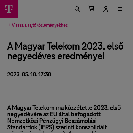
Kosárban található elemek száma 0
Kosár lenyitása
Vissza a sajtóközleményekhez
A Magyar Telekom 2023. első
negyedéves eredményei
2023. 05. 10. 17:30
A Magyar Telekom ma közzétette 2023. első
negyedévére az EU által befogadott
Nemzetközi Pénzügyi Beszámolási
Standardok (IFRS) szerinti konszolidált