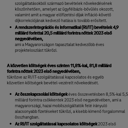
szolgáltatásokból származó bevételek növekedésének
köszönhetően, amelyet az ügyfélbázis-bővülés okozott,
valamint amit a magyar előfizetési díjak infláció-követő
díjkorrekciójának kedvező hatása is tovább erősített.
A rendszerintegrációs és informatikai (RI/IT) bevételek 4,9
milliárd forinttal 20,5 milliárd forintra nőttek 2023 első
negyedévében,
ami a Magyarországon tapasztalat kedvezőbb éves
projekteloszlást tükrözi.
A közvetlen költségek éves szinten 11,8%-kal, 81,8 milliárd
forintra nőttek 2023 első negyedévében,
tükrözve az RI/IT-szolgáltatással kapcsolatos és egyéb
közvetlen költségek bevétel-vezérelt növekedését.
Az összekapcsolási költségek
éves összevetésben 8,5%-kal 5,5
milliárd forintra csökkentek 2023 első negyedévében, ami a
magyarországi, hazai mobilszolgáltatók felé irányuló
alacsonyabb fizetéseket tükrözi, a kisebb kimenő forgalommal
összhangban.
Az RI/IT szolgáltatással kapcsolatos költségek
2023 első