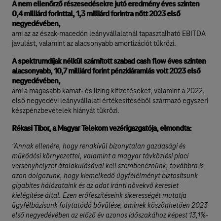
A nem ellenőrző részesedésekre jutó eredmény éves szinten
0,4 milliárd forinttal, 1,3 milliárd forintra nőtt 2023 első
negyedévében,
ami az az észak-macedón leányvállalatnál tapasztalható EBITDA
javulást, valamint az alacsonyabb amortizációt tükrözi.
A spektrumdíjak nélkül számított szabad cash flow éves szinten
alacsonyabb, 10,7 milliárd forint pénzkiáramlás volt 2023 első
negyedévében,
ami a magasabb kamat- és lízing kifizetéseket, valamint a 2022.
első negyedévi leányvállalati értékesítéséből származó egyszeri
készpénzbevételek hiányát tükrözi.
Rékasi Tibor, a Magyar Telekom vezérigazgatója, elmondta:
"Annak ellenére, hogy rendkívül bizonytalan gazdasági és
működési környezettel, valamint a magyar távközlési piaci
versenyhelyzet átalakulásával kell szembenéznünk, továbbra is
azon dolgozunk, hogy kiemelkedő ügyfélélményt biztosítsunk
gigabites hálózataink és az adat iránti növekvő kereslet
kielégítése által. Ezen erőfeszítéseink sikerességét mutatja
ügyfélbázisunk folytatódó bővülése, aminek köszönhetően 2023
első negyedévében az előző év azonos időszakához képest 13,1%-