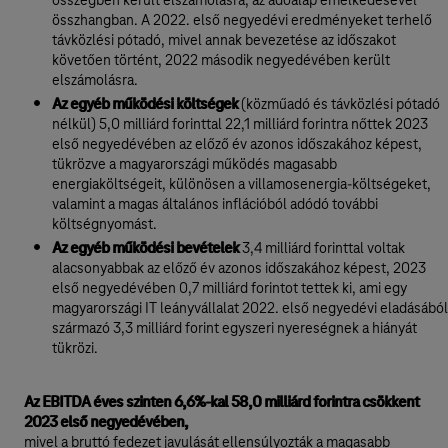
összegben került elszámolásra, az adóalap emelkedésével
összhangban. A 2022. első negyedévi eredményeket terhelő
távközlési pótadó, mivel annak bevezetése az időszakot
követően történt, 2022 második negyedévében került
elszámolásra.
Az egyéb működési költségek
(közműadó és távközlési pótadó
nélkül) 5,0 milliárd forinttal 22,1 milliárd forintra nőttek 2023
első negyedévében az előző év azonos időszakához képest,
tükrözve a magyarországi működés magasabb
energiaköltségeit, különösen a villamosenergia-költségeket,
valamint a magas általános inflációból adódó további
költségnyomást.
Az egyéb működési bevételek
3,4 milliárd forinttal voltak
alacsonyabbak az előző év azonos időszakához képest, 2023
első negyedévében 0,7 milliárd forintot tettek ki, ami egy
magyarországi IT leányvállalat 2022. első negyedévi eladásából
származó 3,3 milliárd forint egyszeri nyereségnek a hiányát
tükrözi.
Az EBITDA éves szinten 6,6%-kal 58,0 milliárd forintra csökkent
2023 első negyedévében,
mivel a bruttó fedezet javulását ellensúlyozták a magasabb