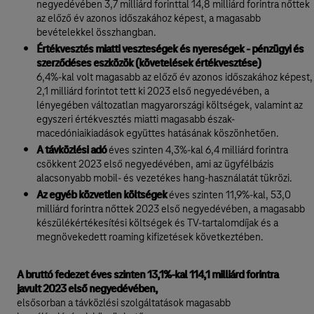
negyedévében 3,7 milliárd forinttal 14,8 milliárd forintra nőttek
az előző év azonos időszakához képest, a magasabb
bevételekkel összhangban.
Értékvesztés miatti veszteségek és nyereségek - pénzügyi és
szerződéses eszközök (követelések értékvesztése)
6,4%-kal volt magasabb az előző év azonos időszakához képest,
2,1 milliárd forintot tett ki 2023 első negyedévében, a
lényegében változatlan magyarországi költségek, valamint az
egyszeri értékvesztés miatti magasabb észak-
macedóniaikiadások együttes hatásának köszönhetően.
A távközlési adó
éves szinten 4,3%-kal 6,4 milliárd forintra
csökkent 2023 első negyedévében, ami az ügyfélbázis
alacsonyabb mobil- és vezetékes hang-használatát tükrözi.
Az egyéb közvetlen költségek
éves szinten 11,9%-kal, 53,0
milliárd forintra nőttek 2023 első negyedévében, a magasabb
készülékértékesítési költségek és TV-tartalomdíjak és a
megnövekedett roaming kifizetések következtében.
A bruttó fedezet éves szinten 13,1%-kal 114,1 milliárd forintra
javult 2023 első negyedévében,
elsősorban a távközlési szolgáltatások magasabb