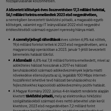
hozzájárulásának köszönhetően.
A közvetett költségek éves összevetésben 17,3 milliárd forinttal,
56,1 milliárd forintra emelkedtek 2023 első negyedévében,
a nemrégiben bevezetett távközlési pótadó, a magasabb egyéb
költségek, valamint egy IT leányvállalat 2022 első negyedévi
értékesítéséből származó egyszeri nyereség hiánya miatt.
A személyi jellegű ráfordítások
éves szinten 6,9%-kal nőttek,
19,6 milliárd forintot tettek ki 2023 első negyedévében, ami a
magyarországi operációban a 2023. január 1-jétől bevezetett
béremelés hatását tükrözi.
A közműadó
6,8%-kal 7,8 milliárd forintra emelkedett, mivel az
adóköteles hálózat hosszának a 2017-es hálózati
beruházásokból származó adókedvezmények lejárta miatti
növekedése ellensúlyozta az új, legalább 100 Mbps internet-
hozzáférést lehetővé tevő hálózati beruházásokhoz és
fejlesztésekhez kapcsolódó adókedvezmény pozitív hatását.
A Magyar Kormány 2022. június 4-én kiadott rendelete alapján
kivetett
távközlési pótadó,
mely az elektronikus hírközlési
szolgáltatásokból származó éves nettó árbevétel után kerül
kivetésre, 2023 első negyedévében 7,2 milliárd forint