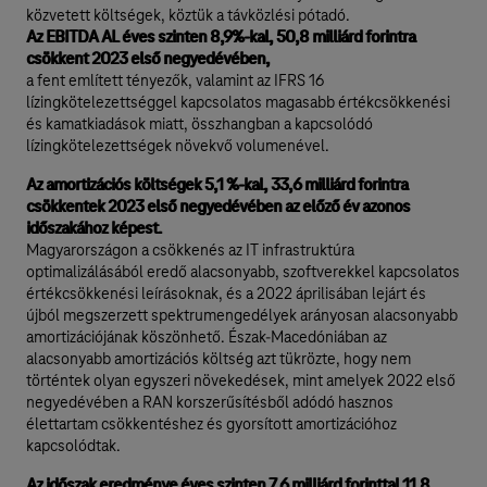
közvetett költségek, köztük a távközlési pótadó.
Az EBITDA AL éves szinten 8,9%-kal, 50,8 milliárd forintra
csökkent 2023 első negyedévében,
a fent említett tényezők, valamint az IFRS 16
lízingkötelezettséggel kapcsolatos magasabb értékcsökkenési
és kamatkiadások miatt, összhangban a kapcsolódó
lízingkötelezettségek növekvő volumenével.
Az amortizációs költségek 5,1 %-kal, 33,6 milliárd forintra
csökkentek 2023 első negyedévében az előző év azonos
időszakához képest.
Magyarországon a csökkenés az IT infrastruktúra
optimalizálásából eredő alacsonyabb, szoftverekkel kapcsolatos
értékcsökkenési leírásoknak, és a 2022 áprilisában lejárt és
újból megszerzett spektrumengedélyek arányosan alacsonyabb
amortizációjának köszönhető. Észak-Macedóniában az
alacsonyabb amortizációs költség azt tükrözte, hogy nem
történtek olyan egyszeri növekedések, mint amelyek 2022 első
negyedévében a RAN korszerűsítésből adódó hasznos
élettartam csökkentéshez és gyorsított amortizációhoz
kapcsolódtak.
Az időszak eredménye éves szinten 7,6 milliárd forinttal 11,8