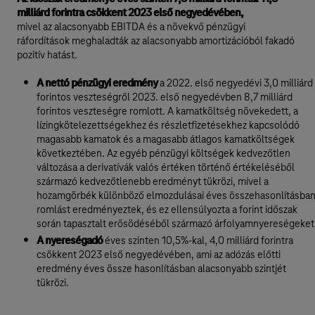
milliárd forintra csökkent 2023 első negyedévében,
mivel az alacsonyabb EBITDA és a növekvő pénzügyi
ráfordítások meghaladták az alacsonyabb amortizációból fakadó
pozitív hatást.
A nettó pénzügyi eredmény
a 2022. első negyedévi 3,0 milliárd
forintos veszteségről 2023. első negyedévben 8,7 milliárd
forintos veszteségre romlott. A kamatköltség növekedett, a
lízingkötelezettségekhez és részletfizetésekhez kapcsolódó
magasabb kamatok és a magasabb átlagos kamatköltségek
következtében. Az egyéb pénzügyi költségek kedvezőtlen
változása a derivatívák valós értéken történő értékeléséből
származó kedvezőtlenebb eredményt tükrözi, mivel a
hozamgörbék különböző elmozdulásai éves összehasonlításba
romlást eredményeztek, és ez ellensúlyozta a forint időszak
során tapasztalt erősödéséből származó árfolyamnyereségeket
A nyereségadó
éves szinten 10,5%-kal, 4,0 milliárd forintra
csökkent 2023 első negyedévében, ami az adózás előtti
eredmény éves össze hasonlításban alacsonyabb szintjét
tükrözi.