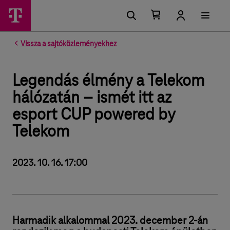
Kosárban található elemek száma 0
Kosár lenyitása
Vissza a sajtóközleményekhez
Legendás élmény a Telekom
hálózatán – ismét itt az
esport CUP powered by
Telekom
2023. 10. 16. 17:00
Harmadik alkalommal 2023. december 2-án