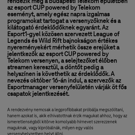
rendezik meg a budapesti Telekom épületben
az esport CUP powered by Telekom
eseményt, amely egész napra izgalmas
programokat tartogat a versenyzőknek és a
kilátogató érdeklődőknek egyaránt. Az
Esport1-gyel közösen szervezett League of
Legends és Wild Rift bajnokságon értékes
nyereményekért mérhetik össze erejüket a
jelentkezők az esport CUP powered by
Telekom versenyen, a selejtezőket élőben
streamen keresztül, a döntőt pedig a
helyszínen is követhetik az érdeklődők. A
nevezés október 16-án indul, a szervezők az
Esportmanager versenyfelületén várják öt fős
csapatok jelentkezését.
A rendezvény nemcsak a legprofibbakat próbálja megszólítani,
hanem azokat is, akik elhivatottnak érzik magukat ahhoz, hogy az
ismeretlenségből kitörve komolyabb hírnevet szerezzenek
maguknak, vagy kipróbálnák, milyen egy valós
versenyhelyzetben helyt állni.