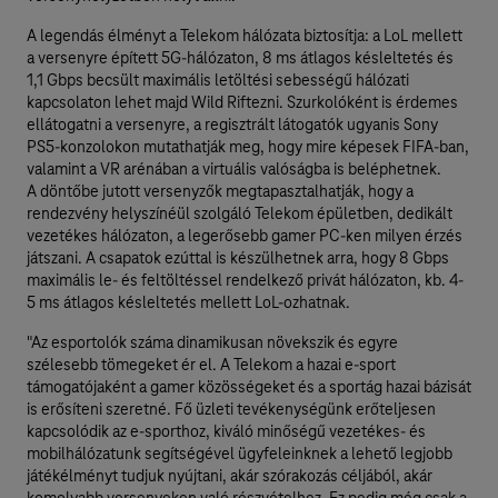
A legendás élményt a Telekom hálózata biztosítja: a LoL mellett
a versenyre épített 5G-hálózaton, 8 ms átlagos késleltetés és
1,1 Gbps becsült maximális letöltési sebességű hálózati
kapcsolaton lehet majd Wild Riftezni. Szurkolóként is érdemes
ellátogatni a versenyre, a regisztrált látogatók ugyanis Sony
PS5-konzolokon mutathatják meg, hogy mire képesek FIFA-ban,
valamint a VR arénában a virtuális valóságba is beléphetnek.
A döntőbe jutott versenyzők megtapasztalhatják, hogy a
rendezvény helyszínéül szolgáló Telekom épületben, dedikált
vezetékes hálózaton, a legerősebb gamer PC-ken milyen érzés
játszani. A csapatok ezúttal is készülhetnek arra, hogy 8 Gbps
maximális le- és feltöltéssel rendelkező privát hálózaton, kb. 4-
5 ms átlagos késleltetés mellett LoL-ozhatnak.
"Az esportolók száma dinamikusan növekszik és egyre
szélesebb tömegeket ér el. A Telekom a hazai e-sport
támogatójaként a gamer közösségeket és a sportág hazai bázisát
is erősíteni szeretné. Fő üzleti tevékenységünk erőteljesen
kapcsolódik az e-sporthoz, kiváló minőségű vezetékes- és
mobilhálózatunk segítségével ügyfeleinknek a lehető legjobb
játékélményt tudjuk nyújtani, akár szórakozás céljából, akár