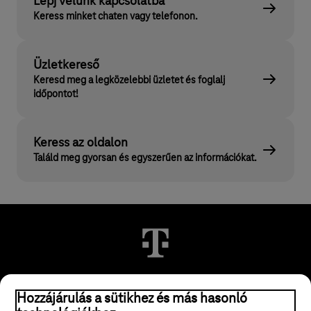
Lépj velünk kapcsolatba
Keress minket chaten vagy telefonon.
Üzletkereső
Keresd meg a legközelebbi üzletet és foglalj
időpontot!
Keress az oldalon
Találd meg gyorsan és egyszerűen az információkat.
© 2026 Magyar Telekom Nyrt.
Hozzájárulás a sütikhez és más hasonló