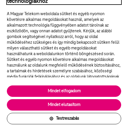
technológiákhoz
Jogi tudnivalók
A Magyar Telekom weboldala sütiket és egyéb nyomon
követésre alkalmas megoldásokat használ, amelyek az
ÁSZF
alkalmazott technológia függvényében adatot tárolnak az
eszközödön, vagy onnan adatot gyűjtenek. Kérjük, az alábbi
Adatvédelem
gombok segítségével nyilatkozz arról, hogy az oldal
működéséhez szükséges és így mindig bekapcsolt sütiken felül
milyen választható sütiket és egyéb megoldásokat
Felhívások
használhatunk a weboldalunkon történő böngészésed során.
Sütiket és egyéb nyomon követésre alkalmas megoldásokat
Hírlevél
használunk az oldalunk megfelelő működésének biztosításához,
a tartalmak és hirdetések személyre szabásához, közösségi
Közösségi média
média funkciók felkínálásához és az oldalunk látogatottságának
elemzéséhez. A működéshez szükséges sütik
elengedhetetlenek a weboldal működéséhez és nem lehet
Cookie beállítások
Mindet elfogadom
kikapcsolni őket a weboldal látogatása során rendszerünkből. A
statisztikai, vagy marketing célú sütik segítségével bizonyos
English
Mindet elutasítom
esetekben az oldalhasználattal kapcsolatos információkat is
megosztjuk hirdetési és elemzési szolgáltatásokat nyújtó
partnereinkkel.
Testreszabás
Részletes sütitájékoztató/Partnerek
Vissza az oldal tetejére