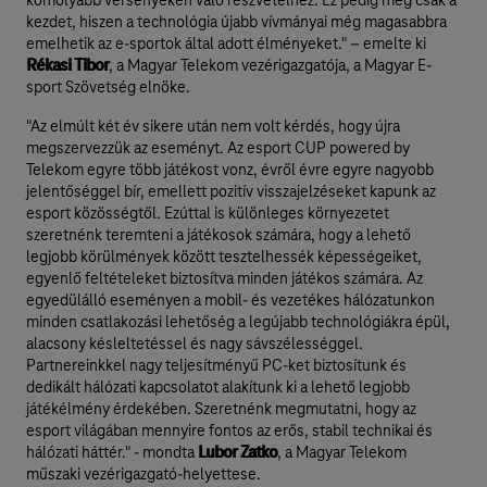
komolyabb versenyeken való részvételhez. Ez pedig még csak a
kezdet, hiszen a technológia újabb vívmányai még magasabbra
emelhetik az e-sportok által adott élményeket." – emelte ki
Rékasi Tibor
, a Magyar Telekom vezérigazgatója, a Magyar E-
sport Szövetség elnöke.
"Az elmúlt két év sikere után nem volt kérdés, hogy újra
megszervezzük az eseményt. Az esport CUP powered by
Telekom egyre több játékost vonz, évről évre egyre nagyobb
jelentőséggel bír, emellett pozitív visszajelzéseket kapunk az
esport közösségtől. Ezúttal is különleges környezetet
szeretnénk teremteni a játékosok számára, hogy a lehető
legjobb körülmények között tesztelhessék képességeiket,
egyenlő feltételeket biztosítva minden játékos számára. Az
egyedülálló eseményen a mobil- és vezetékes hálózatunkon
minden csatlakozási lehetőség a legújabb technológiákra épül,
alacsony késleltetéssel és nagy sávszélességgel.
Partnereinkkel nagy teljesítményű PC-ket biztosítunk és
dedikált hálózati kapcsolatot alakítunk ki a lehető legjobb
játékélmény érdekében. Szeretnénk megmutatni, hogy az
esport világában mennyire fontos az erős, stabil technikai és
hálózati háttér." - mondta
Lubor Zatko
, a Magyar Telekom
műszaki vezérigazgató-helyettese.