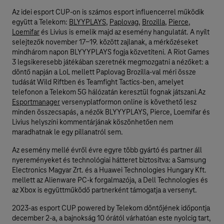
Az idei esport CUP-on is számos esport influencerrel működik
együtt a Telekom:
BLYYPLAYS
,
Paplovag
,
Brozilla
,
Pierce
,
Loemifar
és Livius is emelik majd az esemény hangulatát. A nyílt
selejtezők november 17-19. között zajlanak, a mérkőzéseket
mindhárom napon BLYYYPLAYS fogja közvetíteni. A Riot Games
3 legsikeresebb játékában szeretnék megmozgatni a nézőket: a
döntő napján a LoL mellett Paplovag Brozilla-val méri össze
tudását Wild Riftben és Teamfight Tactics-ben, amelyet
telefonon a Telekom 5G hálózatán keresztül fognak játszani.Az
Esportmanager
versenyplatformon online is követhető lesz
minden összecsapás, a nézők BLYYYPLAYS, Pierce, Loemifar és
Livius helyszíni kommentárjának köszönhetően nem
maradhatnak le egy pillanatról sem.
Az esemény mellé évről évre egyre több gyártó és partner áll
nyereményeket és technológiai hátteret biztosítva: a Samsung
Electronics Magyar Zrt. és a Huawei Technologies Hungary Kft.
mellett az Alienware PC-k forgalmazója, a Dell Technologies és
az Xbox is együttműködő partnerként támogatja a versenyt.
2023-as esport CUP powered by Telekom döntőjének időpontja
december 2-a, a bajnokság 10 órától várhatóan este nyolcig tart,