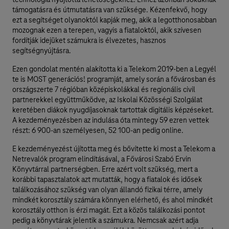
támogatásra és útmutatásra van szüksége. Kézenfekvő, hogy
ezt a segítséget olyanoktól kapják meg, akik a legotthonosabban
mozognak ezen a terepen, vagyis a fiataloktól, akik szívesen
fordítják idejüket számukra is élvezetes, hasznos
segítségnyújtásra.
Ezen gondolat mentén alakította ki a Telekom 2019-ben a Legyél
te is MOST generációs! programját, amely során a fővárosban és
országszerte 7 régióban középiskolákkal és regionális civil
partnerekkel együttműködve, az Iskolai Közösségi Szolgálat
keretében diákok nyugdíjasoknak tartottak digitális képzéseket.
A kezdeményezésben az indulása óta mintegy 59 ezren vettek
részt: 6 900-an személyesen, 52 100-an pedig online.
E kezdeményezést újította meg és bővítette ki most a Telekom a
Netrevalók program elindításával, a Fővárosi Szabó Ervin
Könyvtárral partnerségben. Erre azért volt szükség, mert a
korábbi tapasztalatok azt mutatták, hogy a fiatalok és idősek
találkozásához szükség van olyan állandó fizikai térre, amely
mindkét korosztály számára könnyen elérhető, és ahol mindkét
korosztály otthon is érzi magát. Ezt a közös találkozási pontot
pedig a könyvtárak jelentik a számukra. Nemcsak azért adja