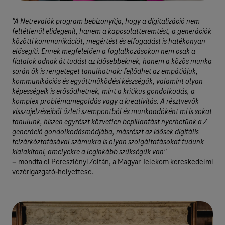
"A Netrevalók program bebizonyítja, hogy a digitalizáció nem
feltétlenül elidegenít, hanem a kapcsolatteremtést, a generációk
közötti kommunikációt, megértést és elfogadást is hatékonyan
elősegíti. Ennek megfelelően a foglalkozásokon nem csak a
fiatalok adnak át tudást az idősebbeknek, hanem a közös munka
során ők is rengeteget tanulhatnak: fejlődhet az empátiájuk,
kommunikációs és együttműködési készségük, valamint olyan
képességeik is erősödhetnek, mint a kritikus gondolkodás, a
komplex problémamegoldás vagy a kreativitás. A résztvevők
visszajelzéseiből üzleti szempontból és munkaadóként mi is sokat
tanulunk, hiszen egyrészt közvetlen bepillantást nyerhetünk a Z
generáció gondolkodásmódjába, másrészt az idősek digitális
felzárkóztatásával számukra is olyan szolgáltatásokat tudunk
kialakítani, amelyekre a leginkább szükségük van"
– mondta el Pereszlényi Zoltán, a Magyar Telekom kereskedelmi
vezérigazgató-helyettese.