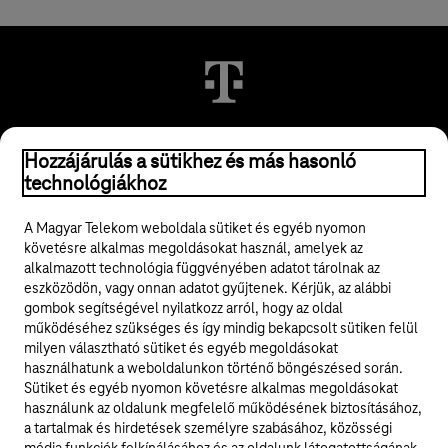
Hozzájárulás a sütikhez és más hasonló
© 2026 Magyar Telekom Nyrt.
technológiákhoz
Jogi tudnivalók
A Magyar Telekom weboldala sütiket és egyéb nyomon
követésre alkalmas megoldásokat használ, amelyek az
ÁSZF
alkalmazott technológia függvényében adatot tárolnak az
eszközödön, vagy onnan adatot gyűjtenek. Kérjük, az alábbi
Adatvédelem
gombok segítségével nyilatkozz arról, hogy az oldal
működéséhez szükséges és így mindig bekapcsolt sütiken felül
milyen választható sütiket és egyéb megoldásokat
Felhívások
használhatunk a weboldalunkon történő böngészésed során.
Sütiket és egyéb nyomon követésre alkalmas megoldásokat
Hírlevél
használunk az oldalunk megfelelő működésének biztosításához,
a tartalmak és hirdetések személyre szabásához, közösségi
Közösségi média