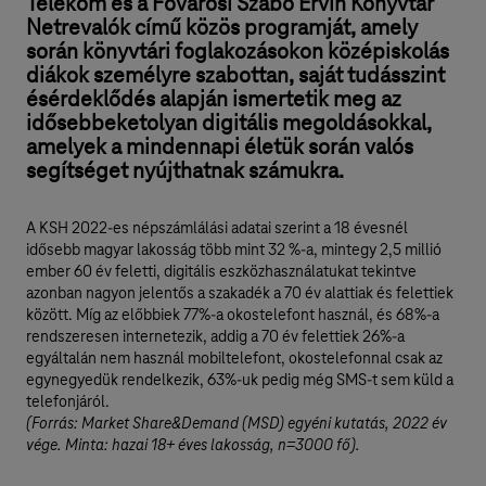
Telekom és a Fővárosi Szabó Ervin Könyvtár
Netrevalók című közös programját, amely
során könyvtári foglakozásokon középiskolás
diákok személyre szabottan, saját tudásszint
ésérdeklődés alapján ismertetik meg az
idősebbeketolyan digitális megoldásokkal,
amelyek a mindennapi életük során valós
segítséget nyújthatnak számukra.
A KSH 2022-es népszámlálási adatai szerint a 18 évesnél
idősebb magyar lakosság több mint 32 %-a, mintegy 2,5 millió
ember 60 év feletti, digitális eszközhasználatukat tekintve
azonban nagyon jelentős a szakadék a 70 év alattiak és felettiek
között. Míg az előbbiek 77%-a okostelefont használ, és 68%-a
rendszeresen internetezik, addig a 70 év felettiek 26%-a
egyáltalán nem használ mobiltelefont, okostelefonnal csak az
egynegyedük rendelkezik, 63%-uk pedig még SMS-t sem küld a
telefonjáról.
(Forrás: Market Share&Demand (MSD) egyéni kutatás, 2022 év
vége. Minta: hazai 18+ éves lakosság, n=3000 fő).