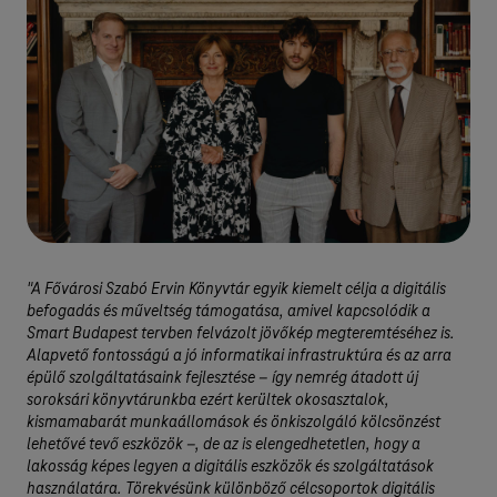
"A Fővárosi Szabó Ervin Könyvtár egyik kiemelt célja a digitális
befogadás és műveltség támogatása, amivel kapcsolódik a
Smart Budapest tervben felvázolt jövőkép megteremtéséhez is.
Alapvető fontosságú a jó informatikai infrastruktúra és az arra
épülő szolgáltatásaink fejlesztése – így nemrég átadott új
soroksári könyvtárunkba ezért kerültek okosasztalok,
kismamabarát munkaállomások és önkiszolgáló kölcsönzést
lehetővé tevő eszközök –, de az is elengedhetetlen, hogy a
lakosság képes legyen a digitális eszközök és szolgáltatások
használatára. Törekvésünk különböző célcsoportok digitális