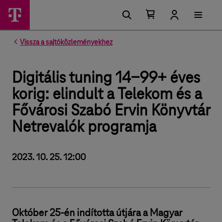
Kosárban található elemek száma 0
Kosár lenyitása
Vissza a sajtóközleményekhez
Digitális tuning 14-99+ éves
korig: elindult a Telekom és a
Fővárosi Szabó Ervin Könyvtár
Netrevalók programja
2023. 10. 25. 12:00
Október 25-én indította útjára a Magyar