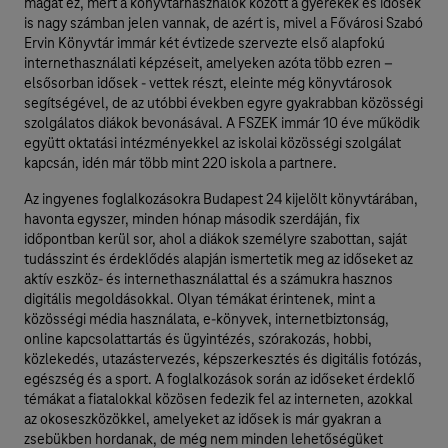
magát ez, mert a könyvtárhasználók között a gyerekek és idősek
is nagy számban jelen vannak, de azért is, mivel a Fővárosi Szabó
Ervin Könyvtár immár két évtizede szervezte első alapfokú
internethasználati képzéseit, amelyeken azóta több ezren –
elsősorban idősek - vettek részt, eleinte még könyvtárosok
segítségével, de az utóbbi években egyre gyakrabban közösségi
szolgálatos diákok bevonásával. A FSZEK immár 10 éve működik
együtt oktatási intézményekkel az iskolai közösségi szolgálat
kapcsán, idén már több mint 220 iskola a partnere.
Az ingyenes foglalkozásokra Budapest 24 kijelölt könyvtárában,
havonta egyszer, minden hónap második szerdáján, fix
időpontban kerül sor, ahol a diákok személyre szabottan, saját
tudásszint és érdeklődés alapján ismertetik meg az időseket az
aktív eszköz- és internethasználattal és a számukra hasznos
digitális megoldásokkal. Olyan témákat érintenek, mint a
közösségi média használata, e-könyvek, internetbiztonság,
online kapcsolattartás és ügyintézés, szórakozás, hobbi,
közlekedés, utazástervezés, képszerkesztés és digitális fotózás,
egészség és a sport. A foglalkozások során az időseket érdeklő
témákat a fiatalokkal közösen fedezik fel az interneten, azokkal
az okoseszközökkel, amelyeket az idősek is már gyakran a
zsebükben hordanak, de még nem minden lehetőségüket