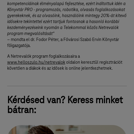
kompetenciáinak élményalapú fejlesztése, ezért indítottuk idén a
Könyvtár PRO - programozás, robotika, olvasás foglalkozásokat
gyerekeknek, és az olvasóink, használóink mintegy 20%-át kitevő
idősekre tekintettel ezért tartjuk fontosnak a hasonló korábbi
kezdeményezéseink nyomán a Telekommal közös Netrevalók
program megvalósítását"
– mondta el dr. Fodor Péter, a Fővárosi Szabó Ervin Könyvtár
főigazgatója.
A Netrevalók program foglalkozásaira a
www.helloszulo.hu/netrevalok
oldalon keresztül regisztrációt
követően a diákok és az idősek is online jelentkezhetnek.
Kérdésed van? Keress minket
bátran: