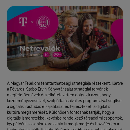
A Magyar Telekom fenntarthatósági stratégiája részeként, illetve
a Fővárosi Szabó Ervin Könyvtár saját stratégiai tervének
megfelelően évek óta elkötelezetten dolgozik azon, hogy
kezdeményezéseivel, szolgáltatásaival és programjaival segítse
a digitális írástudás elsajátítását és fejlesztését, a digitális
kultúra megismerését. Különösen fontosnak tartják, hogy a
digitális ismeretekkel kevésbé rendelkező társadalmi csoportok,
így például a szenior korosztály is megismerje és hozzáférjen a
technológia nyújtotta lehetőségekhez. Ehhez azonban sokuknak