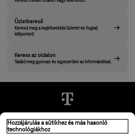
Keress minket chaten vagy telefonon.
Üzletkereső
Keresd meg a legközelebbi üzletet és foglalj
időpontot!
Keress az oldalon
Találd meg gyorsan és egyszerűen az információkat.
© 2026 Magyar Telekom Nyrt.
Hozzájárulás a sütikhez és más hasonló
technológiákhoz