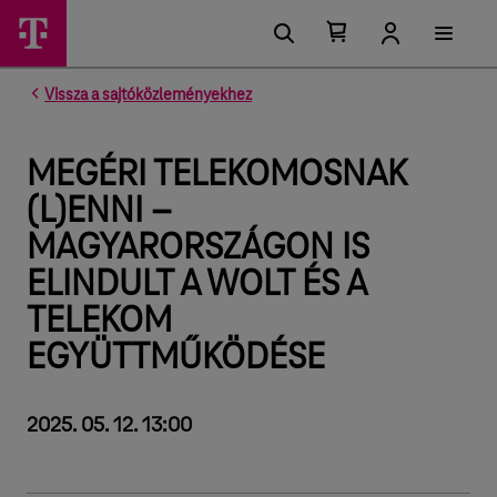
Kosárban található elemek száma 0
Kosár lenyitása
Vissza a sajtóközleményekhez
MEGÉRI TELEKOMOSNAK
(L)ENNI –
MAGYARORSZÁGON IS
ELINDULT A WOLT ÉS A
TELEKOM
EGYÜTTMŰKÖDÉSE
2025. 05. 12. 13:00