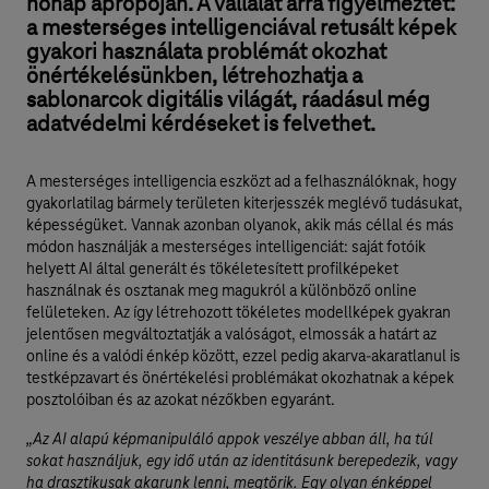
nőnap apropóján. A vállalat arra figyelmeztet:
a mesterséges intelligenciával retusált képek
gyakori használata problémát okozhat
önértékelésünkben, létrehozhatja a
sablonarcok digitális világát, ráadásul még
adatvédelmi kérdéseket is felvethet.
A mesterséges intelligencia eszközt ad a felhasználóknak, hogy
gyakorlatilag bármely területen kiterjesszék meglévő tudásukat,
képességüket. Vannak azonban olyanok, akik más céllal és más
módon használják a mesterséges intelligenciát: saját fotóik
helyett AI által generált és tökéletesített profilképeket
használnak és osztanak meg magukról a különböző online
felületeken. Az így létrehozott tökéletes modellképek gyakran
jelentősen megváltoztatják a valóságot, elmossák a határt az
online és a valódi énkép között, ezzel pedig akarva-akaratlanul is
testképzavart és önértékelési problémákat okozhatnak a képek
posztolóiban és az azokat nézőkben egyaránt.
„Az AI alapú képmanipuláló appok veszélye abban áll, ha túl
sokat használjuk, egy idő után az identitásunk berepedezik, vagy
ha drasztikusak akarunk lenni, megtörik. Egy olyan énképpel