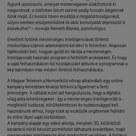
fogunk azonosulni, amelyet mesterségesen alakítottunk ki
magunknak, a tükörben látott valónk pedig furcsán idegennek
tűnik majd. Ez hosszú távon erodálja a magabiztosságunkat,
súlyos esetben elszigetelődünk és akár komolyabb depresszió is
kialakulhat” – mondja Németh Bianka, pszichológus.
Emellett fotóink mesterséges intelligenciával történő
módosítása számos adatvédelmi kérdést is felvethet. Alaposan
tájékozódni kell, hogyan gyűjti és tárolja a mesterséges
intelligenciát használó program a feltöltött arcképeket. És hogy
a saját felhasználáson túl hozzájárulást adtunk-e a programnak a
kép bármilyen más módon történő felhasználására.
A Magyar Telekom a Nemzetközi nőnap alkalmából egy online
kampány keretében kívánja felhívni a figyelmet a fenti
jelenségre. A vállalat ezzel azt hangsúlyozza, hogy a digitális
világ adta lehetőségeket - így a mesterséges intelligenciát is -
megfelelő tudással, körültekintéssel és tudatossággal kell
használnunk ahhoz, hogy ezek az eszközök segítsenek fejlődni
és előre lépni saját életünkben.
A kampány alapját egy videó alkotja, melyben 30, különböző
karakterű nőről készült portréfotót láthatunk eredetiben, majd
mesterséges intelligencia által módosított verzióban. A fotókon