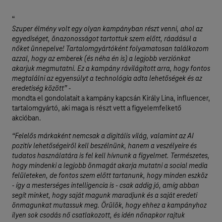
“
Szuper élmény volt egy olyan kampányban részt venni, ahol az
egyediséget, önazonosságot tartottuk szem előtt, ráadásul a
nőket ünnepelve! Tartalomgyártóként folyamatosan találkozom
azzal, hogy az emberek (és néha én is) a legjobb verziónkat
akarjuk megmutatni. Ez a kampány rávilágított arra, hogy fontos
megtalálni az egyensúlyt a technológia adta lehetőségek és az
eredetiség között” -
mondta el gondolatait a kampány kapcsán Király Lina, influencer,
tartalomgyártó, aki maga is részt vett a figyelemfelkető
akcióban.
“Felelős márkaként nemcsak a digitális világ, valamint az AI
pozitív lehetőségeiről kell beszélnünk, hanem a veszélyeire és
tudatos használatára is fel kell hívnunk a figyelmet. Természetes,
hogy mindenki a legjobb önmagát akarja mutatni a social media
felületeken, de fontos szem előtt tartanunk, hogy minden eszköz
- így a mesterséges intelligencia is - csak addig jó, amíg abban
segít minket, hogy saját magunk maradjunk és a saját eredeti
önmagunkat mutassuk meg. Örülök, hogy ehhez a kampányhoz
ilyen sok csodás nő csatlakozott, és idén nőnapkor rajtuk