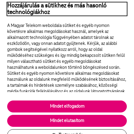
Hozzájárulás a sütikhez és más hasonló
© 2026 Magyar Telekom Nyrt.
technológiákhoz
Jogi tudnivalók
A Magyar Telekom weboldala sütiket és egyéb nyomon
követésre alkalmas megoldásokat használ, amelyek az
ÁSZF
alkalmazott technológia függvényében adatot tárolnak az
eszközödön, vagy onnan adatot gyűjtenek. Kérjük, az alábbi
Adatvédelem
gombok segítségével nyilatkozz arról, hogy az oldal
működéséhez szükséges és így mindig bekapcsolt sütiken felül
milyen választható sütiket és egyéb megoldásokat
Felhívások
használhatunk a weboldalunkon történő böngészésed során.
Sütiket és egyéb nyomon követésre alkalmas megoldásokat
Hírlevél
használunk az oldalunk megfelelő működésének biztosításához,
a tartalmak és hirdetések személyre szabásához, közösségi
Közösségi média
média funkciók felkínálásához és az oldalunk látogatottságának
elemzéséhez. A működéshez szükséges sütik
elengedhetetlenek a weboldal működéséhez és nem lehet
Cookie beállítások
Mindet elfogadom
kikapcsolni őket a weboldal látogatása során rendszerünkből. A
statisztikai, vagy marketing célú sütik segítségével bizonyos
English
Mindet elutasítom
esetekben az oldalhasználattal kapcsolatos információkat is
megosztjuk hirdetési és elemzési szolgáltatásokat nyújtó
partnereinkkel.