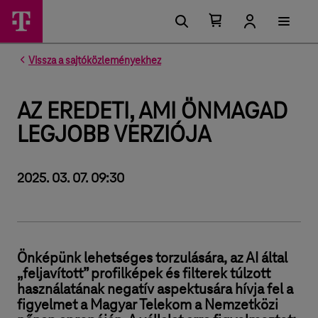
Kosárban található elemek száma 0
Kosár lenyitása
Vissza a sajtóközleményekhez
AZ EREDETI, AMI ÖNMAGAD
LEGJOBB VERZIÓJA
2025. 03. 07. 09:30
Önképünk lehetséges torzulására, az AI által
„feljavított” profilképek és filterek túlzott
használatának negatív aspektusára hívja fel a
figyelmet a Magyar Telekom a Nemzetközi