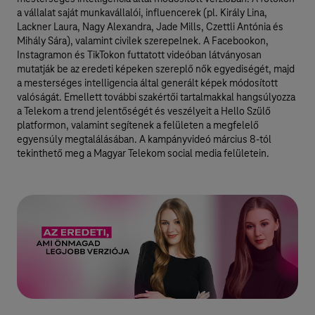
a vállalat saját munkavállalói, influencerek (pl. Király Lina,
Lackner Laura, Nagy Alexandra, Jade Mills, Czettli Antónia és
Mihály Sára), valamint civilek szerepelnek. A Facebookon,
Instagramon és TikTokon futtatott videóban látványosan
mutatják be az eredeti képeken szereplő nők egyediségét, majd
a mesterséges intelligencia által generált képek módosított
valóságát. Emellett további szakértői tartalmakkal hangsúlyozza
a Telekom a trend jelentőségét és veszélyeit a Hello Szülő
platformon, valamint segítenek a felületen a megfelelő
egyensúly megtalálásában. A kampányvideó március 8-tól
tekinthető meg a Magyar Telekom social media felületein.