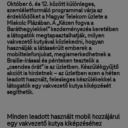
Október 6. és 12. között különleges,
szemléletformáló programmal várja az
érdeklődőket a Magyar Telekom üzlete a
Miskolc Plázában. A „Kézen fogva a
Baráthegyiekkel” kezdeményezés keretében
a látogatók megtapasztalhatják, milyen
vakvezető kutyával közlekedni, hogyan
használják a látássérült emberek a
mobiltelefonjukat, megismerkedhetnek a
Braille-írással és pénteken tesztelik a
„csendes órát” is az üzletben. Készülékgyűjtő
akciót is hirdetnek – az üzletben ezen a héten
leadott használt, felesleges készülékekkel a
látogatók egy vakvezető kutya kiképzését
segíthetik.
Minden leadott használt mobil hozzájárul
egy vakvezető kutya kiképzéséhez