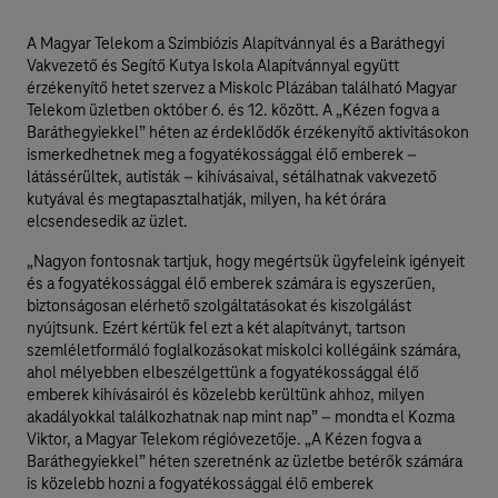
A Magyar Telekom a Szimbiózis Alapítvánnyal és a Baráthegyi
Vakvezető és Segítő Kutya Iskola Alapítvánnyal együtt
érzékenyítő hetet szervez a Miskolc Plázában található Magyar
Telekom üzletben október 6. és 12. között. A „Kézen fogva a
Baráthegyiekkel” héten az érdeklődők érzékenyítő aktivitásokon
ismerkedhetnek meg a fogyatékossággal élő emberek –
látássérültek, autisták – kihívásaival, sétálhatnak vakvezető
kutyával és megtapasztalhatják, milyen, ha két órára
elcsendesedik az üzlet.
„Nagyon fontosnak tartjuk, hogy megértsük ügyfeleink igényeit
és a fogyatékossággal élő emberek számára is egyszerűen,
biztonságosan elérhető szolgáltatásokat és kiszolgálást
nyújtsunk. Ezért kértük fel ezt a két alapítványt, tartson
szemléletformáló foglalkozásokat miskolci kollégáink számára,
ahol mélyebben elbeszélgettünk a fogyatékossággal élő
emberek kihívásairól és közelebb kerültünk ahhoz, milyen
akadályokkal találkozhatnak nap mint nap” – mondta el Kozma
Viktor, a Magyar Telekom régióvezetője. „A Kézen fogva a
Baráthegyiekkel” héten szeretnénk az üzletbe betérők számára
is közelebb hozni a fogyatékossággal élő emberek