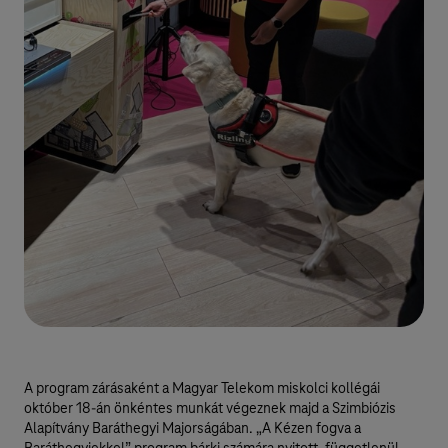
A program zárásaként a Magyar Telekom miskolci kollégái
október 18-án önkéntes munkát végeznek majd a Szimbiózis
Alapítvány Baráthegyi Majorságában. „A Kézen fogva a