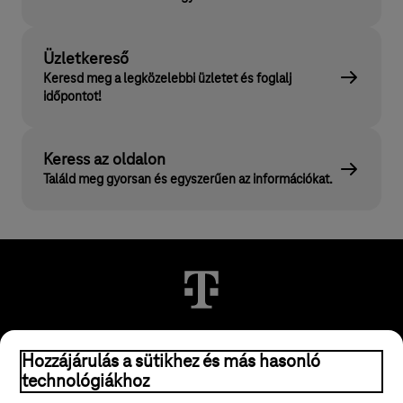
Üzletkereső
Keresd meg a legközelebbi üzletet és foglalj
időpontot!
Keress az oldalon
Találd meg gyorsan és egyszerűen az információkat.
Hozzájárulás a sütikhez és más hasonló
© 2026 Magyar Telekom Nyrt.
technológiákhoz
Jogi tudnivalók