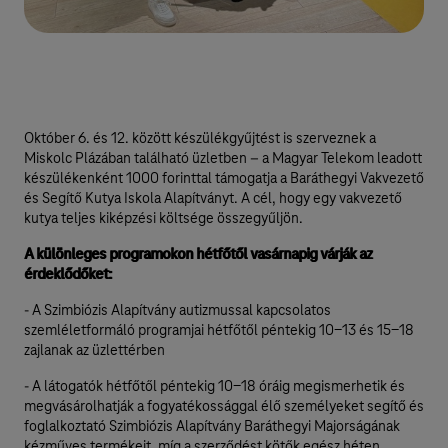
Október 6. és 12. között készülékgyűjtést is szerveznek a
Miskolc Plázában található üzletben – a Magyar Telekom leadott
készülékenként 1000 forinttal támogatja a Baráthegyi Vakvezető
és Segítő Kutya Iskola Alapítványt. A cél, hogy egy vakvezető
kutya teljes kiképzési költsége összegyűljön.
A különleges programokon hétfőtől vasárnapig várják az
érdeklődőket:
- A Szimbiózis Alapítvány autizmussal kapcsolatos
szemléletformáló programjai hétfőtől péntekig 10-13 és 15-18
zajlanak az üzlettérben
- A látogatók hétfőtől péntekig 10-18 óráig megismerhetik és
megvásárolhatják a fogyatékossággal élő személyeket segítő és
foglalkoztató Szimbiózis Alapítvány Baráthegyi Majorságának
kézműves termékeit, míg a szerződést kötők egész héten