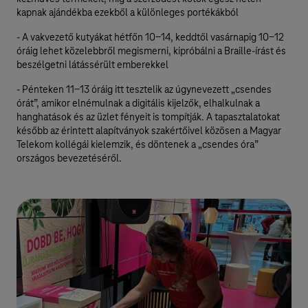
kapnak ajándékba ezekből a különleges portékákból
- A vakvezető kutyákat hétfőn 10-14, keddtől vasárnapig 10-12
óráig lehet közelebbről megismerni, kipróbálni a Braille-írást és
beszélgetni látássérült emberekkel
- Pénteken 11-13 óráig itt tesztelik az úgynevezett „csendes
órát”, amikor elnémulnak a digitális kijelzők, elhalkulnak a
hanghatások és az üzlet fényeit is tompítják. A tapasztalatokat
később az érintett alapítványok szakértőivel közösen a Magyar
Telekom kollégái kielemzik, és döntenek a „csendes óra”
országos bevezetéséről.