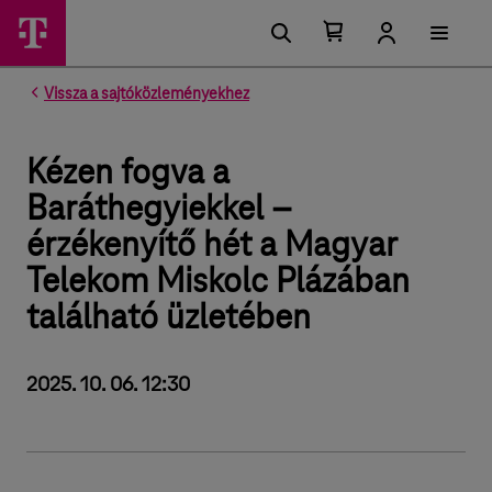
Kosárban található elemek száma 0
Kosár lenyitása
Vissza a sajtóközleményekhez
Kézen fogva a
Baráthegyiekkel –
érzékenyítő hét a Magyar
Telekom Miskolc Plázában
található üzletében
2025. 10. 06. 12:30