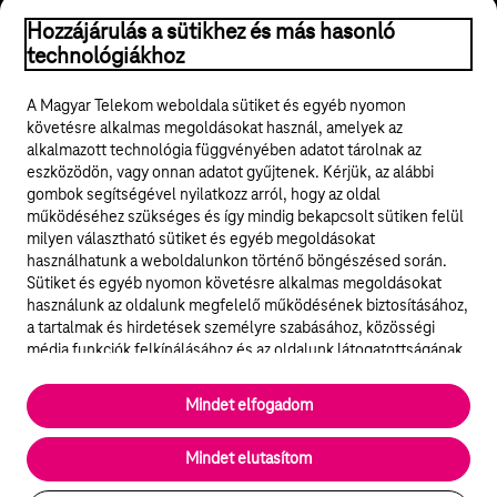
Hozzájárulás a sütikhez és más hasonló
© 2026 Magyar Telekom Nyrt.
technológiákhoz
Jogi tudnivalók
A Magyar Telekom weboldala sütiket és egyéb nyomon
követésre alkalmas megoldásokat használ, amelyek az
ÁSZF
alkalmazott technológia függvényében adatot tárolnak az
eszközödön, vagy onnan adatot gyűjtenek. Kérjük, az alábbi
Adatvédelem
gombok segítségével nyilatkozz arról, hogy az oldal
működéséhez szükséges és így mindig bekapcsolt sütiken felül
milyen választható sütiket és egyéb megoldásokat
Felhívások
használhatunk a weboldalunkon történő böngészésed során.
Sütiket és egyéb nyomon követésre alkalmas megoldásokat
Hírlevél
használunk az oldalunk megfelelő működésének biztosításához,
a tartalmak és hirdetések személyre szabásához, közösségi
Közösségi média
média funkciók felkínálásához és az oldalunk látogatottságának
elemzéséhez. A működéshez szükséges sütik
elengedhetetlenek a weboldal működéséhez és nem lehet
Cookie beállítások
Mindet elfogadom
kikapcsolni őket a weboldal látogatása során rendszerünkből. A
statisztikai, vagy marketing célú sütik segítségével bizonyos
English
Mindet elutasítom
esetekben az oldalhasználattal kapcsolatos információkat is
megosztjuk hirdetési és elemzési szolgáltatásokat nyújtó