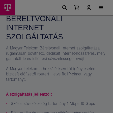
Ugrási
Béreltvonali
Főmenü
lehetőségek
Kosárban
Kosár
internet
található
lenyitása
BÉRELTVONALI
elemek
szolgáltatás
száma
0
INTERNET
–
Magyar
SZOLGÁLTATÁS
Telekom
A Magyar Telekom Béreltvonali Internet szolgáltatása
csoport
rugalmasan bővíthető, dedikált internet-hozzáférés, mely
garantált le és feltöltési sávszélességet nyújt.
A Magyar Telekom a hozzáférésen túl igény esetén
biztosít előfizetői routert illetve fix IP-címet, vagy
tartományt.
A szolgáltatás jellemzői:
Széles sávszélesség tartomány 1 Mbps-10 Gbps
Réz, optika és mikros hozzáférés, igény esetén