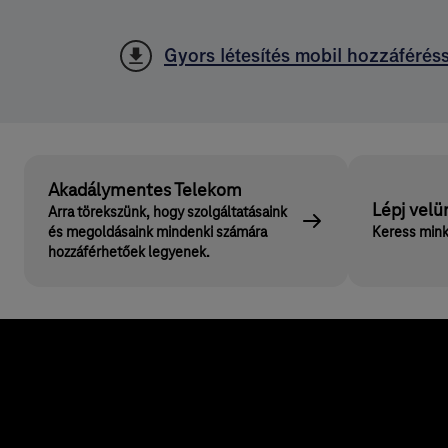
Gyors létesítés mobil hozzáféréss
Akadálymentes Telekom
Lépj velü
Arra törekszünk, hogy szolgáltatásaink
és megoldásaink mindenki számára
Keress mink
hozzáférhetőek legyenek.