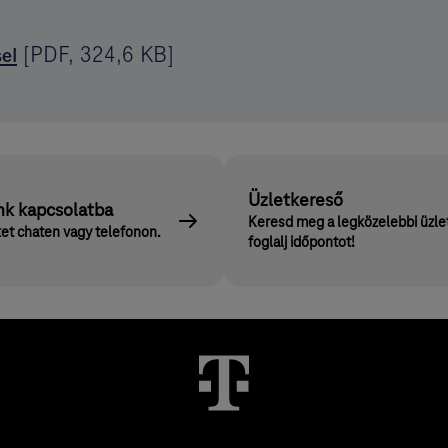
[
PDF
,
324,6 KB
]
el
Üzletkereső
nk kapcsolatba
Keresd meg a legközelebbi üzle
et chaten vagy telefonon.
foglalj időpontot!