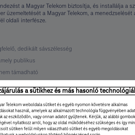
dezést a Magyar Telekom biztosítja, és installálja a s
er üzemeltetését a Magyar Telekom, a menedzselését a 
l oldali interfésze.
elelő, dedikált sávszélesség
amely publikus
s nem támadható
el
ájárulás a sütikhez és más hasonló technológiá
ar Telekom weboldala sütiket és egyéb nyomon követésre alkalmas
ény esetén redundáns kialakítással
ásokat használ, amelyek az alkalmazott technológia függvényében ada
ak az eszközödön, vagy onnan adatot gyűjtenek. Kérjük, az alábbi gombo
etőQoS lehetőségek.
égével nyilatkozz arról, hogy az oldal működéséhez szükséges és így min
solt sütiken felül milyen választható sütiket és egyéb megoldásokat