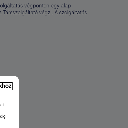
zolgáltatás végponton egy alap
Társszolgáltató végzi. A szolgáltatás
khoz
tot
k
dig