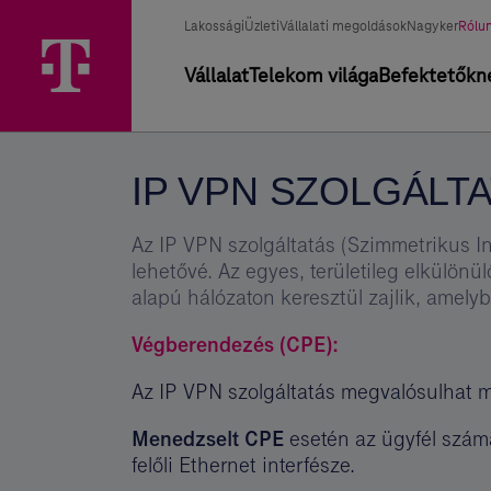
Ugrási
IP
Főmenü
Üzletág
Kivál
lehetőségek
Lakossági
Üzleti
Vállalati megoldások
Nagyker
Rólu
VPN
üzle
választó
Elsődleges
Vállalat
Telekom világa
Befektetőkn
szolgáltatás
navigáció
–
Magyar
IP VPN SZOLGÁLT
Telekom
csoport
Az IP VPN szolgáltatás (Szimmetrikus In
lehetővé. Az egyes, területileg elkülön
alapú hálózaton keresztül zajlik, amel
Végberendezés (CPE):
Az IP VPN szolgáltatás megvalósulhat m
Menedzselt CPE
esetén az ügyfél számá
felőli Ethernet interfésze.