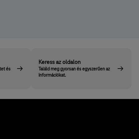
Keress az oldalon
tet és
Találd meg gyorsan és egyszerűen az
információkat.