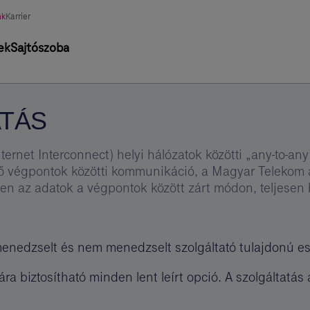
asztott
nk
Karrier
tág
ek
Sajtószoba
ATÁS
ternet Interconnect) helyi hálózatok közötti „any-to-a
ülő végpontok közötti kommunikáció, a Magyar Telekom ál
yben az adatok a végpontok között zárt módon, teljese
enedzselt és nem menedzselt szolgáltató tulajdonú es
ra biztosítható minden lent leírt opció. A szolgáltat