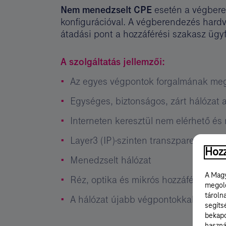
Nem menedzselt CPE
esetén a végberen
konfigurációval. A végberendezés hardv
átadási pont a hozzáférési szakasz ügyfé
A szolgáltatás jellemzői:
Az egyes végpontok forgalmának megf
Egységes, biztonságos, zárt hálózat 
Interneten keresztül nem elérhető é
Layer3 (IP)-szinten transzparens átvit
Hozz
Menedzselt hálózat
A Magy
Réz, optika és mikrós hozzáférés, ig
megold
tároln
A hálózat újabb végpontokkal bővíth
segíts
bekapc