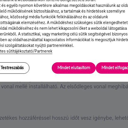
lhatunk a weboldalunkon történő böngészésed során.
t és egyéb nyomon követésre alkalmas megoldásokat használunk az old
elő működésének biztosításához, a tartalmak és hirdetések személyre
ához, közösségi média funkciók felkínálásához és az oldalunk
tottságának elemzéséhez. A működéshez szükséges sütik elengedhetet
etőség nyílik különböző típusú forgalmak továbbításá
ldal működéséhez és nem lehet kikapcsolni őket a weboldal látogatása
l. A QoS opció lényege, hogy a végpontokon biztosítot
erünkből. A statisztikai, vagy marketing célú sütik segítségével bizonyos
ben az oldalhasználattal kapcsolatos információkat is megosztjuk hirdet
ok között. A szolgáltatás igénybevételével biztosítható
si szolgáltatásokat nyújtó partnereinkkel.
tes sütitájékoztató/Partnerek
Testreszabás
Mindet elutasítom
Mindet elfog
öttetés a nagyobb rendelkezésre állás elérése céljáb
éréssel, pl: optika, mikro, réz, ADSL és 4G mobil elérés
 vonal mellé installálható. Az elsődleges vonal meghi
zetékes hozzáféréssel hosszú időt vesz igénybe, lehet