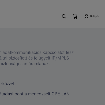
Keresés
Kosárban
Kosár
Belépés
található
lenyitása
elemek
száma
0
ny” adatkommunikációs kapcsolatot tesz
tal biztosított és felügyelt IP/MPLS
n biztonságosan áramlanak.
zközzel.
ás átadási pont a menedzselt CPE LAN