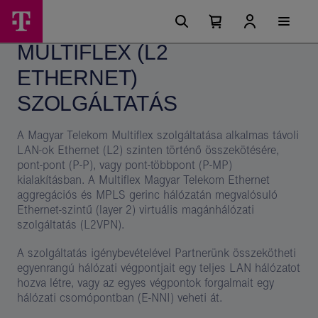
Ugrási
Multiflex
Főmenü
lehetőségek
Kosárban
Kosár
(L2
található
lenyitása
MULTIFLEX (L2
elemek
Ethernet)
száma
0
ETHERNET)
szolgáltatás
–
SZOLGÁLTATÁS
Magyar
A Magyar Telekom Multiflex szolgáltatása alkalmas távoli
Telekom
LAN-ok Ethernet (L2) szinten történő összekötésére,
pont-pont (P-P), vagy pont-többpont (P-MP)
csoport
kialakításban. A Multiflex Magyar Telekom Ethernet
aggregációs és MPLS gerinc hálózatán megvalósuló
Ethernet-szintű (layer 2) virtuális magánhálózati
szolgáltatás (L2VPN).
A szolgáltatás igénybevételével Partnerünk összekötheti
egyenrangú hálózati végpontjait egy teljes LAN hálózatot
hozva létre, vagy az egyes végpontok forgalmait egy
hálózati csomópontban (E-NNI) veheti át.