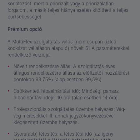
korlátozást, mert a priorizált vagy a priorizálatlan
forgalom, a másik teljes hiánya esetén kitöltheti a teljes
portsebességet.
Prémium opció
A MultiFlex szolgáltatás valós (nem csupán üzleti
kockázat vállaláson alapuló) növelt SLA paraméterekkel
rendelkező verziója.
Növelt rendelkezésre állás: A szolgáltatás éves
átlagos rendelkezésre állása az előfizetői hozzáférési
pontokon 99,75% (alap esetben 99,5%).
Csökkentett hibaelhárítási idő: Minőségi panasz
hibaelhárítási ideje: 10 óra (alap esetben 14 óra).
Professzionális szolgáltatás üzembe helyezés: Vég-
vég mérésekkel ill. annak jegyzőkönyvezésével
kiegészített üzembe helyezés.
Gyors(abb) létesítés: a létesítési idő (az igény