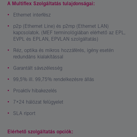
A Multiflex Szolgáltatás tulajdonságai:
Ethernet interfész
p2p (Ethernet Line) és p2mp (Ethernet LAN)
kapcsolatok. (MEF terminológiában elérhető az EPL,
EVPL és EPLAN, EPVLAN szolgáltatás)
Réz, optika és mikros hozzáférés, igény esetén
redundáns kialakítással
Garantált sávszélesség
99,5% ill. 99,75% rendelkezésre állás
Proaktív hibakezelés
7×24 hálózat felügyelet
SLA riport
Elérhető szolgáltatás opciók: