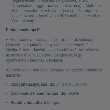
megjelenésétől a létesítés befejezéséig eltelt,
szolgáltatótól függő munkanapok száma) a MultiFlex
Prémium esetén nem haladhatja meg a 15 napot az
összes azonos típusú vonal 80%-ánál, (alap esetben
30 munkanap).
Redundancia opció
A Redundancia opció a magasabb megbízhatóságot
biztosító szolgáltatás igénybevételének lehetőségét
kínálja. A redundanciát biztosító előfizetői hozzáférésben
az access útvonalak eltérő közegen és/vagy
nyomvonalon kerülnek kiépítésre.
Az opció emelt minőségi szintjére vonatkozó értékek az
alábbiak:
Szolgáltatásnyújtási idő:
24 óra × 365 nap
Csökkentett hibaelhárítási idő:
99,9%
Proaktív hibaelhárítás
: igen