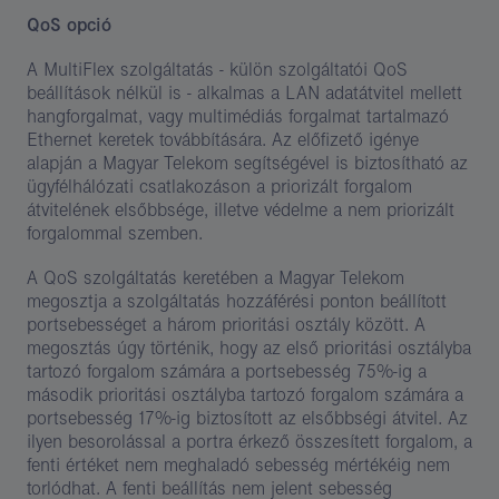
QoS opció
A MultiFlex szolgáltatás - külön szolgáltatói QoS
beállítások nélkül is - alkalmas a LAN adatátvitel mellett
hangforgalmat, vagy multimédiás forgalmat tartalmazó
Ethernet keretek továbbítására. Az előfizető igénye
alapján a Magyar Telekom segítségével is biztosítható az
ügyfélhálózati csatlakozáson a priorizált forgalom
átvitelének elsőbbsége, illetve védelme a nem priorizált
forgalommal szemben.
A QoS szolgáltatás keretében a Magyar Telekom
megosztja a szolgáltatás hozzáférési ponton beállított
portsebességet a három prioritási osztály között. A
megosztás úgy történik, hogy az első prioritási osztályba
tartozó forgalom számára a portsebesség 75%-ig a
második prioritási osztályba tartozó forgalom számára a
portsebesség 17%-ig biztosított az elsőbbségi átvitel. Az
ilyen besorolással a portra érkező összesített forgalom, a
fenti értéket nem meghaladó sebesség mértékéig nem
torlódhat. A fenti beállítás nem jelent sebesség