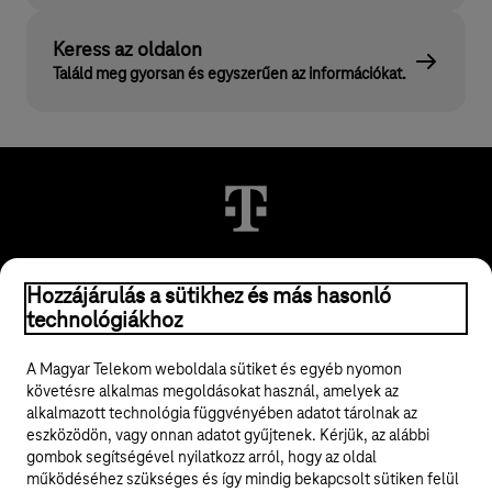
Keress az oldalon
Találd meg gyorsan és egyszerűen az információkat.
© 2026 Magyar Telekom Nyrt.
Hozzájárulás a sütikhez és más hasonló
technológiákhoz
Jogi tudnivalók
A Magyar Telekom weboldala sütiket és egyéb nyomon
követésre alkalmas megoldásokat használ, amelyek az
ÁSZF
alkalmazott technológia függvényében adatot tárolnak az
eszközödön, vagy onnan adatot gyűjtenek. Kérjük, az alábbi
Adatvédelem
gombok segítségével nyilatkozz arról, hogy az oldal
működéséhez szükséges és így mindig bekapcsolt sütiken felül