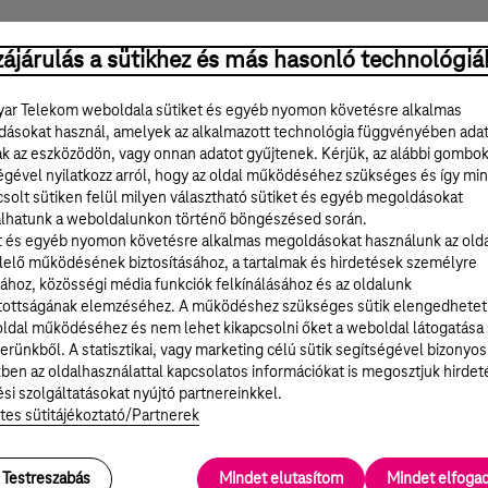
ájárulás a sütikhez és más hasonló technológiá
 infrastruktúránk össz hossza Romániában és Bulgáriá
ar Telekom weboldala sütiket és egyéb nyomon követésre alkalmas
ásokat használ, amelyek az alkalmazott technológia függvényében ada
ak az eszközödön, vagy onnan adatot gyűjtenek. Kérjük, az alábbi gombo
égével nyilatkozz arról, hogy az oldal működéséhez szükséges és így min
solt sütiken felül milyen választható sütiket és egyéb megoldásokat
lhatunk a weboldalunkon történő böngészésed során.
t és egyéb nyomon követésre alkalmas megoldásokat használunk az old
elő működésének biztosításához, a tartalmak és hirdetések személyre
ervei
ához, közösségi média funkciók felkínálásához és az oldalunk
tottságának elemzéséhez. A működéshez szükséges sütik elengedhetet
vábbfejlesztése, bővítése, valamint további határátlép
ldal működéséhez és nem lehet kikapcsolni őket a weboldal látogatása
erünkből. A statisztikai, vagy marketing célú sütik segítségével bizonyos
ben az oldalhasználattal kapcsolatos információkat is megosztjuk hirdet
ővítése.
si szolgáltatásokat nyújtó partnereinkkel.
tes sütitájékoztató/Partnerek
gáltatások és nemzetközi IP tranzit szolgáltatások ér
latoknak.
Testreszabás
Mindet elutasítom
Mindet elfog