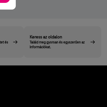
Keress az oldalon
tet és
Találd meg gyorsan és egyszerűen az
információkat.