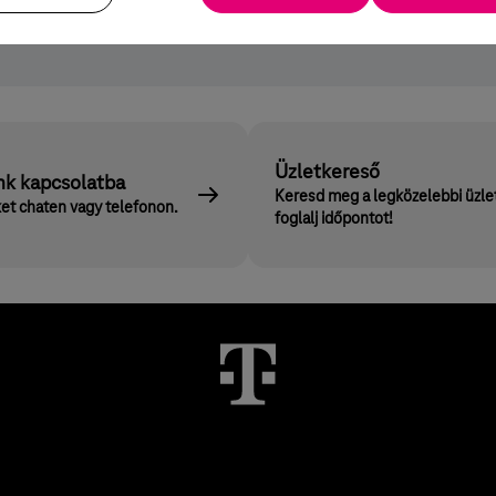
arországi sávszélesség kiajánlásával.
Üzletkereső
nk kapcsolatba
Keresd meg a legközelebbi üzle
et chaten vagy telefonon.
foglalj időpontot!