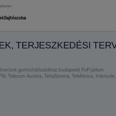
asztott
nk
Karrier
tág
ek
Sajtószoba
EK, TERJESZKEDÉSI TER
rtnerünk gerinchálózatához budapesti PoP-jaikon
N, Telecom Austria, TeliaSonera, Telefónica, Interoute,