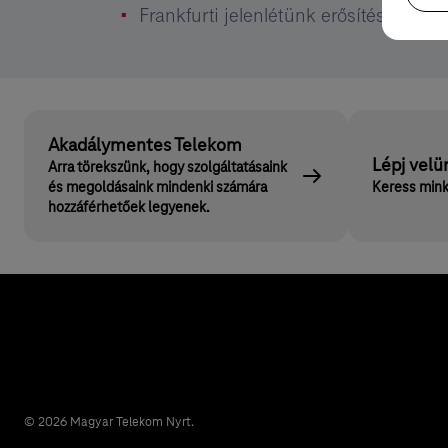
Frankfurti jelenlétünk erősítése magy
Akadálymentes Telekom
Lépj velü
Arra törekszünk, hogy szolgáltatásaink
és megoldásaink mindenki számára
Keress mink
hozzáférhetőek legyenek.
© 2026 Magyar Telekom Nyrt.