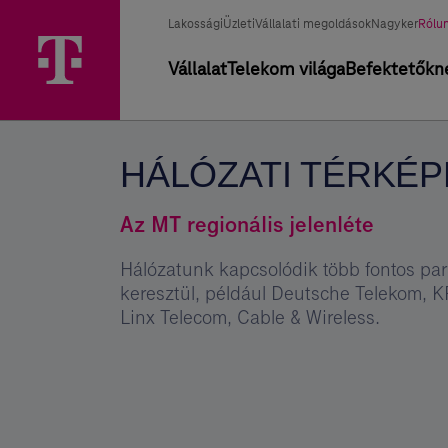
Ugrási
Hálózati
Főmenü
Üzletág
Kivál
lehetőségek
Lakossági
Üzleti
Vállalati megoldások
Nagyker
Rólu
térképek,
üzle
választó
Elsődleges
Vállalat
Telekom világa
Befektetőkn
terjeszkedési
navigáció
tervek
–
HÁLÓZATI TÉRKÉP
Magyar
Telekom
Az MT regionális jelenléte
csoport
Hálózatunk kapcsolódik több fontos pa
keresztül, például Deutsche Telekom, KP
Linx Telecom, Cable & Wireless.