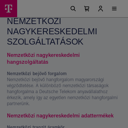
Ugrási
Nemzetközi
Főmenü
lehetőségek
Kosárban
Kosár
nagykereskedelmi
található
lenyitása
NEMZETKÖZI
elemek
szolgáltatások
száma
0
NAGYKERESKEDELMI
–
Magyar
SZOLGÁLTATÁSOK
Telekom
Nemzetközi nagykereskedelmi
csoport
hangszolgáltatás
Nemzetközi bejövő forgalom
Nemzetközi bejövő hangforgalom magyarországi
végződtetése. A különböző nemzetközi társaságok
hangforgalma a Deutsche Telekom anyavállalathoz
érkezik, amely így az egyetlen nemzetközi hangforgalmi
partnerünk.
Nemzetközi nagykereskedelmi adattermékek
Nemzetközi tranzit áramkör