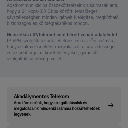
Adatkommunikációs összeköttetéseink alkalmasak arra,
hogy a 64 kbps-100 Gbps közötti tetszőleges
sávszélességben minden igényét kielégítse, megbízható,
biztonságos és költségtakarékos módon.
Nemzetközi IP/Internet célú bérelt vonali adatátvitel
IP VPN szolgáltatásunk lehetővé teszi az Ön számára,
hogy alkalmazásonként megválassza a sávszélességet
és az adatforgalmi követelményeket, garantált
szolgáltatásminőség mellett.
Akadálymentes Telekom
Arra törekszünk, hogy szolgáltatásaink és
megoldásaink mindenki számára hozzáférhetőek
legyenek.