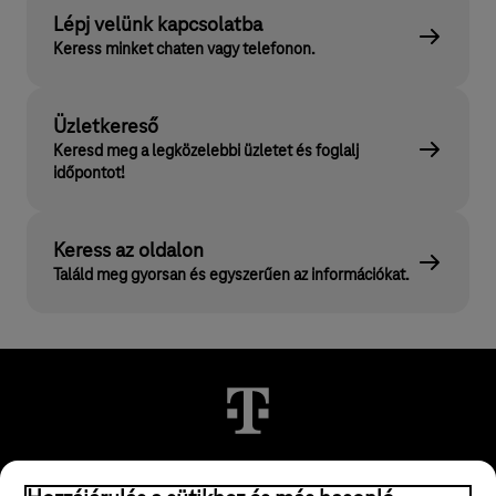
Lépj velünk kapcsolatba
Keress minket chaten vagy telefonon.
Üzletkereső
Keresd meg a legközelebbi üzletet és foglalj
időpontot!
Keress az oldalon
Találd meg gyorsan és egyszerűen az információkat.
© 2026 Magyar Telekom Nyrt.