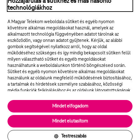
Hozzájárulás a sütikhez és más hasonló
technológiákhoz
Jogi tudnivalók
A Magyar Telekom weboldala sütiket és egyéb nyomon
követésre alkalmas megoldásokat használ, amelyek az
ÁSZF
alkalmazott technológia függvényében adatot tárolnak az
eszközödön, vagy onnan adatot gyűjtenek. Kérjük, az alábbi
Adatvédelem
gombok segítségével nyilatkozz arról, hogy az oldal
működéséhez szükséges és így mindig bekapcsolt sütiken felül
milyen választható sütiket és egyéb megoldásokat
Felhívások
használhatunk a weboldalunkon történő böngészésed során.
Sütiket és egyéb nyomon követésre alkalmas megoldásokat
Hírlevél
használunk az oldalunk megfelelő működésének biztosításához,
a tartalmak és hirdetések személyre szabásához, közösségi
Közösségi média
média funkciók felkínálásához és az oldalunk látogatottságának
elemzéséhez. A működéshez szükséges sütik
elengedhetetlenek a weboldal működéséhez és nem lehet
Cookie beállítások
Mindet elfogadom
kikapcsolni őket a weboldal látogatása során rendszerünkből. A
statisztikai, vagy marketing célú sütik segítségével bizonyos
English
Mindet elutasítom
esetekben az oldalhasználattal kapcsolatos információkat is
megosztjuk hirdetési és elemzési szolgáltatásokat nyújtó
partnereinkkel.
Testreszabás