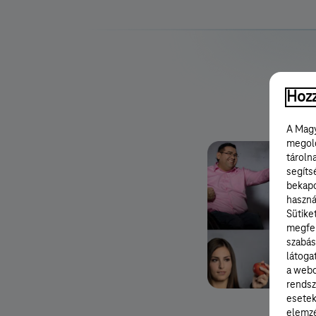
Hozz
A Magy
megold
tároln
segíts
bekapc
haszná
Sütike
megfel
szabás
látoga
a webo
rendsz
esetek
Műk
elemzé