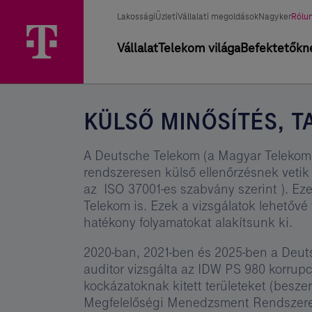
Ugrási
Külső
Főmenü
Üzletág
Kivál
lehetőségek
Lakossági
Üzleti
Vállalati megoldások
Nagyker
Rólu
minősítés,
üzle
választó
Elsődleges
Vállalat
Telekom világa
Befektetőkn
tanúsítás
navigáció
KÜLSŐ MINŐSÍTÉS, T
A Deutsche Telekom (a Magyar Teleko
rendszeresen külső ellenőrzésnek vetik
az ISO 37001-es szabvány szerint ). Ez
Telekom is. Ezek a vizsgálatok lehetőv
hatékony folyamatokat alakítsunk ki.
2020-ban, 2021-ben és 2025-ben a Deuts
auditor vizsgálta az IDW PS 980 korrupc
kockázatoknak kitett területeket (beszer
Megfelelőségi Menedzsment Rendszere