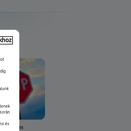
khoz
tot
k
dig
alunk
lenek
 során
ési és
s program