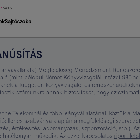
asztott
nk
Karrier
tág
ek
Sajtószoba
ANÚSÍTÁS
m anyavállalata) Megfelelőség Menedzsment Rendszer
 alá (mint például Német Könyvvizsgálói Intézet 980-a
eknek a független könyvvizsgálói és rendszer auditok
é teszik számunkra annak biztosítását, hogy szisztemat
che Telekomnál és több leányvállalatánál, köztük a Ma
ióellenes szabványa alapján a megfelelőségi szervezet 
zés, értékesítés, adományozás, szponzoráció, stb.). Az 
 hatékonyan működik. Az ezzel kapcsolatos
riport letö