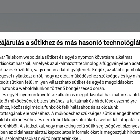
ájárulás a sütikhez és más hasonló technológiá
ar Telekom weboldala sütiket és egyéb nyomon követésre alkalmas
ásokat használ, amelyek az alkalmazott technológia függvényében ada
ak az eszközödön, vagy onnan adatot gyűjtenek. Kérjük, az alábbi gombo
égével nyilatkozz arról, hogy az oldal működéséhez szükséges és így min
solt sütiken felül milyen választható sütiket és egyéb megoldásokat
lhatunk a weboldalunkon történő böngészésed során.
t és egyéb nyomon követésre alkalmas megoldásokat használunk az old
elő működésének biztosításához, a tartalmak és hirdetések személyre
ához, közösségi média funkciók felkínálásához és az oldalunk
tottságának elemzéséhez. A működéshez szükséges sütik elengedhetet
ldal működéséhez és nem lehet kikapcsolni őket a weboldal látogatása
erünkből. A statisztikai, vagy marketing célú sütik segítségével bizonyos
ben az oldalhasználattal kapcsolatos információkat is megosztjuk hirdet
ödési kódex
Korrupcióellene
si szolgáltatásokat nyújtó partnereinkkel.