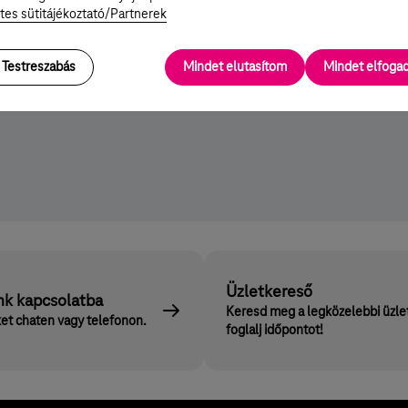
tes sütitájékoztató/Partnerek
Részletek
Részlete
Testreszabás
Mindet elutasítom
Mindet elfog
Üzletkereső
nk kapcsolatba
Keresd meg a legközelebbi üzle
et chaten vagy telefonon.
foglalj időpontot!