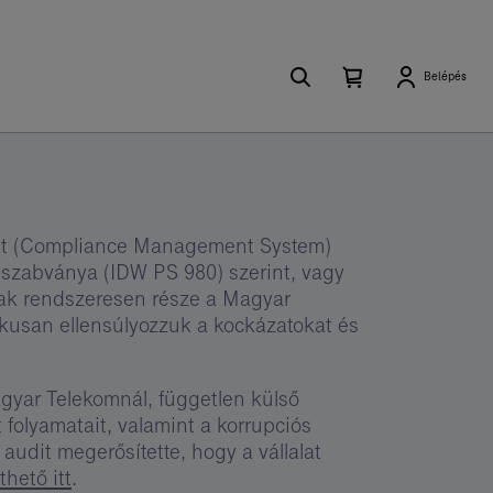
Keresés
Kosárban
Kosár
Belépés
található
lenyitása
elemek
száma
0
ét (Compliance Management System)
s szabványa (IDW PS 980) szerint, vagy
nak rendszeresen része a Magyar
ikusan ellensúlyozzuk a kockázatokat és
gyar Telekomnál, független külső
folyamatait, valamint a korrupciós
audit megerősítette, hogy a vállalat
lthető itt
.