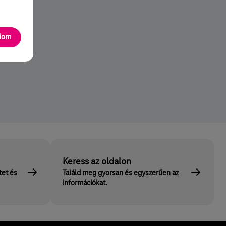
k
adom
Keress az oldalon
tet és
Találd meg gyorsan és egyszerűen az
információkat.