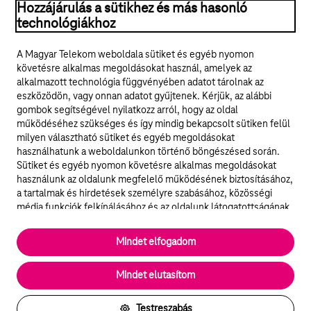
Hozzájárulás a sütikhez és más hasonló
© 2026 Magyar Telekom Nyrt.
technológiákhoz
Jogi tudnivalók
A Magyar Telekom weboldala sütiket és egyéb nyomon
követésre alkalmas megoldásokat használ, amelyek az
ÁSZF
alkalmazott technológia függvényében adatot tárolnak az
eszközödön, vagy onnan adatot gyűjtenek. Kérjük, az alábbi
Adatvédelem
gombok segítségével nyilatkozz arról, hogy az oldal
működéséhez szükséges és így mindig bekapcsolt sütiken felül
milyen választható sütiket és egyéb megoldásokat
Felhívások
használhatunk a weboldalunkon történő böngészésed során.
Sütiket és egyéb nyomon követésre alkalmas megoldásokat
Hírlevél
használunk az oldalunk megfelelő működésének biztosításához,
a tartalmak és hirdetések személyre szabásához, közösségi
Közösségi média
média funkciók felkínálásához és az oldalunk látogatottságának
elemzéséhez. A működéshez szükséges sütik
elengedhetetlenek a weboldal működéséhez és nem lehet
Cookie beállítások
Mindet elfogadom
kikapcsolni őket a weboldal látogatása során rendszerünkből. A
statisztikai, vagy marketing célú sütik segítségével bizonyos
English
Mindet elutasítom
esetekben az oldalhasználattal kapcsolatos információkat is
megosztjuk hirdetési és elemzési szolgáltatásokat nyújtó
partnereinkkel.
Testreszabás