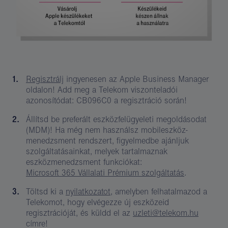
Regisztrálj
ingyenesen az Apple Business Manager
oldalon! Add meg a Telekom viszonteladói
azonosítódat: CB096C0 a regisztráció során!
Állítsd be preferált eszközfelügyeleti megoldásodat
(MDM)! Ha még nem használsz mobileszköz-
menedzsment rendszert, figyelmedbe ajánljuk
szolgáltatásainkat, melyek tartalmaznak
eszközmenedzsment funkciókat:
Microsoft 365 Vállalati Prémium szolgáltatás
.
Töltsd ki a
nyilatkozatot
, amelyben felhatalmazod a
Telekomot, hogy elvégezze új eszközeid
regisztrációját, és küldd el az
uzleti@telekom.hu
címre!