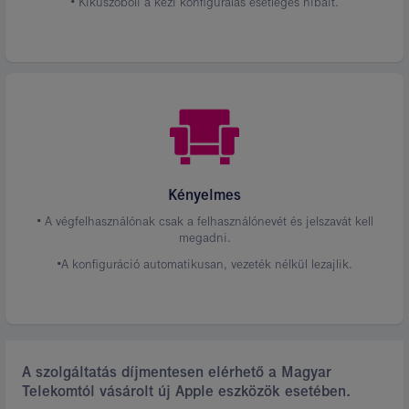
• Kiküszöböli a kézi konfigurálás esetleges hibáit.
Kényelmes
• A végfelhasználónak csak a felhasználónevét és jelszavát kell
megadni.
•A konfiguráció automatikusan, vezeték nélkül lezajlik.
A szolgáltatás díjmentesen elérhető a Magyar
Telekomtól vásárolt új Apple eszközök esetében.