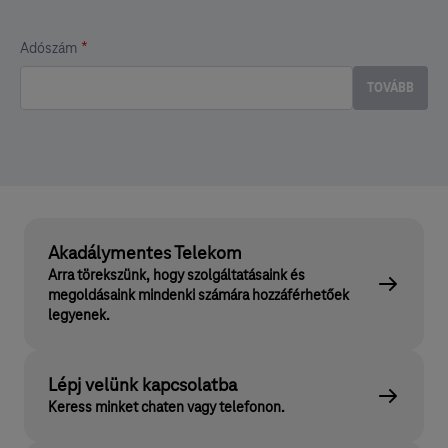
*
Adószám
A mező kitöltése kötelező.
TOVÁBB
Akadálymentes Telekom
Arra törekszünk, hogy szolgáltatásaink és
megoldásaink mindenki számára hozzáférhetőek
legyenek.
Lépj velünk kapcsolatba
Keress minket chaten vagy telefonon.