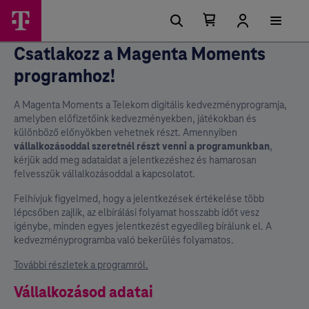
Kosárban található elemek száma 0
Kosár lenyitása
Csatlakozz a Magenta Moments
programhoz!
A Magenta Moments a Telekom digitális kedvezményprogramja,
amelyben előfizetőink kedvezményekben, játékokban és
különböző előnyökben vehetnek részt. Amennyiben
vállalkozásoddal szeretnél részt venni a programunkban
,
kérjük add meg adataidat a jelentkezéshez és hamarosan
felvesszük vállalkozásoddal a kapcsolatot.
Felhívjuk figyelmed, hogy a jelentkezések értékelése több
lépcsőben zajlik, az elbírálási folyamat hosszabb időt vesz
igénybe, minden egyes jelentkezést egyedileg bírálunk el. A
kedvezményprogramba való bekerülés folyamatos.
További részletek a programról.
Vállalkozásod adatai