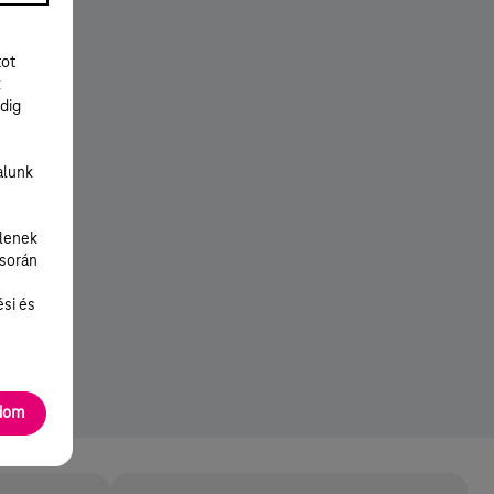
tot
k
dig
alunk
lenek
 során
ési és
adom