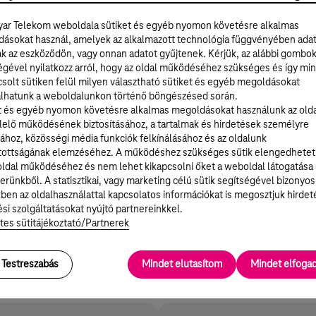
ar Telekom weboldala sütiket és egyéb nyomon követésre alkalmas
*
ásokat használ, amelyek az alkalmazott technológia függvényében ada
 telefonszáma
ak az eszközödön, vagy onnan adatot gyűjtenek. Kérjük, az alábbi gombo
égével nyilatkozz arról, hogy az oldal működéséhez szükséges és így min
solt sütiken felül milyen választható sütiket és egyéb megoldásokat
lhatunk a weboldalunkon történő böngészésed során.
*
 e-mail-címe
t és egyéb nyomon követésre alkalmas megoldásokat használunk az old
elő működésének biztosításához, a tartalmak és hirdetések személyre
ához, közösségi média funkciók felkínálásához és az oldalunk
tottságának elemzéséhez. A működéshez szükséges sütik elengedhetet
ldal működéséhez és nem lehet kikapcsolni őket a weboldal látogatása
erünkből. A statisztikai, vagy marketing célú sütik segítségével bizonyos
ben az oldalhasználattal kapcsolatos információkat is megosztjuk hirdet
si szolgáltatásokat nyújtó partnereinkkel.
TOVÁBB
tes sütitájékoztató/Partnerek
Testreszabás
Mindet elutasítom
Mindet elfog