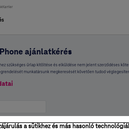
nk
Karrier
és
tPhone ajánlatkérés
hez szükséges űrlap kitöltése és elküldése nem jelent szerződéses köte
egrendelését munkatársunk megkeresését követően tudod véglegesíten
datai
*
 neve
ájárulás a sütikhez és más hasonló technológiá