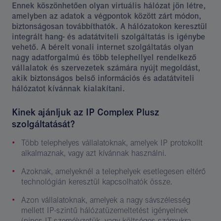
Ennek köszönhetően olyan virtuális hálózat jön létre,
amelyben az adatok a végpontok között zárt módon,
biztonságosan továbbíthatók. A hálózatokon keresztül
integrált hang- és adatátviteli szolgáltatás is igénybe
vehető. A bérelt vonali internet szolgáltatás olyan
nagy adatforgalmú és több telephellyel rendelkező
vállalatok és szervezetek számára nyújt megoldást,
akik biztonságos belső információs és adatátviteli
hálózatot kívánnak kialakítani.
Kinek ajánljuk az IP Complex Plusz
szolgáltatását?
Több telephelyes vállalatoknak, amelyek IP protokollt
alkalmaznak, vagy azt kívánnak használni.
Azoknak, amelyeknél a telephelyek esetlegesen eltérő
technológián keresztül kapcsolhatók össze.
Azon vállalatoknak, amelyek a nagy sávszélesség
mellett IP-szintű hálózatüzemeltetést igényelnek
(nincs IT-személyzetük, vagy költséges számukra