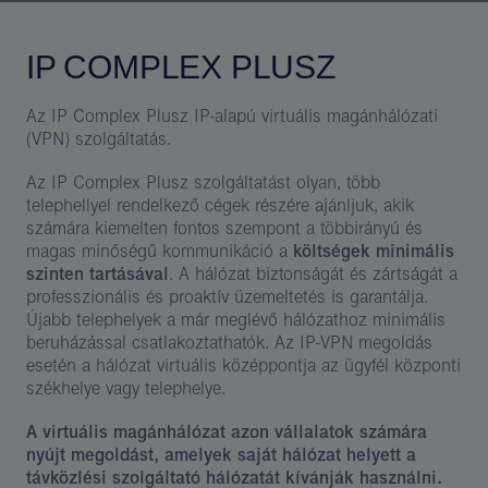
IP COMPLEX PLUSZ
Az IP Complex Plusz IP-alapú virtuális magánhálózati
(VPN) szolgáltatás.
Az IP Complex Plusz szolgáltatást olyan, több
telephellyel rendelkező cégek részére ajánljuk, akik
számára kiemelten fontos szempont a többirányú és
magas minőségű kommunikáció a
költségek minimális
szinten tartásával
. A hálózat biztonságát és zártságát a
professzionális és proaktív üzemeltetés is garantálja.
Újabb telephelyek a már meglévő hálózathoz minimális
beruházással csatlakoztathatók. Az IP-VPN megoldás
esetén a hálózat virtuális középpontja az ügyfél központi
székhelye vagy telephelye.
A virtuális magánhálózat azon vállalatok számára
nyújt megoldást, amelyek saját hálózat helyett a
távközlési szolgáltató hálózatát kívánják használni.