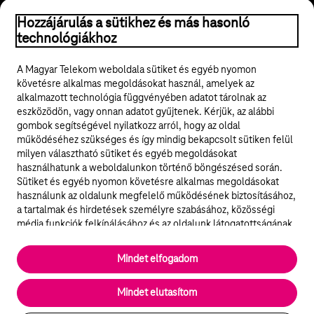
Hozzájárulás a sütikhez és más hasonló
© 2026 Magyar Telekom Nyrt.
technológiákhoz
Jogi tudnivalók
A Magyar Telekom weboldala sütiket és egyéb nyomon
követésre alkalmas megoldásokat használ, amelyek az
ÁSZF
alkalmazott technológia függvényében adatot tárolnak az
eszközödön, vagy onnan adatot gyűjtenek. Kérjük, az alábbi
Adatvédelem
gombok segítségével nyilatkozz arról, hogy az oldal
működéséhez szükséges és így mindig bekapcsolt sütiken felül
milyen választható sütiket és egyéb megoldásokat
Felhívások
használhatunk a weboldalunkon történő böngészésed során.
Sütiket és egyéb nyomon követésre alkalmas megoldásokat
Hírlevél
használunk az oldalunk megfelelő működésének biztosításához,
a tartalmak és hirdetések személyre szabásához, közösségi
Közösségi média
média funkciók felkínálásához és az oldalunk látogatottságának
elemzéséhez. A működéshez szükséges sütik
elengedhetetlenek a weboldal működéséhez és nem lehet
Cookie beállítások
Mindet elfogadom
kikapcsolni őket a weboldal látogatása során rendszerünkből. A
statisztikai, vagy marketing célú sütik segítségével bizonyos
English
Mindet elutasítom
esetekben az oldalhasználattal kapcsolatos információkat is
megosztjuk hirdetési és elemzési szolgáltatásokat nyújtó