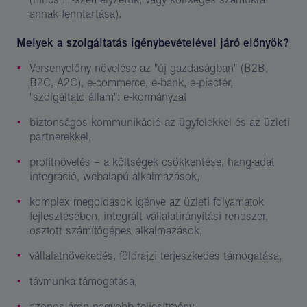
annak fenntartása).
Melyek a szolgáltatás igénybevételével járó előnyök?
Versenyelőny növelése az "új gazdaságban" (B2B,
B2C, A2C), e-commerce, e-bank, e-piactér,
"szolgáltató állam": e-kormányzat
biztonságos kommunikáció az ügyfelekkel és az üzleti
partnerekkel,
profitnövelés – a költségek csökkentése, hang-adat
integráció, webalapú alkalmazások,
komplex megoldások igénye az üzleti folyamatok
fejlesztésében, integrált vállalatirányítási rendszer,
osztott számítógépes alkalmazások,
vállalatnövekedés, földrajzi terjeszkedés támogatása,
távmunka támogatása,
azonos áron nagyobb teljesítmény,