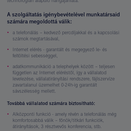
technológián alapuló hangajánlata.
A szolgáltatás igénybevételével munkatársaid
számára megoldottá válik:
a telefonálás – kedvező percdíjakkal és a kapcsolási
számok megtartásával,
Internet elérés - garantált és megegyező le- és
feltöltési sebességgel,
adatkommunikáció a telephelyek között – teljesen
független az Internet eléréstől, így a vállalatod
levelezése, vállalatirányítási rendszere, fájlszervíze
zavartalanul üzemelhet 0-24h-ig garantált
sávszélesség mellett.
Továbbá vállalatod számára biztosítható:
Alközponti funkció - amely révén a telefonálás még
komfortosabbá válik – főnök/titkári funkciók,
átirányítások, 3 résztvevős konferencia, stb.