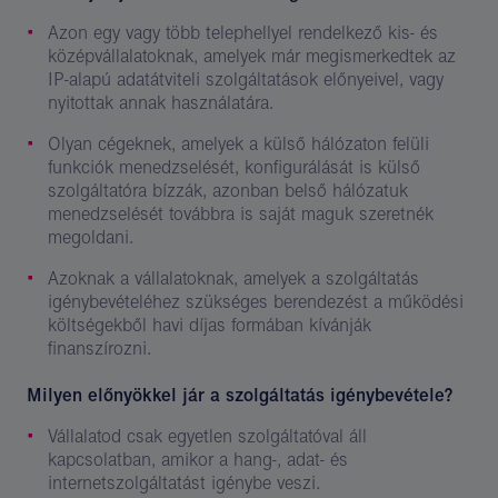
Azon egy vagy több telephellyel rendelkező kis- és
középvállalatoknak, amelyek már megismerkedtek az
IP-alapú adatátviteli szolgáltatások előnyeivel, vagy
nyitottak annak használatára.
Olyan cégeknek, amelyek a külső hálózaton felüli
funkciók menedzselését, konfigurálását is külső
szolgáltatóra bízzák, azonban belső hálózatuk
menedzselését továbbra is saját maguk szeretnék
megoldani.
Azoknak a vállalatoknak, amelyek a szolgáltatás
igénybevételéhez szükséges berendezést a működési
költségekből havi díjas formában kívánják
finanszírozni.
Milyen előnyökkel jár a szolgáltatás igénybevétele?
Vállalatod csak egyetlen szolgáltatóval áll
kapcsolatban, amikor a hang-, adat- és
internetszolgáltatást igénybe veszi.