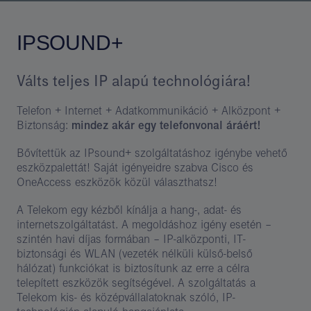
IPSOUND+
Válts teljes IP alapú technológiára!
Telefon + Internet + Adatkommunikáció + Alközpont +
Biztonság:
mindez akár egy telefonvonal áráért!
Bővítettük az IPsound+ szolgáltatáshoz igénybe vehető
eszközpalettát! Saját igényeidre szabva Cisco és
OneAccess eszközök közül választhatsz!
A Telekom egy kézből kínálja a hang-, adat- és
internetszolgáltatást. A megoldáshoz igény esetén –
szintén havi díjas formában – IP-alközponti, IT-
biztonsági és WLAN (vezeték nélküli külső-belső
hálózat) funkciókat is biztosítunk az erre a célra
telepített eszközök segítségével. A szolgáltatás a
Telekom kis- és középvállalatoknak szóló, IP-