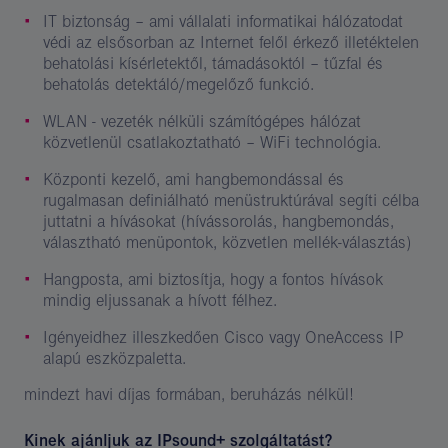
IT biztonság – ami vállalati informatikai hálózatodat
védi az elsősorban az Internet felől érkező illetéktelen
behatolási kísérletektől, támadásoktól – tűzfal és
behatolás detektáló/megelőző funkció.
WLAN - vezeték nélküli számítógépes hálózat
közvetlenül csatlakoztatható – WiFi technológia.
Központi kezelő, ami hangbemondással és
rugalmasan definiálható menüstruktúrával segíti célba
juttatni a hívásokat (hívássorolás, hangbemondás,
választható menüpontok, közvetlen mellék-választás)
Hangposta, ami biztosítja, hogy a fontos hívások
mindig eljussanak a hívott félhez.
Igényeidhez illeszkedően Cisco vagy OneAccess IP
alapú eszközpaletta.
mindezt havi díjas formában, beruházás nélkül!
Kinek ajánljuk az IPsound+ szolgáltatást?