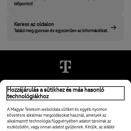
időpontot!
Keress az oldalon
Találd meg gyorsan és egyszerűen az információkat.
© 2026 Magyar Telekom Nyrt.
Hozzájárulás a sütikhez és más hasonló
technológiákhoz
Jogi tudnivalók
A Magyar Telekom weboldala sütiket és egyéb nyomon
követésre alkalmas megoldásokat használ, amelyek az
ÁSZF
alkalmazott technológia függvényében adatot tárolnak az
eszközödön, vagy onnan adatot gyűjtenek. Kérjük, az alábbi
Adatvédelem