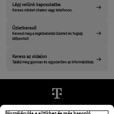
Lépj velünk kapcsolatba
Keress minket chaten vagy telefonon.
Üzletkereső
Keresd meg a legközelebbi üzletet és foglalj
időpontot!
Keress az oldalon
Találd meg gyorsan és egyszerűen az információkat.
© 2026 Magyar Telekom Nyrt.
Hozzájárulás a sütikhez és más hasonló