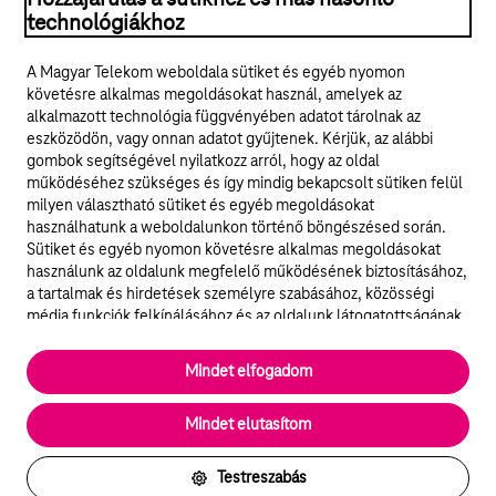
technológiákhoz
Jogi tudnivalók
A Magyar Telekom weboldala sütiket és egyéb nyomon
követésre alkalmas megoldásokat használ, amelyek az
ÁSZF
alkalmazott technológia függvényében adatot tárolnak az
eszközödön, vagy onnan adatot gyűjtenek. Kérjük, az alábbi
Adatvédelem
gombok segítségével nyilatkozz arról, hogy az oldal
működéséhez szükséges és így mindig bekapcsolt sütiken felül
milyen választható sütiket és egyéb megoldásokat
Felhívások
használhatunk a weboldalunkon történő böngészésed során.
Sütiket és egyéb nyomon követésre alkalmas megoldásokat
Hírlevél
használunk az oldalunk megfelelő működésének biztosításához,
a tartalmak és hirdetések személyre szabásához, közösségi
Közösségi média
média funkciók felkínálásához és az oldalunk látogatottságának
elemzéséhez. A működéshez szükséges sütik
elengedhetetlenek a weboldal működéséhez és nem lehet
Cookie beállítások
Mindet elfogadom
kikapcsolni őket a weboldal látogatása során rendszerünkből. A
statisztikai, vagy marketing célú sütik segítségével bizonyos
English
Mindet elutasítom
esetekben az oldalhasználattal kapcsolatos információkat is
megosztjuk hirdetési és elemzési szolgáltatásokat nyújtó
partnereinkkel.
Testreszabás
Vissza az oldal tetejére
Részletes sütitájékoztató/Partnerek