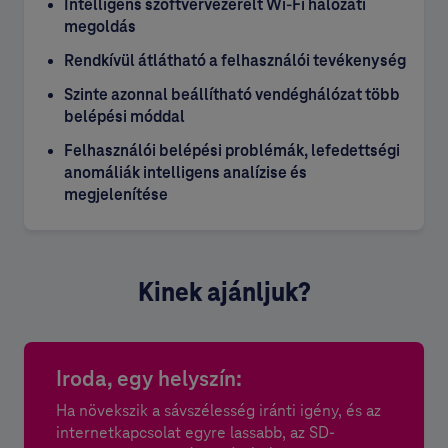
Intelligens szoftvervezérelt Wi-Fi hálózati
megoldás
Rendkívül átlátható a felhasználói tevékenység
Szinte azonnal beállítható vendéghálózat több
belépési móddal
Felhasználói belépési problémák, lefedettségi
anomáliák intelligens analízise és
megjelenítése
Kinek ajánljuk?
Iroda, egy helyszín:
Ha növekszik a sávszélesség iránti igény, és az
internetkapcsolat egyre lassabb, az SD-