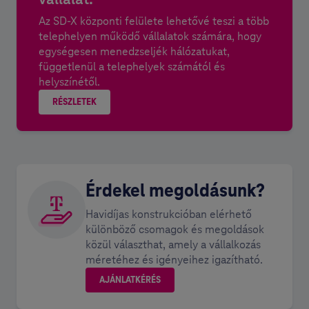
vállalat:
Az SD-X központi felülete lehetővé teszi a több
telephelyen működő vállalatok számára, hogy
egységesen menedzseljék hálózatukat,
függetlenül a telephelyek számától és
helyszínétől.
RÉSZLETEK
Érdekel megoldásunk?
Havidíjas konstrukcióban elérhető
különböző csomagok és megoldások
közül választhat, amely a vállalkozás
méretéhez és igényeihez igazítható.
AJÁNLATKÉRÉS