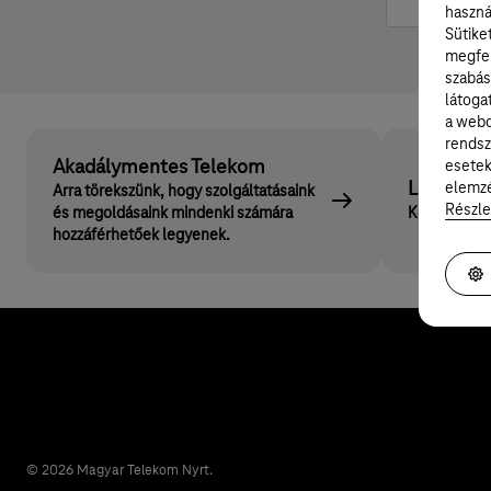
haszná
Sütike
megfel
szabás
látoga
a webo
rendsz
Akadálymentes Telekom
esetek
Lépj velü
elemzé
Arra törekszünk, hogy szolgáltatásaink
Részle
és megoldásaink mindenki számára
Keress mink
hozzáférhetőek legyenek.
© 2026 Magyar Telekom Nyrt.