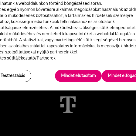
TOVÁBB
lhatunk a weboldalunkon történő böngészésed során.
t és egyéb nyomon követésre alkalmas megoldásokat használunk az old
elő működésének biztosításához, a tartalmak és hirdetések személyre
ához, közösségi média funkciók felkínálásához és az oldalunk
tottságának elemzéséhez. A működéshez szükséges sütik elengedhetet
ldal működéséhez és nem lehet kikapcsolni őket a weboldal látogatása
erünkből. A statisztikai, vagy marketing célú sütik segítségével bizonyos
ben az oldalhasználattal kapcsolatos információkat is megosztjuk hirdet
Üzletkereső
nk kapcsolatba
si szolgáltatásokat nyújtó partnereinkkel.
Keresd meg a legközelebbi üzle
tes sütitájékoztató/Partnerek
et chaten vagy telefonon.
foglalj időpontot!
Testreszabás
Mindet elutasítom
Mindet elfog