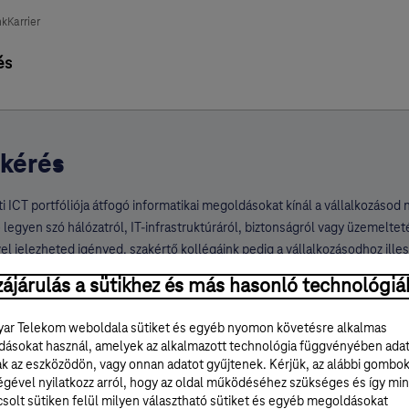
nk
Karrier
és
tkérés
i ICT portfóliója átfogó informatikai megoldásokat kínál a vállalkozás
legyen szó hálózatról, IT‑infrastruktúráról, biztonságról vagy üzemelteté
vel jelezheted igényed, szakértő kollégáink pedig a vállalkozásodhoz ille
 személyre szabott ajánlattal keresnek meg.
ájárulás a sütikhez és más hasonló technológiá
datai
ar Telekom weboldala sütiket és egyéb nyomon követésre alkalmas
ásokat használ, amelyek az alkalmazott technológia függvényében ada
ak az eszközödön, vagy onnan adatot gyűjtenek. Kérjük, az alábbi gombo
égével nyilatkozz arról, hogy az oldal működéséhez szükséges és így min
solt sütiken felül milyen választható sütiket és egyéb megoldásokat