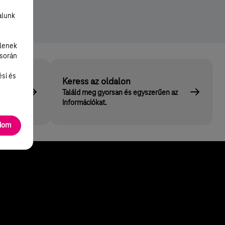
alunk
lenek
 során
ési és
Keress az oldalon
tet és
Találd meg gyorsan és egyszerűen az
információkat.
adom