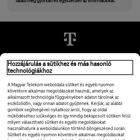
Találd meg gyorsan és egyszerűen az információkat.
Hozzájárulás a sütikhez és más hasonló
© 2026 Magyar Telekom Nyrt.
technológiákhoz
Jogi tudnivalók
A Magyar Telekom weboldala sütiket és egyéb nyomon
követésre alkalmas megoldásokat használ, amelyek az
ÁSZF
alkalmazott technológia függvényében adatot tárolnak az
eszközödön, vagy onnan adatot gyűjtenek. Kérjük, az alábbi
Adatvédelem
gombok segítségével nyilatkozz arról, hogy az oldal
működéséhez szükséges és így mindig bekapcsolt sütiken felül
milyen választható sütiket és egyéb megoldásokat
Felhívások
használhatunk a weboldalunkon történő böngészésed során.
Sütiket és egyéb nyomon követésre alkalmas megoldásokat
Hírlevél