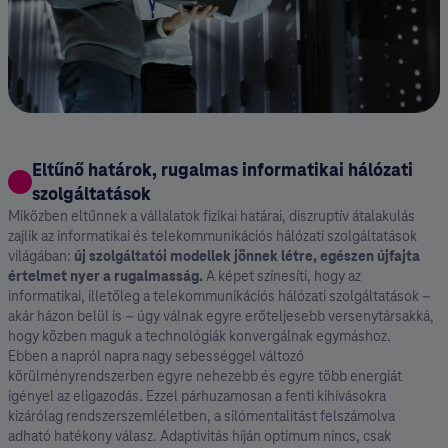
Eltűnő határok, rugalmas informatikai hálózati
szolgáltatások
Miközben eltűnnek a vállalatok fizikai határai, diszruptív átalakulás
zajlik az informatikai és telekommunikációs hálózati szolgáltatások
világában:
új szolgáltatói modellek jönnek létre, egészen újfajta
értelmet nyer a rugalmasság⁣.
A képet színesíti, hogy az
informatikai, illetőleg a telekommunikációs hálózati szolgáltatások –
akár házon belül is – úgy válnak egyre erőteljesebb versenytársakká,
hogy közben maguk a technológiák konvergálnak egymáshoz.
Ebben a napról napra nagy sebességgel változó
körülményrendszerben egyre nehezebb és egyre több energiát
igényel az eligazodás. Ezzel párhuzamosan a fenti kihívásokra
kizárólag rendszerszemléletben, a silómentalitást felszámolva
adható hatékony válasz. Adaptivitás híján optimum nincs, csak