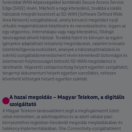
funkciókat WAN-képességekkel kombináló Secure Access Service
Edge (SASE) révén. Másfelől a nagy kiterjedésű, továbbá a lokális
hálózatok integrált kezelését az SD-WAN (Software Defined Wide
Area Network) szolgáltatással, amely korszerű megoldást nyújt
virtuális magánhálózatok kiépítésére és menedzselésére, legyen az
egy végpontos, internetalapú vagy nagy kiterjedésű, földrajzi
távolságokat átívelő hálózat. Továbbá fejlett és könnyen az egyéni
igényekre adaptálható telephelyi megoldásokat, valamint innovatív
üzletiintelligencia eszközöket, amelyek a hálózatoptimalizáció és
sokrétű szolgáltatásmenedzsment révén kiemelkedő biztonságot és
üzletmenet-folytonosságot biztosító SD-WAN megoldáshoz is
társíthatók. Végezetül szétaprózottság helyett egyetlen szolgáltatót,
tengernyi dokumentum helyett egyetlen szerződést, nehezen
követhető költségek helyett egyetlen számlát.
A hazai megoldás – Magyar Telekom, a digitális
szolgáltató
A Magyar Telekom tanácsadóként segít a megfogalmazott üzleti
célok elérésében, az adottságokhoz és az adott vállalat piaci
környezetéhez legjobban illeszkedő megoldás megtalálásában és
hatékony implementálásában. One.Connectivity-szolgáltatóként