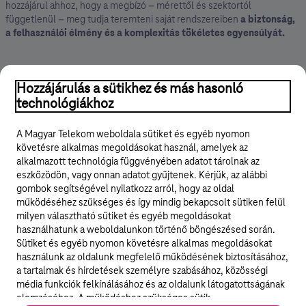
hozzájárul ahhoz, hogy a megbízó – mérettől és szektortól
függetlenül – meg tudja teremteni saját rendszereiben
a biztonság,
a felhasználói élmény és a komplexitás tökéletes egyensúlyát.
Hozzájárulás a sütikhez és más hasonló
technológiákhoz
A Magyar Telekom weboldala sütiket és egyéb nyomon
követésre alkalmas megoldásokat használ, amelyek az
alkalmazott technológia függvényében adatot tárolnak az
eszközödön, vagy onnan adatot gyűjtenek. Kérjük, az alábbi
© 2026 Magyar Telekom Nyrt.
gombok segítségével nyilatkozz arról, hogy az oldal
működéséhez szükséges és így mindig bekapcsolt sütiken felül
milyen választható sütiket és egyéb megoldásokat
Karrier
használhatunk a weboldalunkon történő böngészésed során.
Sütiket és egyéb nyomon követésre alkalmas megoldásokat
Adatvédelem
használunk az oldalunk megfelelő működésének biztosításához,
a tartalmak és hirdetések személyre szabásához, közösségi
Süti beállítások
média funkciók felkínálásához és az oldalunk látogatottságának
elemzéséhez. A működéshez szükséges sütik