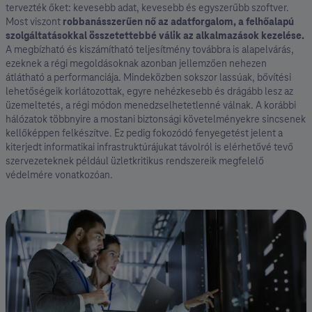
tervezték őket: kevesebb adat, kevesebb és egyszerűbb szoftver.
Most viszont
robbanásszerűen nő az adatforgalom, a felhőalapú
szolgáltatásokkal összetettebbé válik az alkalmazások kezelése⁣.
A megbízható és kiszámítható teljesítmény továbbra is alapelvárás,
ezeknek a régi megoldásoknak azonban jellemzően nehezen
átlátható a performanciája. Mindeközben sokszor lassúak, bővítési
lehetőségeik korlátozottak, egyre nehézkesebb és drágább lesz az
üzemeltetés, a régi módon menedzselhetetlenné válnak. A korábbi
hálózatok többnyire a mostani biztonsági követelményekre sincsenek
kellőképpen felkészítve. Ez pedig fokozódó fenyegetést jelent a
kiterjedt informatikai infrastruktúrájukat távolról is elérhetővé tevő
szervezeteknek például üzletkritikus rendszereik megfelelő
védelmére vonatkozóan.