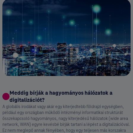
Meddig bírják a hagyományos hálózatok a
digitalizációt?
A globális irodákat vagy akár egy kiterjedtebb földrajzi egységben,
például egy országban működő intézményi informatikai struktúrát
összekapcsoló hagyományos, nagy kiterjedésű hálózatok (wide area
network, WAN) egyre kevésbé bírják tartani a lépést a digitalizációval.
Ez nem meglepő annak fényében, hogy egy teljesen más korszakra