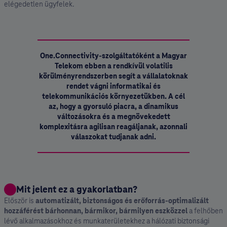
elégedetlen ügyfelek.
One.Connectivity-szolgáltatóként a Magyar
Telekom ebben a rendkívül volatilis
körülményrendszerben segít a vállalatoknak
rendet vágni informatikai és
telekommunikációs környezetükben. A cél
az, hogy a gyorsuló piacra, a dinamikus
változásokra és a megnövekedett
komplexitásra agilisan reagáljanak, azonnali
válaszokat tudjanak adni.
Mit jelent ez a gyakorlatban?
Először is
automatizált, biztonságos és erőforrás-optimalizált
hozzáférést bárhonnan, bármikor, bármilyen eszközzel
a felhőben
lévő alkalmazásokhoz és munkaterületekhez a hálózati biztonsági